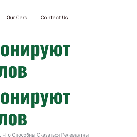
Our Cars
Contact Us
ионируют
лов
ионируют
лов
 Что Способны Оказаться Релевантны