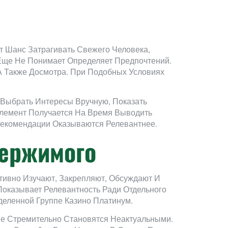
т Шанс Затрагивать Свежего Человека,
Еще Не Понимает Определяет Предпочтений.
А Также Досмотра. При Подобных Условиях
Выбрать Интересы Вручную, Показать
Элемент Получается На Время Выводить
Рекомендации Оказываются Релевантнее.
держимого
ктивно Изучают, Закрепляют, Обсуждают И
Показывает Релевантность Ради Отдельного
деленной Группе Казино Платинум.
ие Стремительно Становятся Неактуальными.