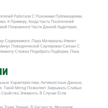
етителей Работали С Похожими Публикациями,
а. К Примеру, Когда Часть Посетителей
кой Понравился Части Данной Аудитории,
ику Содержимого. Пара Материалы Имеют
 Минус Поведенческой Сортировки Связан С
лементу Сложно Подобрать Подборки, Пока
ли
ные Характеристики, Активностные Данные,
. Такой Метод Позволяет Закрывать Слабые
 Свойства Элемента. В Случае Если
х Точек Зрения. В Частности, Механизм