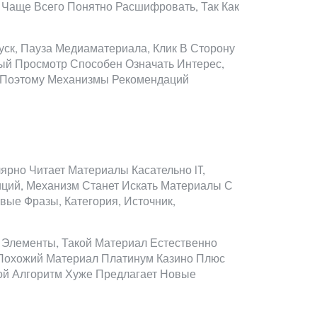
 Чаще Всего Понятно Расшифровать, Так Как
ск, Пауза Медиаматериала, Клик В Сторону
ый Просмотр Способен Означать Интерес,
. Поэтому Механизмы Рекомендаций
ярно Читает Материалы Касательно IT,
ций, Механизм Станет Искать Материалы С
ые Фразы, Категория, Источник,
 Элементы, Такой Материал Естественно
 Похожий Материал Платинум Казино Плюс
кой Алгоритм Хуже Предлагает Новые