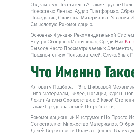
Отдельному Посетителю А Также Группе Пол
Новостных Лентах, Аудио Платформах, Образ
Поведение, Свойства Материалов, Условия И
Смысловую Рекомендацию.
Основная Функция Рекомендательной Систем
Внутри Обзорных Источниках, Среди Них
Каз
Выводе Часто Просматриваемых Элементов, 
Предпочтениях Пользователей, Служебных Пр
Что Именно Тако
Алгоритм Подбора — Это Цифровой Механизм,
Типа Материалы, Видео, Позиции, Курсы, Нов
Лежит Анализ Соответствия: В Какой Степен
Также Предполагаемой Потребности.
Рекомендационный Инструмент Не Просто Ис
Сопоставляет Множество Материалов, Отбра
Долей Вероятности Получат Ценное Взаимод