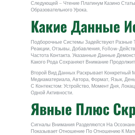
Следующей — Чтение Платинум Казино Статьи
Образовательного Урока.
Какие Данные И
Подборочные Системы Задействуют Разные Т
Реакции, Отзывы, Добавления, Follow-Дейст
Частота Контакта. Указанные Данные Демон
Какого Рода Сохраняют Внимание Продолжит
Второй Вид Данных Раскрывает Конкретный Ма
Медиаматериала, Автора, Формат, Язык, Ден
С Контекстом: Устройство, Момент Дня, Лок
Одной Активности.
Явные Плюс Скр
Сигналы Внимания Разделяются На Осознанн
Показывает Отношение По Отношению К Матер