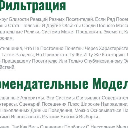
Фильтрация
руг Близости Реакций Разных Посетителей. Если Ряд Пос
бны Стать Полезны И Другие Объекты Среди Полного Массив
ательные Ролики, Система Может Предложить Элемент, Ка
рочим.
отношения, Что Не Постоянно Понятны Через Характерист
Также Разделы, Но Привлекать Ту Же И Ту Же Категорию.
о Пришедшему Посетителю Или Только Опубликованному Э
йствий.
омендательные Моде
ешанные Алгоритмы. Эти Системы Связывают Содержатель
Интересы, Сценарий Посещения Плюс Широкие Направления
т Накопленных Данных Поведения, Можно Основываться На
тимо Использовать Реакции Близкой Выборки.
нее, Так Как Ведь Оценивает Подборку С Нескольких Многи