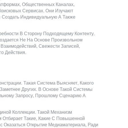
атформах, Общественных Каналах,
Поисковых Сервисах. Они Изучают
ы Создать Индивидуальную А Также
ебности В Сторону Подходящему Контенту.
Создается Не На Основе Произвольном
 Взаимодействий, Свежести Записей,
о Действия.
страции. Такая Система Выясняет, Какого
 Заметнее Других. В Основе Такой Системы
альному Запросу, Прошлому Сценарию А
иной Коллекции. Такой Механизм
 Отбирает Такие, Какие С Повышенной
с Оказаться Открытие Медиаматериала, Ради