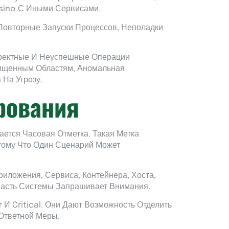
sino С Иными Сервисами.
овторные Запуски Процессов, Неполадки
рректные И Неуспешные Операции
щищенным Областям, Аномальная
 На Угрозу.
рования
ется Часовая Отметка. Такая Метка
тому Что Один Сценарий Может
иложения, Сервиса, Контейнера, Хоста,
Часть Системы Запрашивает Внимания.
 И Critical. Они Дают Возможность Отделить
Ответной Меры.