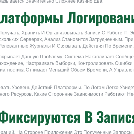
азывается Значительно Сложнее Казино Ева.
латформы Логирован
олучать, Хранить И Организовывать Записи О Работе IT-
скольких Серверах, Анализ Становится Затрудненным. Пр
 Релевантные Журналы И Связывать Действия По Времени.
акрывает Данную Проблему. Система Накапливает Сообще
ахождение, Настраивать Выборки, Контролировать Ошибки
Диагностика Отнимает Меньший Объем Времени, А Управле
вать Уровень Действий Платформы. По Логам Легко Увиде
ного Ресурсов, Какие Сторонние Зависимости Работают Н
 Фиксируются В Запис
ераций. На Стороне Приложения Это Полученные Запросы,