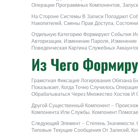
Операции Программных Компонентов, Запуск
На Стороне Системы В Записи Попадают Соб
Накопителей, Смены Прав Доступа, Состоян
Отдельную Категорию Формируют События И
Авторизации, Изменение Пароля, Изменение
Поведенческая Картина Служебных Аккаунтов
Из Чего Формир
Грамотная Фиксация Логирования Обязана Бы
Показывает, Когда Точно Случилось Операци
Обрабатываться Через Множество Хостов И 
Другой Существенный Компонент — Происхож
Компонента Или Службы. Компонент Помогает
Следующий Элемент — Степень Значимости. Об
Типовые Текущие Сообщения От Записей, Ко