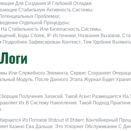
мация Для Создания И Глубокой Отладки;
ывающие Стабильную Активность Системы;
Потенциальных Проблемах;
ведение Отдельной Процедуры;
е На Стабильность Или Безопасность Системы.
ащений, Коды Сбоев, IP-Источники, Названия Вызовов, Ста
м Подробнее Зафиксирован Контекст, Тем Удобнее Выявит
 Логи
ммы Или Служебного Элемента. Сервис Сохраняет Операци
альный Модуль. После Данного Этапа Журнал Будет Хранит
борщик Получения Записей. Такой Агент Размещается На 
равляет Их В Систему Накопления. Такой Подход Практич
.
бираются Из Потоков Stdout И Stderr. Контейнерный Про
яет Казино Ева Дальше. Это Ускоряет Обслуживание С Ди