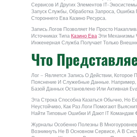
Сервисов И Других Элементов IT-Экосистем
Запуск Службы, Обработка Запроса, Ошибка 
Стороннего Ева Казино Ресурса.
Запись Логов Позволяет Не Просто Накаплив
Источниках Типа
Казино Ева
Эти Механизмы Ч
Инженерная Служба Получает Только Внешню
Что Представля
Лог — Является Запись О Действии, Которое 
Пояснение И Служебные Данные. Например, 
Базой Данных Остановлено Или Активная Ev
Эта Строка Способна Казаться Обычно, Но Е
Неустойчиво, Как Раз Логи Помогают Выясни
Найти Типовые Ошибки И Дают IT Командам Ф
Журналы Особенно Полезны В Многоуровневы
Возникнуть Не В Основном Сервисе, А В Сис