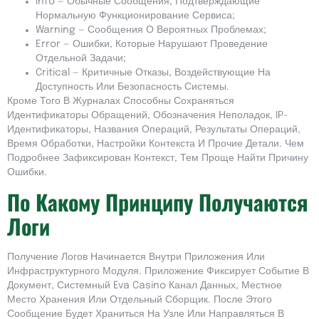
Info — Обычные Сообщения, Подтверждающие
Нормальную Функционирование Сервиса;
Warning — Сообщения О Вероятных Проблемах;
Error — Ошибки, Которые Нарушают Проведение
Отдельной Задачи;
Critical — Критичные Отказы, Воздействующие На
Доступность Или Безопасность Системы.
Кроме Того В Журналах Способны Сохраняться
Идентификаторы Обращений, Обозначения Неполадок, IP-
Идентификаторы, Названия Операций, Результаты Операций,
Время Обработки, Настройки Контекста И Прочие Детали. Чем
Подробнее Зафиксирован Контекст, Тем Проще Найти Причину
Ошибки.
По Какому Принципу Получаются
Логи
Получение Логов Начинается Внутри Приложения Или
Инфраструктурного Модуля. Приложение Фиксирует Событие В
Документ, Системный Eva Casino Канал Данных, Местное
Место Хранения Или Отдельный Сборщик. После Этого
Сообщение Будет Храниться На Узле Или Направляться В