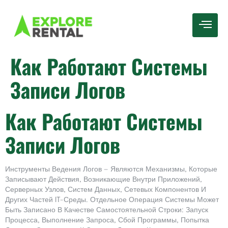
Как Работают Системы
Записи Логов
Как Работают Системы
Записи Логов
Инструменты Ведения Логов — Являются Механизмы, Которые
Записывают Действия, Возникающие Внутри Приложений,
Серверных Узлов, Систем Данных, Сетевых Компонентов И
Других Частей IT-Среды. Отдельное Операция Системы Может
Быть Записано В Качестве Самостоятельной Строки: Запуск
Процесса, Выполнение Запроса, Сбой Программы, Попытка