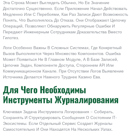
Эта Строка Может Выглядеть Обычно, Но Ее Значение
Достаточно Существенно. Если Приложение Начал Действовать
Медленно Или С Перебоями, Как Раз Записи Дают Возможность
Понять, Что Выполнялось До Отказа. Они Отображают Цепочку
Операций, Позволяют Обнаружить Регулярные Ошибки И
Передают Инженерным Сотрудникам Доказательства Вместо
Гипотез.
Логи Особенно Важны В Сложных Системах, Где Конкретный
Вызов Выполняется Через Множество Компонентов. Ошибка
Может Появиться Не В Главном Модуле, А В Базе Записей,
Цепочке Задач, Компоненте Доступа, Стороннем API Или
Коммуникационном Канале. При Отсутствии Логов Выявление
Источника Делается Намного Труднее Казино Ева.
Для Чего Необходимы
Инструменты Журналирования
Ключевая Задача Инструмента Логирования — Собирать,
Сохранять И Структурировать Сообщения О Состоянии IT-
Экосистемы. Если Отдельный Сервис Создает Журналы
Самостоятельно И Они Находятся На Нескольких Узлах,