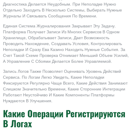
Диагностика Делается Неудобным. При Неполадке Нужно
Отдельно Заходить В Несколько Системы, Выбирать Нужные
Журналы И Связывать Сообщения По Времени.
Единая Система Журналирования Закрывает Эту Задачу.
Платформа Получает Записи Из Многих Сервисов В Одном
Хранилище, Обрабатывает Записи, Дает Возможность
Проводить Нахождение, Создавать Условия, Контролировать
Неполадки И Сразу Ева Казино Находить Нужные События. За
Счет Такой Схеме Проверка Отнимает Меньший Объем Усилий,
А Управление С Сбоями Делается Более Управляемой.
Запись Логов Также Позволяет Оценивать Уровень Действий
Сервиса. По Логам Легко Увидеть, Какие Неполадки
Фиксируются Регулярно Чаще Всего, Какие Действия Занимают
Слишком Значительно Времени, Какие Сторонние Интеграции
Работают Неустойчиво И Какие Компоненты Платформы
Нуждаются В Улучшения.
Какие Операции Регистрируются
В Логах