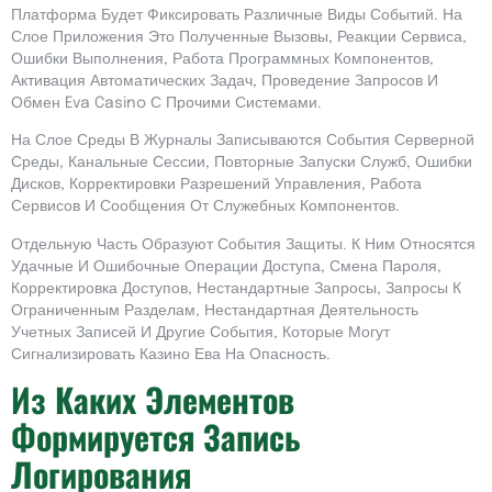
Платформа Будет Фиксировать Различные Виды Событий. На
Слое Приложения Это Полученные Вызовы, Реакции Сервиса,
Ошибки Выполнения, Работа Программных Компонентов,
Активация Автоматических Задач, Проведение Запросов И
Обмен Eva Casino С Прочими Системами.
На Слое Среды В Журналы Записываются События Серверной
Среды, Канальные Сессии, Повторные Запуски Служб, Ошибки
Дисков, Корректировки Разрешений Управления, Работа
Сервисов И Сообщения От Служебных Компонентов.
Отдельную Часть Образуют События Защиты. К Ним Относятся
Удачные И Ошибочные Операции Доступа, Смена Пароля,
Корректировка Доступов, Нестандартные Запросы, Запросы К
Ограниченным Разделам, Нестандартная Деятельность
Учетных Записей И Другие События, Которые Могут
Сигнализировать Казино Ева На Опасность.
Из Каких Элементов
Формируется Запись
Логирования