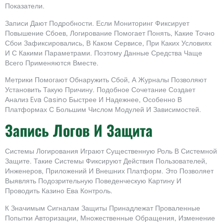
Показатели.
Записи Дают Подробности. Если Мониторинг Фиксирует
Повышение Сбоев, Логирование Помогает Понять, Какие Точно
Сбои Зафиксировались, В Каком Сервисе, При Каких Условиях
И С Какими Параметрами. Поэтому Данные Средства Чаще
Всего Применяются Вместе.
Метрики Помогают Обнаружить Сбой, А Журналы Позволяют
Установить Такую Причину. Подобное Сочетание Создает
Анализ Eva Casino Быстрее И Надежнее, Особенно В
Платформах С Большим Числом Модулей И Зависимостей.
Запись Логов И Защита
Системы Логирования Играют Существенную Роль В Системной
Защите. Такие Системы Фиксируют Действия Пользователей,
Инженеров, Приложений И Внешних Платформ. Это Позволяет
Выявлять Подозрительную Поведенческую Картину И
Проводить Казино Ева Контроль.
К Значимым Сигналам Защиты Принадлежат Проваленные
Попытки Авторизации, Множественные Обращения, Изменение