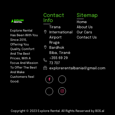
Contact
Sitemap
Info
Home
Tirana
About Us
Explore Rental
International
Our Cars
Has Been With You
Airport
Contact Us
Since 2015,
Rruga
Offering You
Bardhok
Quality, Comfort
Biba, Tiranë
And The Best
+355 69 29
Prices, With A
73 707
Focus And Mission
To Offer The Best
explorerentalbania@gmail.com
And Make
Customers Feel
Good.
Copyright © 2023 Explore Rental. All Rights Reserved by BOS.al