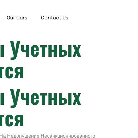
Our Cars
Contact Us
ы Учетных
тся
ы Учетных
тся
 На Недопущение Несанкционированного