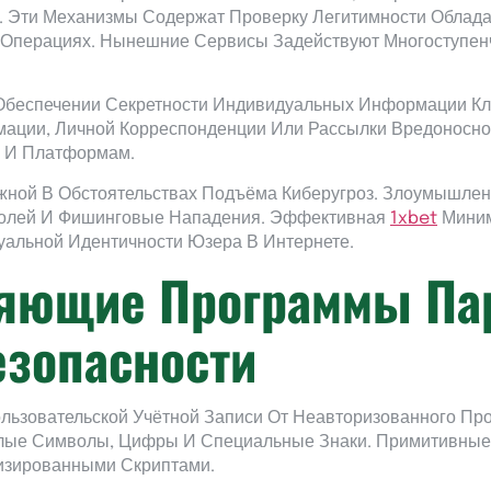
. Эти Механизмы Содержат Проверку Легитимности Облада
Операциях. Нынешние Сервисы Задействуют Многоступенч
Обеспечении Секретности Индивидуальных Информации Кл
ции, Личной Корреспонденции Или Рассылки Вредоносног
к И Платформам.
ной В Обстоятельствах Подъёма Киберугроз. Злоумышлен
ролей И Фишинговые Нападения. Эффективная
1xbet
Миним
уальной Идентичности Юзера В Интернете.
яющие Программы Па
езопасности
льзовательской Учётной Записи От Неавторизованного Пр
алые Символы, Цифры И Специальные Знаки. Примитивные
изированными Скриптами.