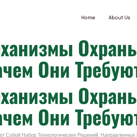
Home
About Us
еханизмы Охран
ачем Они Требую
еханизмы Охран
ачем Они Требую
ют Собой Набор Технологических Решений, Направленных