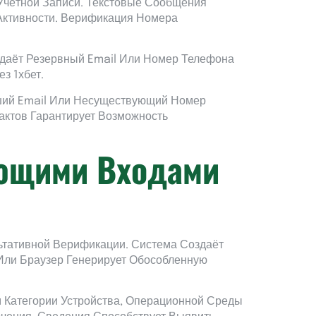
Учётной Записи. Текстовые Сообщения
Активности. Верификация Номера
адаёт Резервный Email Или Номер Телефона
з 1хбет.
вший Email Или Несуществующий Номер
ктов Гарантирует Возможность
ующими Входами
ьтативной Верификации. Система Создаёт
Или Браузер Генерирует Обособленную
 Категории Устройства, Операционной Среды