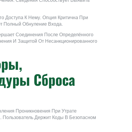
ючения. Сведения Способствует Выявить
о Доступа К Нему. Опция Критична При
ет Полный Обнуление Входа.
вершает Соединения После Определённого
нения И Защитой От Несанкционированного
фры,
дуры Сброса
вления Проникновения При Утрате
. Пользователь Держит Коды В Безопасном