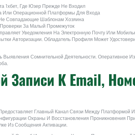
та 1хбет, Где Юзер Прежде Не Входил
ва Или Операционной Платформы Для Входа
 Не Совпадающие Шаблонам Хозяина
Проверки За Малый Промежуток
правляет Уведомления На Электронную Почту Или Мобил
ытки Авторизации. Обладатель Профиля Может Удостовери
ь Выявления Сомнительной Деятельности. Оперативное И
рба.
й Записи К Email, Но
редоставляет Главный Канал Связи Между Платформой И 
нфигурации Охраны И Восстановления Проникновения При
лке Из Сообщения Активации.