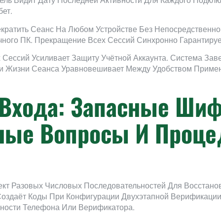
ель Видит Дату Последней Активности Для Каждого Подкл
ет.
кратить Сеанс На Любом Устройстве Без Непосредственног
чного ПК. Прекращение Всех Сессий Синхронно Гарантиру
Сессий Усиливает Защиту Учётной Аккаунта. Система За
и Жизни Сеанса Уравновешивает Между Удобством Приме
 Входа: Запасные Ши
ые Вопросы И Проце
кт Разовых Числовых Последовательностей Для Восстано
оздаёт Коды При Конфигурации Двухэтапной Верификации
ности Телефона Или Верификатора.