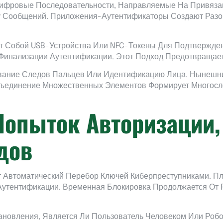
ифровые Последовательности, Направляемые На Привязан
у Сообщений. Приложения-Аутентификаторы Создают Разов
т Собой USB-Устройства Или NFC-Токены Для Подтвержден
Финализации Аутентификации. Этот Подход Предотвращает
вание Следов Пальцев Или Идентификацию Лица. Нынешн
бъединение Множественных Элементов Формирует Многосл
опыток Авторизации,
дов
т Автоматический Перебор Ключей Киберпреступниками. П
утентификации. Временная Блокировка Продолжается От Р
ановления, Является Ли Пользователь Человеком Или Роб