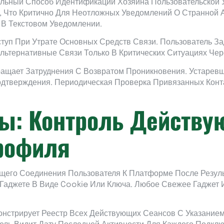
льный Способ Идентификации Хозяина Пользовательской 
 Что Критично Для Неотложных Уведомлений О Странной 
 В Текстовом Уведомлении.
туп При Утрате Основных Средств Связи. Пользователь З
льтернативные Связи Только В Критических Ситуациях Чере
ращает Затруднения С Возвратом Проникновения. Устаре
тверждения. Периодическая Проверка Привязанных Конта
сы: Контроль Действ
рофиля
щего Соединения Пользователя К Платформе После Резул
Гаджете В Виде Cookie Или Ключа. Любое Свежее Гаджет 
нстрирует Реестр Всех Действующих Сеансов С Указанием