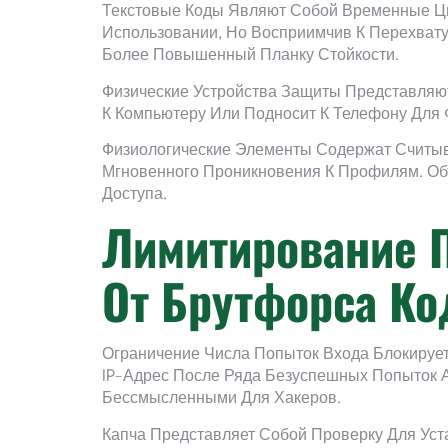
Текстовые Коды Являют Собой Временные Ц
Использовании, Но Восприимчив К Перехват
Более Повышенный Планку Стойкости.
Физические Устройства Защиты Представляю
К Компьютеру Или Подносит К Телефону Для 
Физиологические Элементы Содержат Считы
Мгновенного Проникновения К Профилям. О
Доступа.
Лимитирование П
От Брутфорса Ко
Ограничение Числа Попыток Входа Блокируе
IP-Адрес После Ряда Безуспешных Попыток А
Бессмысленными Для Хакеров.
Капча Представляет Собой Проверку Для Уст