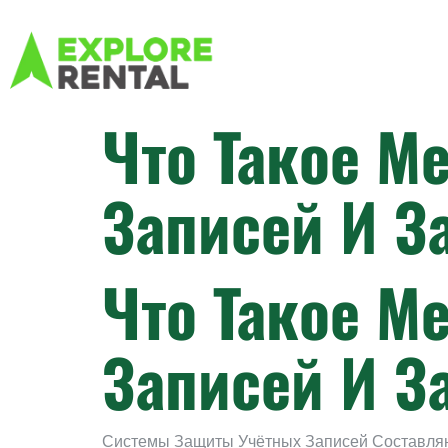
Что Такое М
Записей И З
Что Такое М
Записей И З
Системы Защиты Учётных Записей Составля