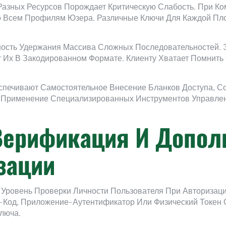
азных Ресурсов Порождает Критическую Слабость. При К
 Всем Профилям Юзера. Различные Ключи Для Каждой Пло
ность Удержания Массива Сложных Последовательностей.
 Их В Закодированном Формате. Клиенту Хватает Помнить
ечивают Самостоятельное Внесение Бланков Доступа, Со
 И Применение Специализированных Инструментов Управл
Верификация И Допо
зации
Уровень Проверки Личности Пользователя При Авторизаци
S-Код, Приложение-Аутентификатор Или Физический Токен
люча.