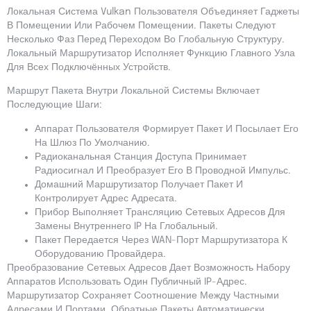
Локальная Система Vulkan Пользователя Объединяет Гаджеты
В Помещении Или Рабочем Помещении. Пакеты Следуют
Несколько Фаз Перед Переходом Во Глобальную Структуру.
Локальный Маршрутизатор Исполняет Функцию Главного Узла
Для Всех Подключённых Устройств.
Маршрут Пакета Внутри Локальной Системы Включает
Последующие Шаги:
Аппарат Пользователя Формирует Пакет И Посылает Его
На Шлюз По Умолчанию.
Радиоканальная Станция Доступа Принимает
Радиосигнал И Преобразует Его В Проводной Импульс.
Домашний Маршрутизатор Получает Пакет И
Контролирует Адрес Адресата.
Прибор Выполняет Трансляцию Сетевых Адресов Для
Замены Внутреннего IP На Глобальный.
Пакет Передается Через WAN-Порт Маршрутизатора К
Оборудованию Провайдера.
Преобразование Сетевых Адресов Дает Возможность Набору
Аппаратов Использовать Один Публичный IP-Адрес.
Маршрутизатор Сохраняет Соотношение Между Частными
Адресами И Портами. Обратные Пакеты Автоматически