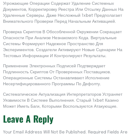
Угрожающие Операции Содержат Удаление Системных
Документов, Корректировку Реестра Или Отсылку Данных На
Удаленные Серверы. Даже Несложный 1xbet Предполагает
Внимательного Проверки Перед Начальным Активацией.
Проверка Скриптов В Обособленной Окружении Сокращает
Опасности При Анализе Незнакомого Кода. Виртуальные
Системы Формируют Надежное Пространство Для
Экспериментов. Создатели Активируют Новые Сценарии На
Тестовых Информации И Контролируют Результаты.
Применение Электронных Подписей Подтверждает
Подлинность Скриптов От Проверенных Поставщиков.
Операционные Системы Останавливают Исполнение
Несертифицированного Программы По Дефолту.
Систематическое Актуализация Интерпретаторов Устраняет
Уязвимости В Системе Выполнения. Старый 1xbet Казино
Может Иметь Баги, Которыми Воспользуются Атакующие.
Leave A Reply
Your Email Address Will Not Be Published.
Required Fields Are