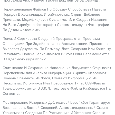
Программа Анализирует Тысячи Документов За Секунды.
Переименование Файлов По Образцу Способствует Навести
Порядок В Хранилищах И Библиотеках. Скрипт Добавляет
Приставки, Модифицирует Суффиксы Или Создает Названия
На Базе Атрибутов. Фотографы Систематизируют Фотографии
По Датам Фотосъемки.
Поиск И Сортировка Сведений Превращаются Простыми
Операциями При Задействовании Автоматизации. Приложение
Выявляет Документы По Размеру, Дате Создания Или Контенту.
Результаты Поиска Записываются В Отчёт Или Перемещаются
В Отдельную Директорию.
Считывание И Сохранение Наполнения Документов Открывают
Перспективы Для Анализа Информации. Скрипты Извлекают
Нужные Элементы Из Логов, Сливают Информацию Из
Нескольких Источников Или Преобразуют Типы. CSV-Файлы
Трансформируются В JSON, Текстовые Файлы Разбиваются На
Сегменты.
Формирование Резервных Дубликатов Через 1хбет Гарантирует
Безопасность Важной Сведений. Автоматизированный Скрипт
Упаковывает Сведения По Расписанию И Устраняет Старые