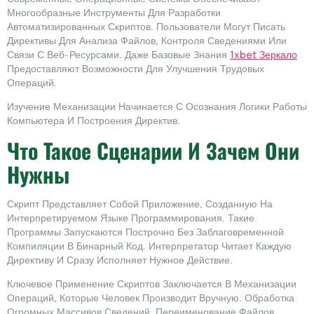
Многообразные Инструменты Для Разработки
Автоматизированных Скриптов. Пользователи Могут Писать
Директивы Для Анализа Файлов, Контроля Сведениями Или
Связи С Веб-Ресурсами. Даже Базовые Знания
1xbet Зеркало
Предоставляют Возможности Для Улучшения Трудовых
Операций.
Изучение Механизации Начинается С Осознания Логики Работы
Компьютера И Построения Директив.
Что Такое Сценарии И Зачем Они
Нужны
Скрипт Представляет Собой Приложение, Созданную На
Интерпретируемом Языке Программирования. Такие
Программы Запускаются Построчно Без Заблаговременной
Компиляции В Бинарный Код. Интерпретатор Читает Каждую
Директиву И Сразу Исполняет Нужное Действие.
Ключевое Применение Скриптов Заключается В Механизации
Операций, Которые Человек Производит Вручную. Обработка
Огромных Массивов Сведений, Переименование Файлов,