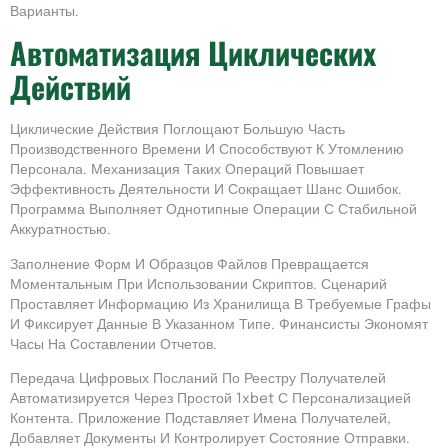
Варианты.
Автоматизация Циклических
Действий
Циклические Действия Поглощают Большую Часть
Производственного Времени И Способствуют К Утомлению
Персонала. Механизация Таких Операций Повышает
Эффективность Деятельности И Сокращает Шанс Ошибок.
Программа Выполняет Однотипные Операции С Стабильной
Аккуратностью.
Заполнение Форм И Образцов Файлов Превращается
Моментальным При Использовании Скриптов. Сценарий
Проставляет Информацию Из Хранилища В Требуемые Графы
И Фиксирует Данные В Указанном Типе. Финансисты Экономят
Часы На Составлении Отчетов.
Передача Цифровых Посланий По Реестру Получателей
Автоматизируется Через Простой 1xbet С Персонализацией
Контента. Приложение Подставляет Имена Получателей,
Добавляет Документы И Контролирует Состояние Отправки.