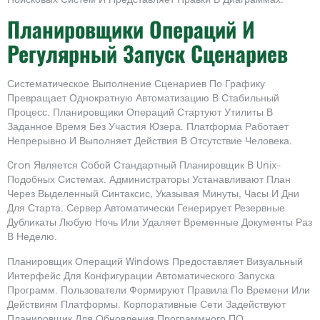
Планировщики Операций И
Регулярный Запуск Сценариев
Систематическое Выполнение Сценариев По Графику
Превращает Однократную Автоматизацию В Стабильный
Процесс. Планировщики Операций Стартуют Утилиты В
Заданное Время Без Участия Юзера. Платформа Работает
Непрерывно И Выполняет Действия В Отсутствие Человека.
Cron Является Собой Стандартный Планировщик В Unix-
Подобных Системах. Администраторы Устанавливают План
Через Выделенный Синтаксис, Указывая Минуты, Часы И Дни
Для Старта. Сервер Автоматически Генерирует Резервные
Дубликаты Любую Ночь Или Удаляет Временные Документы Раз
В Неделю.
Планировщик Операций Windows Предоставляет Визуальный
Интерфейс Для Конфигурации Автоматического Запуска
Программ. Пользователи Формируют Правила По Времени Или
Действиям Платформы. Корпоративные Сети Задействуют
Планировщик Для Обновления Программного ПО.