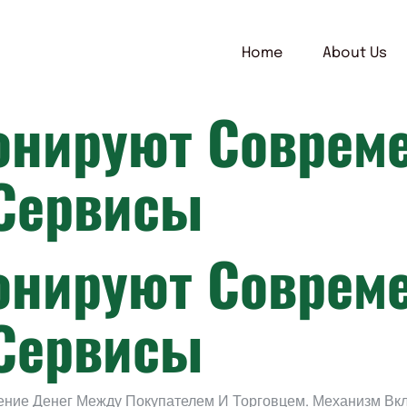
Home
About Us
онируют Соврем
Сервисы
онируют Соврем
Сервисы
ие Денег Между Покупателем И Торговцем. Механизм Вкл