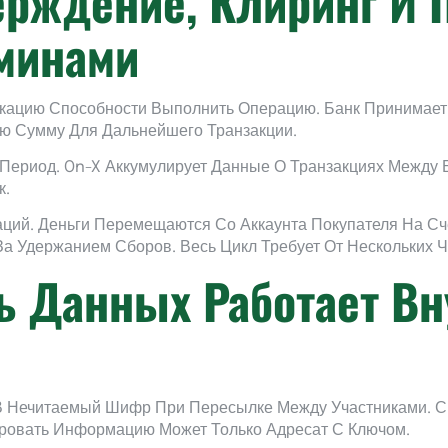
ерждение, Клиринг И 
минами
ацию Способности Выполнить Операцию. Банк Принимает 
ую Сумму Для Дальнейшего Транзакции.
 Период. On-X Аккумулирует Данные О Транзакциях Между
к.
ций. Деньги Перемещаются Со Аккаунта Покупателя На Сч
а Удержанием Сборов. Весь Цикл Требует От Нескольких Ч
ь Данных Работает В
 В Нечитаемый Шифр При Пересылке Между Участниками. 
ровать Информацию Может Только Адресат С Ключом.