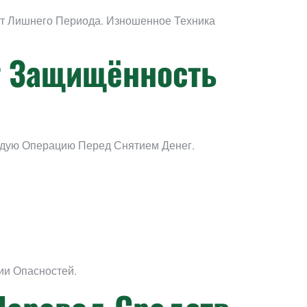
т Лишнего Периода. Изношенное Техника
т Защищённость
ждую Операцию Перед Снятием Денег.
и Опасностей.