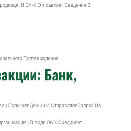
родавца, И On-X Отправляет Сведения В
Финального Подтверждения.
акции: Банк,
вец Получает Деньги И Отправляет Запрос На
рганизацию., В Ходе On X Соединяет