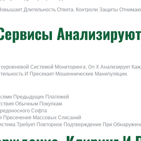
овышает Длительность Ответа. Контроли Защиты Отнимаю
Сервисы Анализирую
гоуровневой Системой Мониторинга. On X Анализирует Ка
тельность И Пресекает Мошеннические Манипуляции.
исями Предыдущих Платежей
етствия Обычным Покупкам
Вредоносного Софта
ля Пресечения Массовых Списаний
стема Требует Повторное Подтверждение При Обнаружени