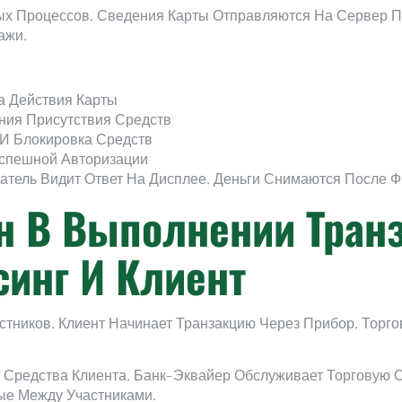
х Процессов. Сведения Карты Отправляются На Сервер П
ажи.
а Действия Карты
ния Присутствия Средств
 И Блокировка Средств
спешной Авторизации
патель Видит Ответ На Дисплее. Деньги Снимаются После 
н В Выполнении Транз
синг И Клиент
стников. Клиент Начинает Транзакцию Через Прибор. Торго
Средства Клиента. Банк-Эквайер Обслуживает Торговую О
ые Между Участниками.