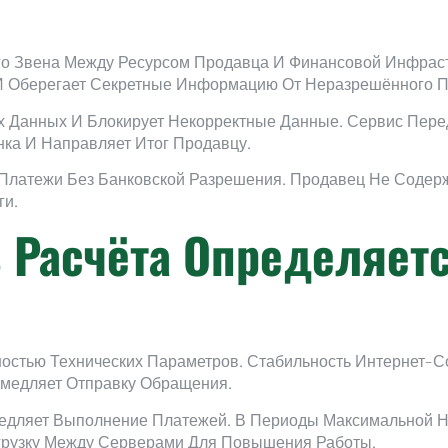
о Звена Между Ресурсом Продавца И Финансовой Инфрас
И Оберегает Секретные Информацию От Неразрешённого П
 Данных И Блокирует Некорректные Данные. Сервис Пере
нка И Направляет Итог Продавцу.
 Платежи Без Банковской Разрешения. Продавец Не Содер
ги.
 Расчёта Определяетс
ностью Технических Параметров. Стабильность Интернет-
амедляет Отправку Обращения.
едляет Выполнение Платежей. В Периоды Максимальной На
агрузку Между Серверами Для Повышения Работы.