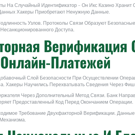
ты На Случайный Идентификатор – Он Икс Казино Хранит
е Данных Хакеры Приобретают Ненужную Данные.
Подлинность Узлов. Протоколы Связи Образуют Безопасны
Несанкционированного Доступа.
торная Верификация 
 Онлайн-Платежей
обавочный Слой Безопасности При Осуществлении Опера
а. Хакеры Научились Перехватывать Сведения Через Фиш
ержателя Через Дополнительный Метод Связи. Банк Напра
еряет Предоставленный Код Перед Окончанием Операции.
ходимое Требование Двухфакторной Верификации. Данны
Механизма.