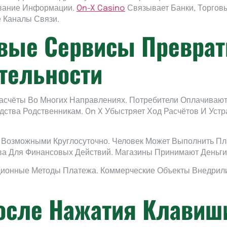
ование Информации.
On-X Casino
Связывает Банки, Торгов
 Каналы Связи.
вые Сервисы Преврат
тельности
счёты Во Многих Направлениях. Потребители Оплачивают
ства Родственникам. On X Убыстряет Ход Расчётов И Уст
и Возможными Круглосуточно. Человек Может Выполнить П
а Для Финансовых Действий. Магазины Принимают Деньги
ционные Методы Платежа. Коммерческие Объекты Внедри
осле Нажатия Клавиш