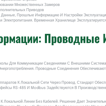
новании Множественных Замеров
сполнительных Приводов
 Данные, Прошлые Информацию И Настройки Эксплуатаци
и Электропитания. Временная Хранилище Эксплуатируетс
ормации: Проводные 
околы Для Коммуникации Сведениями С Внешними Система
 Энергопотребления. Проводные Соединения Обеспечивают
ппаратов К Локальной Сети Через Провод. Стандарт Обесп
рфейсы RS-485 И Modbus Задействуются В Производствен
 К Локальной Линии Без Кабелей. Решение Дает Значител