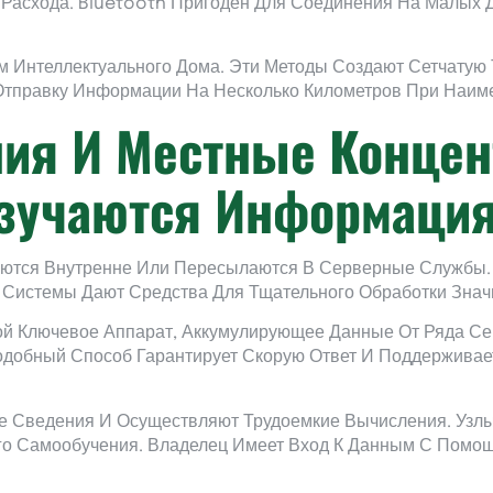
 Расхода. Bluetooth Пригоден Для Соединения На Малых
 Интеллектуального Дома. Эти Методы Создают Сетчатую 
Отправку Информации На Несколько Километров При Наим
ия И Местные Концен
Изучаются Информаци
аются Внутренне Или Пересылаются В Серверные Службы
 Системы Дают Средства Для Тщательного Обработки Знач
ой Ключевое Аппарат, Аккумулирующее Данные От Ряда Сен
одобный Способ Гарантирует Скорую Ответ И Поддерживае
 Сведения И Осуществляют Трудоемкие Вычисления. Узлы
го Самообучения. Владелец Имеет Вход К Данным С Помо