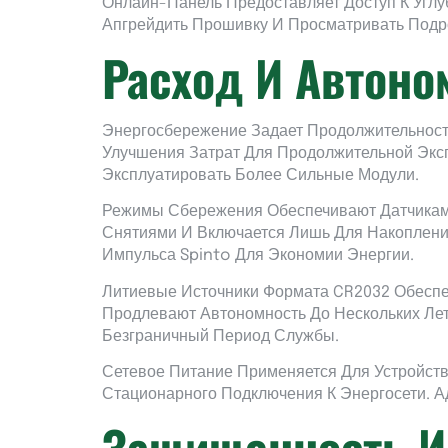
Онлайн-Панель Предоставляет Доступ К Угл
Апгрейдить Прошивку И Просматривать Подр
Расход И Автоно
Энергосбережение Задает Продолжительност
Улучшения Затрат Для Продолжительной Экс
Эксплуатировать Более Сильные Модули.
Режимы Сбережения Обеспечивают Датчикам
Снятиями И Включается Лишь Для Накоплен
Импульса Spinto Для Экономии Энергии.
Литиевые Источники Формата CR2032 Обесп
Продлевают Автономность До Нескольких Лет
Безграничный Период Службы.
Сетевое Питание Применяется Для Устройс
Стационарного Подключения К Энергосети. 
Защищенность И