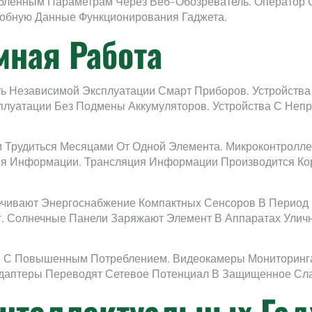
убленным Параметрам Через Веб-Обозреватель. Оператор 
обную Данные Функционирования Гаджета.
мная Работа
ь Независимой Эксплуатации Смарт Приборов. Устройств
плуатации Без Подмены Аккумуляторов. Устройства С Не
 Трудиться Месяцами От Одной Элемента. Микроконтролл
ия Информации. Трансляция Информации Производится Ко
ечивают Энергоснабжение Компактных Сенсоров В Период
. Солнечные Панели Заряжают Элемент В Аппаратах Уличн
тв С Повышенным Потреблением. Видеокамеры Мониторинг
Адаптеры Переводят Сетевое Потенциал В Защищенное Сл
нтеллектуальных Гад