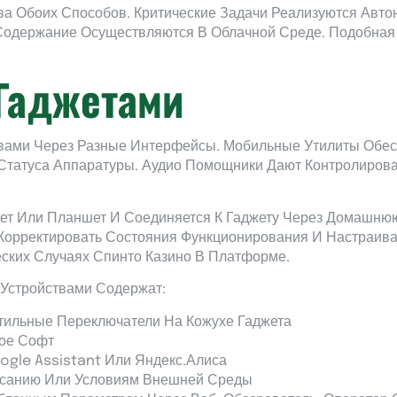
а Обоих Способов. Критические Задачи Реализуются Авто
Содержание Осуществляются В Облачной Среде. Подобная
Гаджетами
вами Через Разные Интерфейсы. Мобильные Утилиты Обес
Статуса Аппаратуры. Аудио Помощники Дают Контролирова
жет Или Планшет И Соединяется К Гаджету Через Домашню
 Корректировать Состояния Функционирования И Настраива
ских Случаях Спинто Казино В Платформе.
Устройствами Содержат:
тильные Переключатели На Кожухе Гаджета
ое Софт
oogle Assistant Или Яндекс.Алиса
санию Или Условиям Внешней Среды