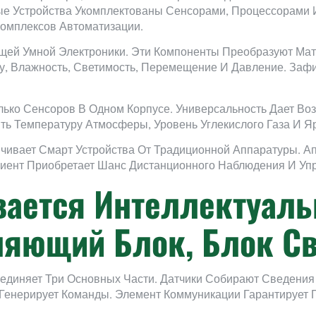
е Устройства Укомплектованы Сенсорами, Процессорами
Комплексов Автоматизации.
ей Умной Электроники. Эти Компоненты Преобразуют Мат
ру, Влажность, Светимость, Перемещение И Давление. За
ько Сенсоров В Одном Корпусе. Универсальность Дает Во
ть Температуру Атмосферы, Уровень Углекислого Газа И Я
ичивает Смарт Устройства От Традиционной Аппаратуры. 
иент Приобретает Шанс Дистанционного Наблюдения И Уп
ается Интеллектуаль
ляющий Блок, Блок С
ъединяет Три Основных Части. Датчики Собирают Сведения
Генерирует Команды. Элемент Коммуникации Гарантирует