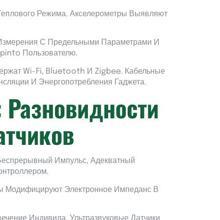
Теплового Режима. Акселерометры Выявляют
т Измерения С Предельными Параметрами И
pinto Пользователю.
жат Wi-Fi, Bluetooth И Zigbee. Кабельные
нсляции И Энергопотребления Гаджета.
: Разновидности
атчиков
Беспрерывный Импульс, Адекватный
онтроллером.
ры Модифицируют Электронное Импеданс В
вечение Индивида. Ультразвуковые Датчики