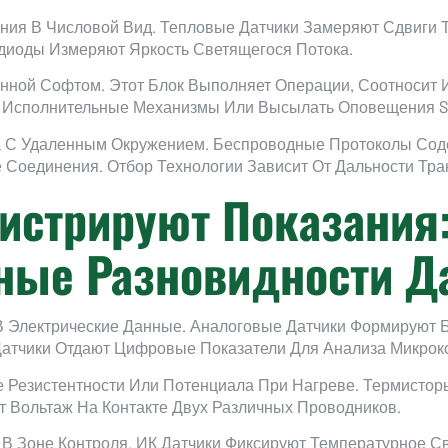
ия В Числовой Вид. Тепловые Датчики Замеряют Сдвиги 
диоды Измеряют Яркость Светящегося Потока.
енной Софтом. Этот Блок Выполняет Операции, Соотноси
ь Исполнительные Механизмы Или Высылать Оповещения S
 С Удаленным Окружением. Беспроводные Протоколы Содер
Соединения. Отбор Технологии Зависит От Дальности Тра
истрируют Показания
ные Разновидности Д
 Электрические Данные. Аналоговые Датчики Формируют 
Датчики Отдают Цифровые Показатели Для Анализа Микрок
 Резистентности Или Потенциала При Нагреве. Термисто
 Вольтаж На Контакте Двух Различных Проводников.
В Зоне Контроля. ИК Датчики Фиксируют Температурное С