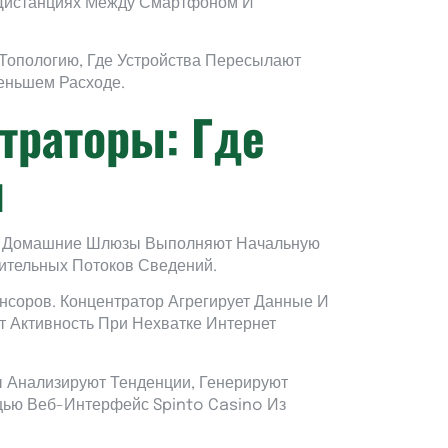
 Дистанциях Между Смартфоном И
Топологию, Где Устройства Пересылают
еньшем Расходе.
траторы: Где
я
. Домашние Шлюзы Выполняют Начальную
ительных Потоков Сведений.
соров. Концентратор Агрегирует Данные И
т Активность При Нехватке Интернет
 Анализируют Тенденции, Генерируют
щью Веб-Интерфейс Spinto Casino Из