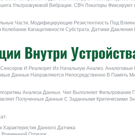
шета Ультразвуковой Вибрации. СВЧ Локаторы Фиксируют 
льные Части, Модифицирующие Резистентность Под Влиян
 Колебание Капацитивности Субстрата. Датчики Давления
ии Внутри Устройств
Сенсоров И Реализует Их Начальную Анализ. Аналоговые
ровые Данные Направляются Непосредственно В Память М
лгоритмы Анализа Данных. Чип Выполняет Фильтрование П
авляет Полученные Данные С Заданными Критическими Зн
ат:
 Характеристик Данного Датчика
 Временной Отрезок