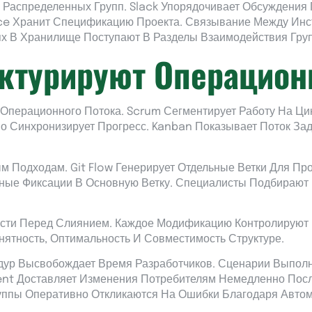
Распределенных Групп. Slack Упорядочивает Обсуждения 
nce Хранит Спецификацию Проекта. Связывание Между Ин
х В Хранилище Поступают В Разделы Взаимодействия Гру
уктурируют Операцио
 Операционного Потока. Scrum Сегментирует Работу На Ц
о Синхронизирует Прогресс. Kanban Показывает Поток За
м Подходам. Git Flow Генерирует Отдельные Ветки Для П
ные Фиксации В Основную Ветку. Специалисты Подбирают 
сти Перед Слиянием. Каждое Модификацию Контролируют 
ятность, Оптимальность И Совместимость Структуре.
ур Высвобождает Время Разработчиков. Сценарии Выпол
ent Доставляет Изменения Потребителям Немедленно Посл
уппы Оперативно Откликаются На Ошибки Благодаря Авто