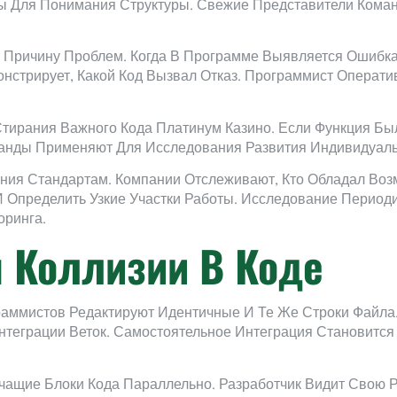
ы Для Понимания Структуры. Свежие Представители Кома
 Причину Проблем. Когда В Программе Выявляется Ошибк
стрирует, Какой Код Вызвал Отказ. Программист Операти
тирания Важного Кода Платинум Казино. Если Функция Бы
манды Применяют Для Исследования Развития Индивидуал
ния Стандартам. Компании Отслеживают, Кто Обладал Воз
 Определить Узкие Участки Работы. Исследование Перио
ринга.
 Коллизии В Коде
раммистов Редактируют Идентичные И Те Же Строки Файла
теграции Веток. Самостоятельное Интеграция Становитс
ащие Блоки Кода Параллельно. Разработчик Видит Свою 