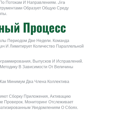
По Потокам И Направлениям. Jira
струментами Образует Общую Среду
ппы.
нный Процесс
иклы Периодом Две Недели. Команда
дач И Лимитирует Количество Параллельной
рограммирования, Выпусков И Исправлений.
Методику В Зависимости От Величины
Как Минимум Два Члена Коллектива
няют Сборку Приложения, Активацию
е Проверок. Мониторинг Отслеживает
матизированным Уведомлениям О Сбоях.