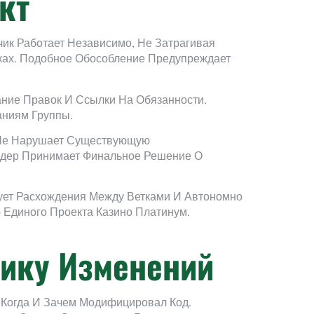
кт
чик Работает Независимо, Не Затрагивая
ках. Подобное Обособление Предупреждает
ние Правок И Ссылки На Обязанности.
аниям Группы.
 Не Нарушает Существующую
идер Принимает Финальное Решение О
ует Расхождения Между Ветками И Автономно
 Единого Проекта Казино Платинум.
нику Изменений
, Когда И Зачем Модифицировал Код.