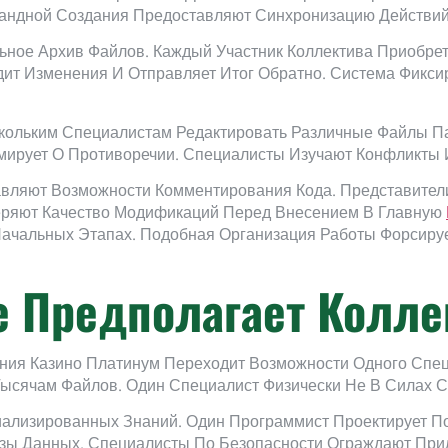
ндной Создания Предоставляют Синхронизацию Действий 
ьное Архив Файлов. Каждый Участник Коллектива Приобрет
дит Изменения И Отправляет Итог Обратно. Система Фикси
ольким Специалистам Редактировать Различные Файлы Па
ирует О Противоречии. Специалисты Изучают Конфликты 
вляют Возможности Комментирования Кода. Представител
еряют Качество Модификаций Перед Внесением В Главную
Начальных Этапах. Подобная Организация Работы Форсиру
е Предполагает Колле
ния Казино Платинум Переходит Возможности Одного Спе
ысячам Файлов. Один Специалист Физически Не В Силах С
ализированных Знаний. Один Программист Проектирует По
азы Данных. Специалисты По Безопасности Ограждают При