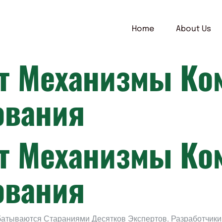
Home
About Us
ют Механизмы Ко
ования
ют Механизмы Ко
ования
тываются Стараниями Десятков Экспертов. Разработчик