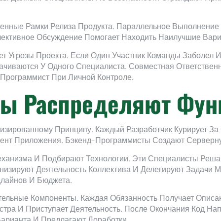
енные Рамки Релиза Продукта. Параллельное Выполнение 
ллективное Обсуждение Помогает Находить Наилучшие Вар
ет Угрозы Проекта. Если Один Участник Команды Заболел
чиваются У Одного Специалиста. Совместная Ответственн
 Программист При Личной Контроле.
ты Распределяют Фун
изированному Принципу. Каждый Разработчик Курирует За
ент Приложения. Бэкенд-Программисты Создают Серверну
ханизма И Подбирают Технологии. Эти Специалисты Реша
низируют Деятельность Коллектива И Делегируют Задачи 
лайнов И Бюджета.
ельные Компоненты. Каждая Обязанность Получает Описан
стра И Приступает Деятельность. После Окончания Код Н
арианта И Предлагают Доработки.