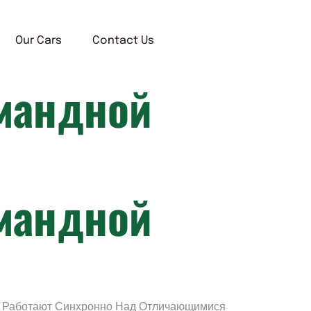
Our Cars
Contact Us
мандной
мандной
и Работают Синхронно Над Отличающимися