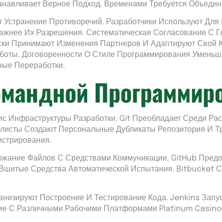
анавливает Верное Подход. Временами Требуется Объедини
Устранение Противоречий. Разработчики Используют Для 
ажнее Их Разрешения. Систематическая Согласование С Г
ески Принимают Изменения Партнеров И Адаптируют Свой 
боты. Договоренности О Стиле Программирования Умень
ные Переработки.
омандной Программир
ис Инфраструктуры Разработки. Git Преобладает Среди Ра
листы Создают Персональные Дубликаты Репозитория И Тр
истрирования.
ание Файлов С Средствами Коммуникации. GitHub Предос
Вшитые Средства Автоматической Испытания. Bitbucket 
низируют Построение И Тестирование Кода. Jenkins Запу
твие С Различными Рабочими Платформами Platinum Casino