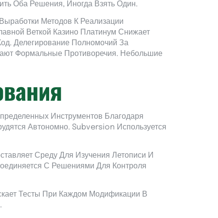
ть Оба Решения, Иногда Взять Один.
Выработки Методов К Реализации
лавной Веткой Казино Платинум Снижает
Код. Делегирование Полномочий За
шают Формальные Противоречия. Небольшие
ования
спределенных Инструментов Благодаря
удятся Автономно. Subversion Используется
тавляет Среду Для Изучения Летописи И
Соединяется С Решениями Для Контроля
скает Тесты При Каждом Модификации В
.