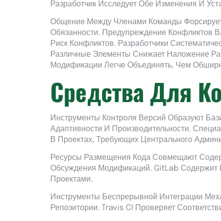
Разработчик Исследует Обе Изменения И Уст
Общение Между Членами Команды Форсирует 
Обязанности. Предупреждение Конфликтов В
Риск Конфликтов. Разработчики Систематич
Различные Элементы Снижает Наложение Ра
Модификации Легче Объединять, Чем Обшир
Средства Для К
Инструменты Контроля Версий Образуют Баз
Адаптивности И Производительности. Специа
В Проектах, Требующих Центрального Админ
Ресурсы Размещения Кода Совмещают Содерж
Обсуждения Модификаций. GitLab Содержит 
Проектами.
Инструменты Беспрерывной Интеграции Меха
Репозитории. Travis CI Проверяет Соответс