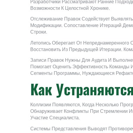
Разработчики Рассматривают Ранние Подход
Возможности К Целостной Хронике.
Отслеживание Правок Содействует Выявлять
Модификации. Сопоставление Итераций Демон
Строки.
Летопись Оберегает От Непреднамеренного С
Восстановить Из Предыдущей Итерации. Ко
Записи Правок Нужны Для Аудита И Выполне
Помогает Оценить Эффективность Команды И
Сегменты Программы, Нуждающиеся Рефакто
Как Устраняются
Коллизии Появляются, Когда Несколько Прог
Обнаруживает Конфликты При Стремлении Ин
Участие Специалиста.
Системы Представления Выводят Противореч