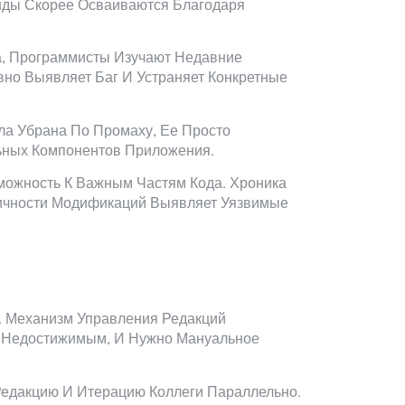
нды Скорее Осваиваются Благодаря
а, Программисты Изучают Недавние
вно Выявляет Баг И Устраняет Конкретные
ла Убрана По Промаху, Ее Просто
ьных Компонентов Приложения.
можность К Важным Частям Кода. Хроника
дичности Модификаций Выявляет Уязвимые
. Механизм Управления Редакций
я Недостижимым, И Нужно Мануальное
Редакцию И Итерацию Коллеги Параллельно.