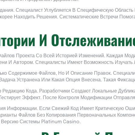
здания. Специалист Углубляется В Специфическую Област
корее Находить Решения. Систематические Встречи Помог
итории И Отслеживани
айлов Проекта Со Всей Историей Изменений. Каждая Моди
ни И Автором. Специалисты Имеют Возможность Изучать 
ько Содержимое Файлов, Но И Описание Правок. Специали
адача Устранена Или Какая Опция Внесена. Такая Фиксаци
 Редакцию Кода. Разработчики Создают Локальные Дублика
Тестирует Эффект. После Контроля Модификации Отправля
ия Информации. Если Свежий Код Имеет Критическую Ошиб
арианты Файлов Без Копирования Первоначальных Компон
 Версию Системы Platinum Casino.