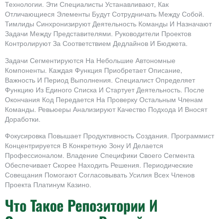
Технологии. Эти Специалисты Устанавливают, Как
Отличающиеся Элементы Будут Сотрудничать Между Собой.
Тимлиды Синхронизируют Деятельность Команды И Назначают
Задачи Между Представителями. Руководители Проектов
Контролируют За Соответствием Дедлайнов И Бюджета.
Задачи Сегментируются На Небольшие Автономные
Компоненты. Каждая Функция Приобретает Описание,
Важность И Период Выполнения. Специалист Определяет
Функцию Из Единого Списка И Стартует Деятельность. После
Окончания Код Передается На Проверку Остальным Членам
Команды. Ревьюеры Анализируют Качество Подхода И Вносят
Доработки.
Фокусировка Повышает Продуктивность Создания. Программист
Концентрируется В Конкретную Зону И Делается
Профессионалом. Владение Специфики Своего Сегмента
Обеспечивает Скорее Находить Решения. Периодические
Совещания Помогают Согласовывать Усилия Всех Членов
Проекта Платинум Казино.
Что Такое Репозитории И