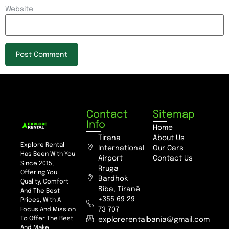
Website
Contact
Sitemap
Info
Home
Tirana
About Us
Explore Rental
International
Our Cars
Has Been With You
Airport
Contact Us
Since 2015,
Rruga
Offering You
Bardhok
Quality, Comfort
Biba, Tiranë
And The Best
+355 69 29
Prices, With A
73 707
Focus And Mission
To Offer The Best
explorerentalbania@gmail.com
And Make