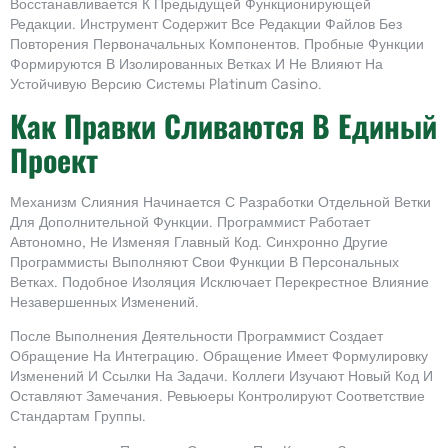
Восстанавливается К Предыдущей Функционирующей
Редакции. Инструмент Содержит Все Редакции Файлов Без
Повторения Первоначальных Компонентов. Пробные Функции
Формируются В Изолированных Ветках И Не Влияют На
Устойчивую Версию Системы Platinum Casino.
Как Правки Сливаются В Единый
Проект
Механизм Слияния Начинается С Разработки Отдельной Ветки
Для Дополнительной Функции. Программист Работает
Автономно, Не Изменяя Главный Код. Синхронно Другие
Программисты Выполняют Свои Функции В Персональных
Ветках. Подобное Изоляция Исключает Перекрестное Влияние
Незавершенных Изменений.
После Выполнения Деятельности Программист Создает
Обращение На Интеграцию. Обращение Имеет Формулировку
Изменений И Ссылки На Задачи. Коллеги Изучают Новый Код И
Оставляют Замечания. Ревьюеры Контролируют Соответствие
Стандартам Группы.