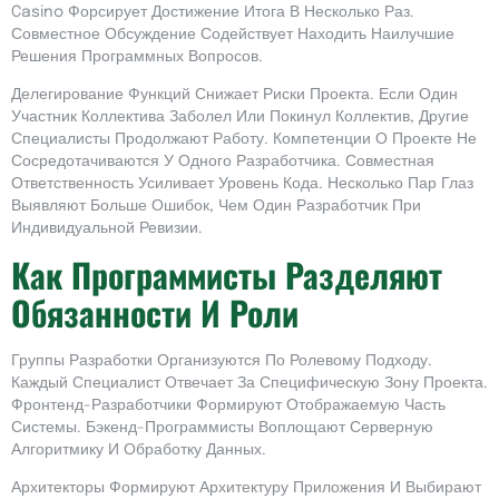
Casino Форсирует Достижение Итога В Несколько Раз.
Совместное Обсуждение Содействует Находить Наилучшие
Решения Программных Вопросов.
Делегирование Функций Снижает Риски Проекта. Если Один
Участник Коллектива Заболел Или Покинул Коллектив, Другие
Специалисты Продолжают Работу. Компетенции О Проекте Не
Сосредотачиваются У Одного Разработчика. Совместная
Ответственность Усиливает Уровень Кода. Несколько Пар Глаз
Выявляют Больше Ошибок, Чем Один Разработчик При
Индивидуальной Ревизии.
Как Программисты Разделяют
Обязанности И Роли
Группы Разработки Организуются По Ролевому Подходу.
Каждый Специалист Отвечает За Специфическую Зону Проекта.
Фронтенд-Разработчики Формируют Отображаемую Часть
Системы. Бэкенд-Программисты Воплощают Серверную
Алгоритмику И Обработку Данных.
Архитекторы Формируют Архитектуру Приложения И Выбирают