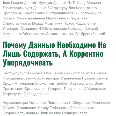
1вин Казино Достаёт Нужную Данные Из Таблиц. Машина
Трансформирует Данные В Структуру Для Клиентского
Программы. Информация Отправляются В Оболочку Для
Показа. Многоуровневая Организация Разделяет
Ответственность Между Модулями. Такое Разделение
Упрощает Создание И Обслуживание Сервиса. Каждый
Компонент Обновляется Самостоятельно От Других Частей.
Почему Данные Необходимо Не
Лишь Содержать, А Корректно
Упорядочивать
Неструктурированное Размещение Данных Влечёт К Низкой
Функционированию Архитектуры. Извлечение Нужной Записи
Среди Миллионов Элементов Требует Значительное Время.
Правильная Организация Ускоряет Получение И Уменьшает
Загрузку На Оборудование.
Нормализация Устраняет Повторение И Сберегает Физическое
Объём. Отношения Между Таблицами Обеспечивают
Сохранность Данных. 1вин Казино Поддерживает