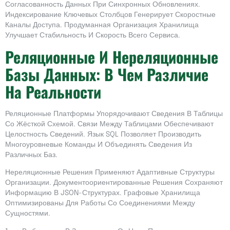
Согласованность Данных При Синхронных Обновлениях.
Индексирование Ключевых Столбцов Генерирует Скоростные
Каналы Доступа. Продуманная Организация Хранилища
Улучшает Стабильность И Скорость Всего Сервиса.
Реляционные И Нереляционные
Базы Данных: В Чем Различие
На Реальности
Реляционные Платформы Упорядочивают Сведения В Таблицы
Со Жёсткой Схемой. Связи Между Таблицами Обеспечивают
Целостность Сведений. Язык SQL Позволяет Производить
Многоуровневые Команды И Объединять Сведения Из
Различных Баз.
Нереляционные Решения Применяют Адаптивные Структуры
Организации. Документоориентированные Решения Сохраняют
Информацию В JSON-Структурах. Графовые Хранилища
Оптимизированы Для Работы Со Соединениями Между
Сущностями.