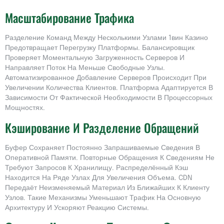
Масштабирование Трафика
Разделение Команд Между Несколькими Узлами 1вин Казино
Предотвращает Перегрузку Платформы. Балансировщик
Проверяет Моментальную Загруженность Серверов И
Направляет Поток На Меньше Свободные Узлы.
Автоматизированное Добавление Серверов Происходит При
Увеличении Количества Клиентов. Платформа Адаптируется В
Зависимости От Фактической Необходимости В Процессорных
Мощностях.
Кэширование И Разделение Обращений
Буфер Сохраняет Постоянно Запрашиваемые Сведения В
Оперативной Памяти. Повторные Обращения К Сведениям Не
Требуют Запросов К Хранилищу. Распределённый Кэш
Находится На Ряде Узлах Для Увеличения Объема. CDN
Передаёт Неизменяемый Материал Из Ближайших К Клиенту
Узлов. Такие Механизмы Уменьшают Трафик На Основную
Архитектуру И Ускоряют Реакцию Системы.