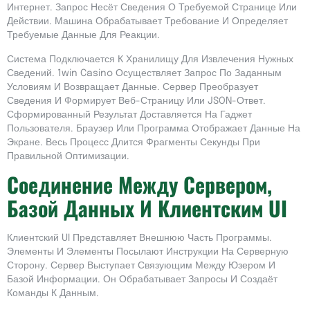
Интернет. Запрос Несёт Сведения О Требуемой Странице Или
Действии. Машина Обрабатывает Требование И Определяет
Требуемые Данные Для Реакции.
Система Подключается К Хранилищу Для Извлечения Нужных
Сведений. 1win Casino Осуществляет Запрос По Заданным
Условиям И Возвращает Данные. Сервер Преобразует
Сведения И Формирует Веб-Страницу Или JSON-Ответ.
Сформированный Результат Доставляется На Гаджет
Пользователя. Браузер Или Программа Отображает Данные На
Экране. Весь Процесс Длится Фрагменты Секунды При
Правильной Оптимизации.
Соединение Между Сервером,
Базой Данных И Клиентским UI
Клиентский UI Представляет Внешнюю Часть Программы.
Элементы И Элементы Посылают Инструкции На Серверную
Сторону. Сервер Выступает Связующим Между Юзером И
Базой Информации. Он Обрабатывает Запросы И Создаёт
Команды К Данным.