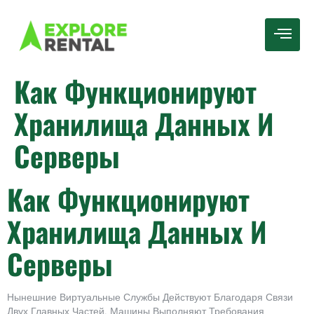
Как Функционируют
Хранилища Данных И
Серверы
Как Функционируют
Хранилища Данных И
Серверы
Нынешние Виртуальные Службы Действуют Благодаря Связи
Двух Главных Частей. Машины Выполняют Требования