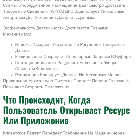
Схемы. Упорядоченное Размещение Даёт Быстро Доставать
Требуемые Сведения. 1win Casino Задействует Уникальные
Алгоритмы Для Ускорения Доступа К Данным.
Эффективность Деятельности Достигается Разными
Механизмами:
Индексы Создают Указатели На Регулярно Требуемые
Данные
Кэширование Сохраняет Популярные Запросы В Буфере
Партиционирование Разделяет Большие Таблицы
Сегменты Фрагменты
Репликация Клонирует Данные На Несколько Машин
Правильная Архитектура Системы Снижает Период Отклика И
Повышает Скорость Приложения.
Что Происходит, Когда
Пользователь Открывает Ресурс
Или Приложение
Клиентское Гаджет Передаёт Требование На Машину Через