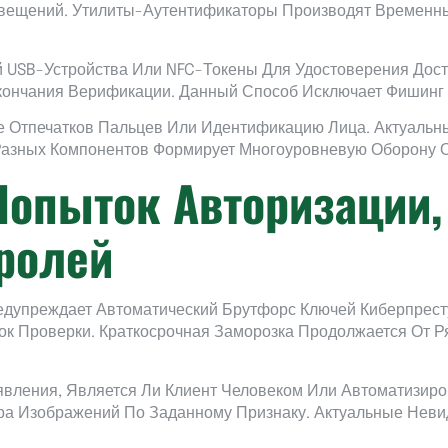
звещений. Утилиты-Аутентификаторы Производят Временные
USB-Устройства Или NFC-Токены Для Удостоверения Досту
кончания Верификации. Данный Способ Исключает Фишинг 
 Отпечатков Пальцев Или Идентификацию Лица. Актуальн
Разных Компонентов Формирует Многоуровневую Оборону 
опыток Авторизации,
ролей
дупреждает Автоматический Брутфорс Ключей Киберпрес
к Проверки. Краткосрочная Заморозка Продолжается От Р
явления, Является Ли Клиент Человеком Или Автоматизир
а Изображений По Заданному Признаку. Актуальные Неви