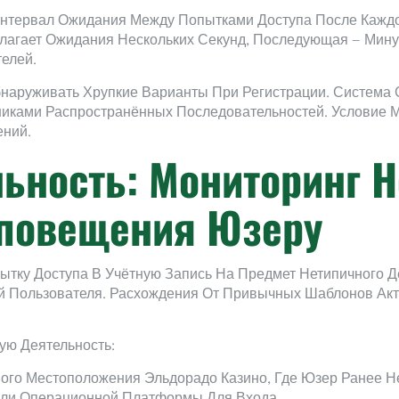
нтервал Ожидания Между Попытками Доступа После Каждо
агает Ожидания Нескольких Секунд, Последующая — Мину
елей.
бнаруживать Хрупкие Варианты При Регистрации. Система
иками Распространённых Последовательностей. Условие
ений.
ьность: Мониторинг 
Оповещения Юзеру
тку Доступа В Учётную Запись На Предмет Нетипичного Д
Пользователя. Расхождения От Привычных Шаблонов Акт
ую Деятельность:
ого Местоположения Эльдорадо Казино, Где Юзер Ранее Н
Или Операционной Платформы Для Входа