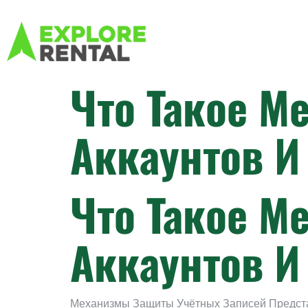
Что Такое М
Аккаунтов И
Что Такое М
Аккаунтов И
Механизмы Защиты Учётных Записей Предст