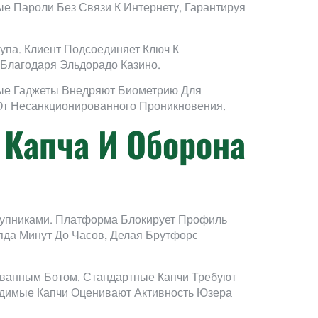
 Пароли Без Связи К Интернету, Гарантируя
па. Клиент Подсоединяет Ключ К
Благодаря Эльдорадо Казино.
ые Гаджеты Внедряют Биометрию Для
От Несанкционированного Проникновения.
 Капча И Оборона
тупниками. Платформа Блокирует Профиль
яда Минут До Часов, Делая Брутфорс-
ованным Ботом. Стандартные Капчи Требуют
димые Капчи Оценивают Активность Юзера