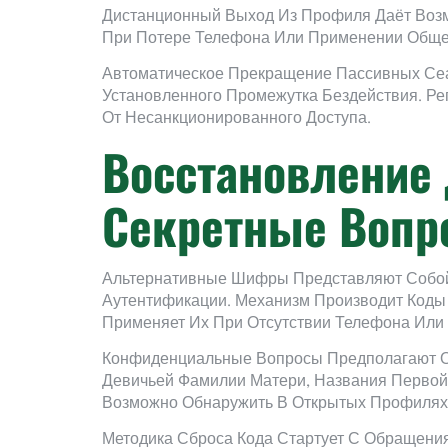
Дистанционный Выход Из Профиля Даёт Возм
При Потере Телефона Или Применении Общес
Автоматическое Прекращение Пассивных Сеа
Установленного Промежутка Бездействия. Р
От Несанкционированного Доступа.
Восстановление
Секретные Вопр
Альтернативные Шифры Представляют Собой
Аутентификации. Механизм Производит Коды
Применяет Их При Отсутствии Телефона Или
Конфиденциальные Вопросы Предполагают О
Девичьей Фамилии Матери, Названия Первой
Возможно Обнаружить В Открытых Профилях 
Методика Сброса Кода Стартует С Обращени