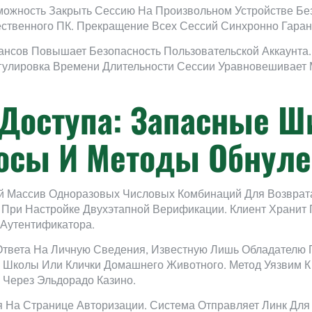
ожность Закрыть Сессию На Произвольном Устройстве Без
твенного ПК. Прекращение Всех Сессий Синхронно Гарант
нсов Повышает Безопасность Пользовательской Аккаунта
егулировка Времени Длительности Сессии Уравновешивает
 Доступа: Запасные 
осы И Методы Обнул
 Массив Одноразовых Числовых Комбинаций Для Возврата
 При Настройке Двухэтапной Верификации. Клиент Храни
 Аутентификатора.
твета На Личную Сведения, Известную Лишь Обладателю 
 Школы Или Клички Домашнего Животного. Метод Уязвим К
Через Эльдорадо Казино.
я На Странице Авторизации. Система Отправляет Линк Дл