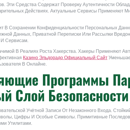
. Эти Средства Содержат Проверку Аутентичности Облада
рительных Действиях. Актуальные Сервисы Применяют Мн
ит В Сохранении Конфиденциальности Персональных Данн
жной Данных, Приватной Переписки Или Рассылки Вредоно
 И Сервисам.
ачимой В Реалиях Роста Хакерства. Хакеры Применяют Ав
фективная
Казино Эльдорадо Официальный Сайт
Уменьшае
ьзователя В Онлайне.
яющие Программы Па
й Слой Безопасности
вательской Учётной Записи От Незаконного Входа. Стойки
волы, Цифры И Особые Символы. Примитивные Последова
ми Утилитами.