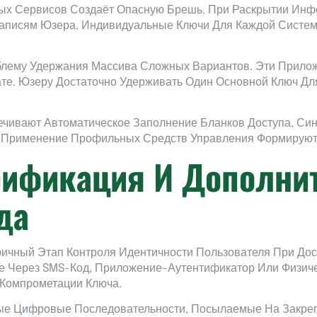
ых Сервисов Создаёт Опасную Брешь. При Раскрытии Инф
аписям Юзера. Индивидуальные Ключи Для Каждой Систем
блему Удержания Массива Сложных Вариантов. Эти Прило
те. Юзеру Достаточно Удерживать Один Основной Ключ Дл
ивают Автоматическое Заполнение Бланков Доступа, Син
И Применение Профильных Средств Управления Формируют
рификация И Дополни
да
ричный Этап Контроля Идентичности Пользователя При До
 Через SMS-Код, Приложение-Аутентификатор Или Физиче
 Компрометации Ключа.
ые Цифровые Последовательности, Посылаемые На Закреп