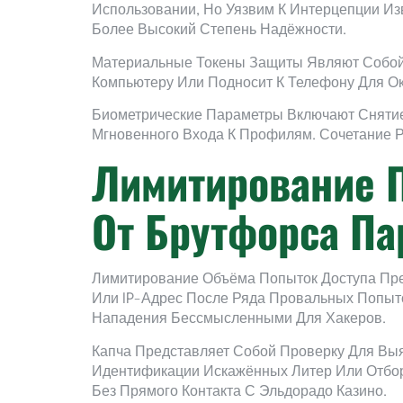
Использовании, Но Уязвим К Интерцепции И
Более Высокий Степень Надёжности.
Материальные Токены Защиты Являют Собой 
Компьютеру Или Подносит К Телефону Для О
Биометрические Параметры Включают Снятие
Мгновенного Входа К Профилям. Сочетание 
Лимитирование П
От Брутфорса Па
Лимитирование Объёма Попыток Доступа Пре
Или IP-Адрес После Ряда Провальных Попыто
Нападения Бессмысленными Для Хакеров.
Капча Представляет Собой Проверку Для Вы
Идентификации Искажённых Литер Или Отбор
Без Прямого Контакта С Эльдорадо Казино.