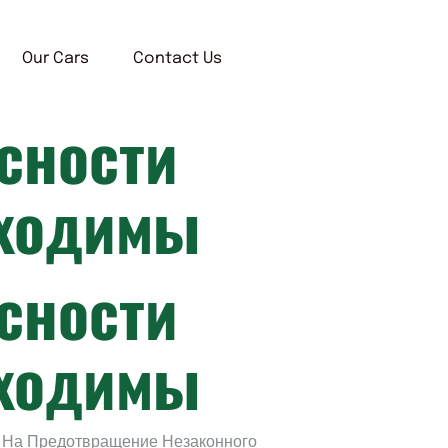
Our Cars
Contact Us
сности
бходимы
сности
бходимы
 На Предотвращение Незаконного