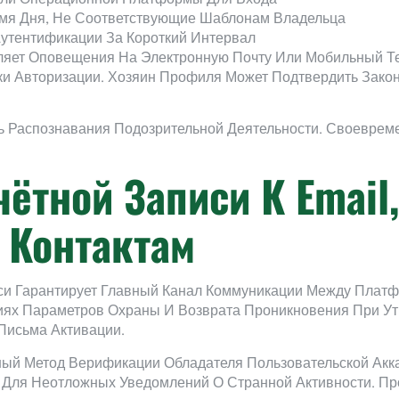
мя Дня, Не Соответствующие Шаблонам Владельца
тентификации За Короткий Интервал
ляет Оповещения На Электронную Почту Или Мобильный Т
и Авторизации. Хозяин Профиля Может Подтвердить Закон
ть Распознавания Подозрительной Деятельности. Своевре
ётной Записи К Email
 Контактам
си Гарантирует Главный Канал Коммуникации Между Платф
ях Параметров Охраны И Возврата Проникновения При Ут
Письма Активации.
ый Метод Верификации Обладателя Пользовательской Акк
 Для Неотложных Уведомлений О Странной Активности. П