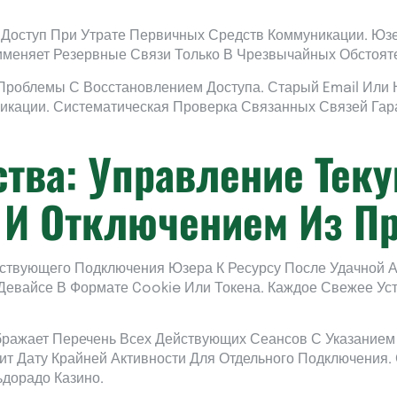
 Доступ При Утрате Первичных Средств Коммуникации. Юзе
меняет Резервные Связи Только В Чрезвычайных Обстояте
 Проблемы С Восстановлением Доступа. Старый Email Ил
ации. Систематическая Проверка Связанных Связей Гар
ства: Управление Тек
И Отключением Из П
ствующего Подключения Юзера К Ресурсу После Удачной 
евайсе В Формате Cookie Или Токена. Каждое Свежее Уст
ражает Перечень Всех Действующих Сеансов С Указанием
ит Дату Крайней Активности Для Отдельного Подключения.
дорадо Казино.