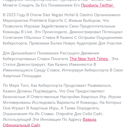
Можете Следить За Его Пониманием Его
Профиль Twitter
.
В 2023 Году В Отеле Das Vegas Hotel & Casino Организовало
Мероприятие Premiere Esports С Живым Выбором, Что
Позволило Игрокам Задействовать Свои Предпочтительные
Команды В Live. Это Происходило, Демонстрировал Потенциал
Сочетания Обычных Ставок В Казино С Острыми Ощущениями
Киберспорта, Привлекая Более Новую Аудиторию Для Участия.
Для Дальнейшего Понимания Растущего Движения
Киберспортивных Ставок Посетите
The New York Times
. Эта
Статья Демонстрирует, Как Казино Изменяются В
Изменяющуюся Среду Ставок, Интегрируя Киберспорта В Свои
Азартные Площадки.
По Мере Того, Как Киберспорта Продолжает Развиваться,
Казино Должны Подтвердить, Что Они Предоставляют
Безопасные И Ответственные Настройки Азартных Игр. Игроки
Мотивированы Исследовать Варианты И Команды, На Которых
Они Играют В Азартные Игры, А Также Определять
Ограничения На Их Ставки. Откройте Для Себя Сайт,
Использующий Эти Инновации По Адресу
Вавада
Официальный Сайт
.