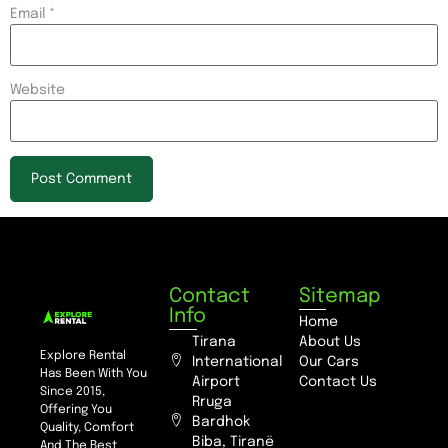
Email
*
Website
Contact
Sitemap
Info
Home
Tirana
About Us
Explore Rental
International
Our Cars
Has Been With You
Airport
Contact Us
Since 2015,
Rruga
Offering You
Bardhok
Quality, Comfort
Biba, Tiranë
And The Best