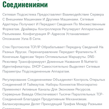
Соединениями
Сетевая Подсистема Предоставляет Взаимодействие Сервера
С Внешними Машинами И Другими Машинами. Сетевые
Адаптеры Получают И Передают Сведения По Множественным
Форматам. Драйверы Контроллеров Регулируют Аппаратными
Разъемами. Конфигурация IP-Адресов Устанавливает
Опознание Узла В Сети.
Стек Протоколов TCP/IP Обрабатывает Передачу Сведений На
Разных Ярусах. Перенаправление Передает Фрагменты К
Конечным Адресам Через Оптимальные Маршруты. DNS-
Резолвер Трансформирует Доменные Названия В Numeric
Идентификаторы. DHCP Самостоятельно Выделяет Сетевые
Параметры Подсоединенным Аппаратам.
Регулирование Соединениями Объединяет Контроль Открытых
Соединений И Таймаутов. Наборы Коннектов Многократно
Применяют Активные Каналы Для Экономии Ресурсов.
Серверные Вавада Обеспечивают Тысячи Параллельных TCP-
Соединений Благодаря Продуктивным Механизмам.
Балансировщики Делят Приходящий Трафик Между Разными