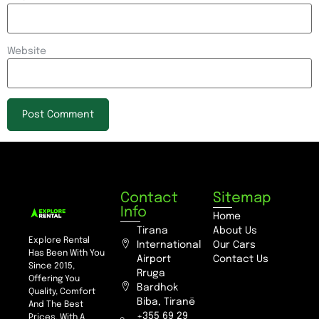
Website
Contact
Sitemap
Info
Home
Tirana
About Us
Explore Rental
International
Our Cars
Has Been With You
Airport
Contact Us
Since 2015,
Rruga
Offering You
Bardhok
Quality, Comfort
Biba, Tiranë
And The Best
+355 69 29
Prices, With A