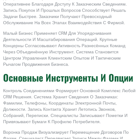
Оперативнее Благодаря Доступу К Заказческим Сведениям.
Запись Покупок И Прошлых Вопросов Способствует Решать
Задачи Быстрее. Заказчики Получают Превосходный
Обслуживание На Всех Этапах Взаимодействия С Фирмой.
Малый Бизнес Применяет CRM Для Упорядочивания
Деятельности И Масштабирования Операций. Крупные
Концерны Согласовывают Активность Разнесённых Команд
Через Объединённую Инструмент. Система Становится
Центром Управления Клиентским Опытом И Тактическим
Рычагом Продвижения Бизнеса.
Основные Инструменты И Опции
Контроль Соединениями Формирует Основной Комплекс Любой
CRM Решения. Система Хранит Сведения О Заказчиках:
Фамилии, Телефоны, Координаты Электронной Почты,
Должности. Запись Контакта Хранит Летопись Звонков,
Собраний, Переписки. Специалисты Записывают Пометки И
Привязывают Бумаги К Профилю Потребителя.
Воронка Продаж Визуализирует Перемещение Договоров По
Фазам. Специалист Передвигает Записи Между Фазами И