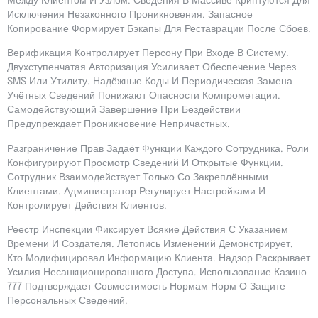
Между Клиентом И Узлом. Сведения В Массиве Криптуются Для
Исключения Незаконного Проникновения. Запасное
Копирование Формирует Бэкапы Для Реставрации После Сбоев.
Верификация Контролирует Персону При Входе В Систему.
Двухступенчатая Авторизация Усиливает Обеспечение Через
SMS Или Утилиту. Надёжные Коды И Периодическая Замена
Учётных Сведений Понижают Опасности Компрометации.
Самодействующий Завершение При Бездействии
Предупреждает Проникновение Непричастных.
Разграничение Прав Задаёт Функции Каждого Сотрудника. Роли
Конфигурируют Просмотр Сведений И Открытые Функции.
Сотрудник Взаимодействует Только Со Закреплёнными
Клиентами. Администратор Регулирует Настройками И
Контролирует Действия Клиентов.
Реестр Инспекции Фиксирует Всякие Действия С Указанием
Времени И Создателя. Летопись Изменений Демонстрирует,
Кто Модифицировал Информацию Клиента. Надзор Раскрывает
Усилия Несанкционированного Доступа. Использование Казино
777 Подтверждает Совместимость Нормам Норм О Защите
Персональных Сведений.