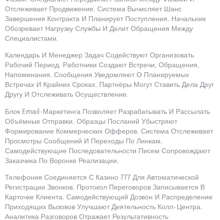
Отслеживает Продвижение. Система Вычисляет Шанс
Завершения Контракта И Планирует Поступления. Начальник
Обозревает Нагрузку Службы И Делит Обращения Между
Специалистами.
Календарь И Менеджер Задач Содействуют Организовать
Рабочий Период. Работники Создают Встречи, Обращения,
Напоминания. Сообщения Уведомляют О Планируемых
Встречах И Крайних Сроках. Партнёры Могут Ставить Дела Друг
Другу И Отслеживать Осуществление.
Блок Email-Маркетинга Позволяет Разрабатывать И Рассылать
Объёмные Отправки. Образцы Посланий Убыстряют
Формирование Коммерческих Офферов. Система Отслеживает
Просмотры Сообщений И Переходы По Линкам.
Самодействующие Последовательности Писем Сопровождают
Заказчика По Воронке Реализации.
Телефония Соединяется С Казино 777 Для Автоматической
Регистрации Звонков. Протокол Переговоров Записывается В
Карточке Клиента. Самодействующий Дозвон И Распределение
Приходящих Вызовов Улучшают Деятельность Колл-Центра.
Аналитика Разговоров Отражает Результативность