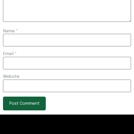
Name
*
Email
*
Website