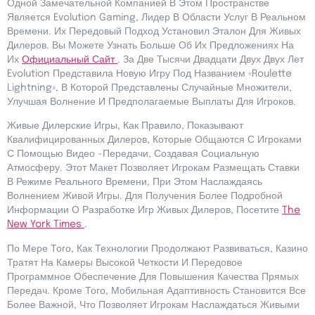
Одной Замечательной Компанией В Этом Пространстве
Является Evolution Gaming, Лидер В Области Услуг В Реальном
Времени. Их Передовый Подход Установил Эталон Для Живых
Дилеров. Вы Можете Узнать Больше Об Их Предложениях На
Их
Официальный Сайт
. За Две Тысячи Двадцати Двух Двух Лет
Evolution Представила Новую Игру Под Названием «Roulette
Lightning», В Которой Представлены Случайные Множители,
Улучшая Волнение И Предполагаемые Выплаты Для Игроков.
Живые Дилерские Игры, Как Правило, Показывают
Квалифицированных Дилеров, Которые Общаются С Игроками
С Помощью Видео -передачи, Создавая Социальную
Атмосферу. Этот Макет Позволяет Игрокам Размещать Ставки
В Режиме Реального Времени, При Этом Наслаждаясь
Волнением Живой Игры. Для Получения Более Подробной
Информации О Разработке Игр Живых Дилеров, Посетите
The
New York Times
.
По Мере Того, Как Технологии Продолжают Развиваться, Казино
Тратят На Камеры Высокой Четкости И Передовое
Программное Обеспечение Для Повышения Качества Прямых
Передач. Кроме Того, Мобильная Адаптивность Становится Все
Более Важной, Что Позволяет Игрокам Наслаждаться Живыми