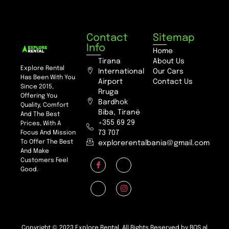
Contact
Sitemap
Info
Home
Tirana
About Us
Explore Rental
International
Our Cars
Has Been With You
Airport
Contact Us
Since 2015,
Rruga
Offering You
Bardhok
Quality, Comfort
Biba, Tiranë
And The Best
+355 69 29
Prices, With A
73 707
Focus And Mission
To Offer The Best
explorerentalbania@gmail.com
And Make
Customers Feel
Good.
Copyright © 2023 Explore Rental. All Rights Reserved by BOS.al