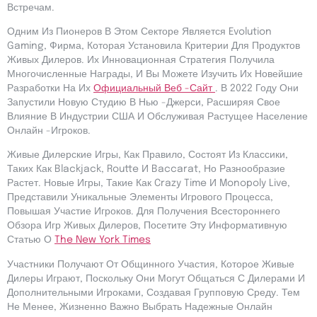
Встречам.
Одним Из Пионеров В Этом Секторе Является Evolution
Gaming, Фирма, Которая Установила Критерии Для Продуктов
Живых Дилеров. Их Инновационная Стратегия Получила
Многочисленные Награды, И Вы Можете Изучить Их Новейшие
Разработки На Их
Официальный Веб -сайт
. В 2022 Году Они
Запустили Новую Студию В Нью -Джерси, Расширяя Свое
Влияние В Индустрии США И Обслуживая Растущее Население
Онлайн -игроков.
Живые Дилерские Игры, Как Правило, Состоят Из Классики,
Таких Как Blackjack, Routte И Baccarat, Но Разнообразие
Растет. Новые Игры, Такие Как Crazy Time И Monopoly Live,
Представили Уникальные Элементы Игрового Процесса,
Повышая Участие Игроков. Для Получения Всестороннего
Обзора Игр Живых Дилеров, Посетите Эту Информативную
Статью О
The New York Times
Участники Получают От Общинного Участия, Которое Живые
Дилеры Играют, Поскольку Они Могут Общаться С Дилерами И
Дополнительными Игроками, Создавая Групповую Среду. Тем
Не Менее, Жизненно Важно Выбрать Надежные Онлайн