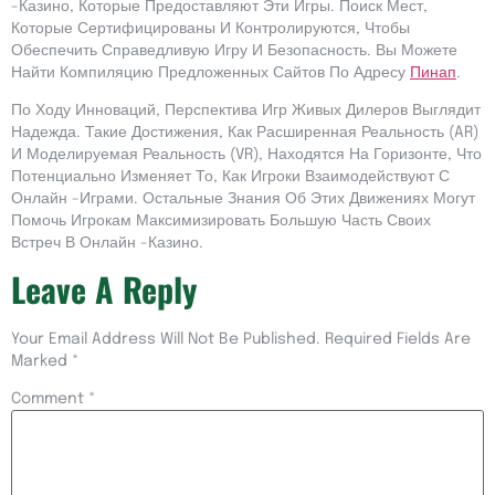
-казино, Которые Предоставляют Эти Игры. Поиск Мест,
Которые Сертифицированы И Контролируются, Чтобы
Обеспечить Справедливую Игру И Безопасность. Вы Можете
Найти Компиляцию Предложенных Сайтов По Адресу
Пинап
.
По Ходу Инноваций, Перспектива Игр Живых Дилеров Выглядит
Надежда. Такие Достижения, Как Расширенная Реальность (AR)
И Моделируемая Реальность (VR), Находятся На Горизонте, Что
Потенциально Изменяет То, Как Игроки Взаимодействуют С
Онлайн -играми. Остальные Знания Об Этих Движениях Могут
Помочь Игрокам Максимизировать Большую Часть Своих
Встреч В Онлайн -казино.
Leave A Reply
Your Email Address Will Not Be Published.
Required Fields Are
Marked
*
Comment
*