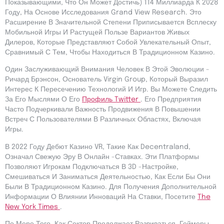
Показывающими, Что Он Может Достичь) 114 Миллиарда К 2028
Году, На Основе Исследования Grand View Research. Это
Расширение В Значительной Степени Приписывается Всплеску
Мобильной Игры И Растущей Пользе Вариантов Живых
Дилеров, Которые Представляют Собой Увлекательный Опыт,
Сравнимый С Тем, Чтобы Находиться В Традиционном Казино.
Один Заслуживающий Внимания Человек В Этой Эволюции -
Ричард Брэнсон, Основатель Virgin Group, Который Выразил
Интерес К Пересечению Технологий И Игр. Вы Можете Следить
За Его Мыслями О Его
Профиль Twitter
. Его Предприятия
Часто Подчеркивали Важность Продвижения В Повышении
Встреч С Пользователями В Различных Областях, Включая
Игры.
В 2022 Году Дебют Казино VR, Такие Как Decentraland,
Означал Свежую Эру В Онлайн -ставках. Эти Платформы
Позволяют Игрокам Подключаться В 3D -настройке,
Смешиваться И Заниматься Деятельностью, Как Если Бы Они
Были В Традиционном Казино. Для Получения Дополнительной
Информации О Влиянии Инноваций На Ставки, Посетите
The
New York Times
.