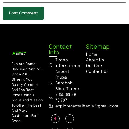
Contact
Sitemap
Info
Home
Tirana
About Us
Explore Rental
International
Our Cars
Has Been With You
Airport
Contact Us
Since 2015,
Rruga
Offering You
Bardhok
Quality, Comfort
Biba, Tiranë
And The Best
+355 69 29
Prices, With A
73 707
Focus And Mission
To Offer The Best
explorerentalbania@gmail.com
And Make
Customers Feel
Good.