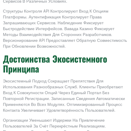
Сервисов В Различных Условиях.
Структуры Контроля API Контролируют Вход К Опциям
Платформы. Аутентификация Контролирует Права
Запрашивающих Сервисов. Наблюдение Фиксирует
Быстродействие Интерфейсов. Вавада Казино Фиксирует
Методы Взаимодействия Для Сторонних Разработчиков.
Версионирование API Предоставляет Обратную Совместимость
При Обновлении Возможностей.
Достоинства Экосистемного
Принципа
Экосистемный Подход Сокращает Препятствия Для
Использования Разнообразных Служб. Клиенты Приобретают
Вход К Совокупности Опций Через Единый Портал Без
Повторной Регистрации. Записанные Сведения Автоматически
Применяются Во Всех Модулях. Оптимизированный Процесс
Контакта Увеличивает Удовлетворённость Пользователей.
Организации Уменьшают Издержки На Привлечение
Пользователей За Счёт Перекрёстным Реализациям.