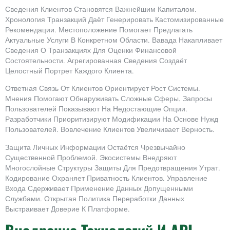
Сведения Клиентов Становятся Важнейшим Капиталом.
Хронология Транзакций Даёт Генерировать Кастомизированные
Рекомендации. Местоположение Помогает Предлагать
Актуальные Услуги В Конкретном Области. Вавада Накапливает
Сведения О Транзакциях Для Оценки Финансовой
Состоятельности. Агрегированная Сведения Создаёт
Целостный Портрет Каждого Клиента.
Ответная Связь От Клиентов Ориентирует Рост Системы.
Мнения Помогают Обнаруживать Сложные Сферы. Запросы
Пользователей Показывают На Недостающие Опции.
Разработчики Приоритизируют Модификации На Основе Нужд
Пользователей. Вовлечение Клиентов Увеличивает Верность.
Защита Личных Информации Остаётся Чрезвычайно
Существенной Проблемой. Экосистемы Внедряют
Многослойные Структуры Защиты Для Предотвращения Утрат.
Кодирование Охраняет Приватность Клиентов. Управление
Входа Сдерживает Применение Данных Допущенными
Службами. Открытая Политика Переработки Данных
Выстраивает Доверие К Платформе.