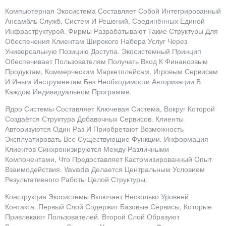
Компьютерная Экосистема Составляет Собой Интегрированный
Ансамбль Служб, Систем И Решений, Соединённых Единой
Инфраструктурой. Фирмы Разрабатывают Такие Структуры Для
Обеспечения Клиентам Широкого Набора Услуг Через
Универсальную Позицию Доступа. Экосистемный Принцип
Обеспечивает Пользователям Получать Вход К Финансовым
Продуктам, Коммерческим Маркетплейсам, Игровым Сервисам
И Иным Инструментам Без Необходимости Авторизации В
Каждом Индивидуальном Программе.
Ядро Системы Составляет Ключевая Система, Вокруг Которой
Создаётся Структура Добавочных Сервисов. Клиенты
Авторизуются Один Раз И Приобретают Возможность
Эксплуатировать Все Существующие Функции. Информация
Клиентов Синхронизируются Между Различными
Компонентами, Что Предоставляет Кастомизированный Опыт
Взаимодействия. Vavada Делается Центральным Условием
Результативного Работы Целой Структуры.
Конструкция Экосистемы Включает Несколько Уровней
Контакта. Первый Слой Содержит Базовые Сервисы, Которые
Привлекают Пользователей. Второй Слой Образуют