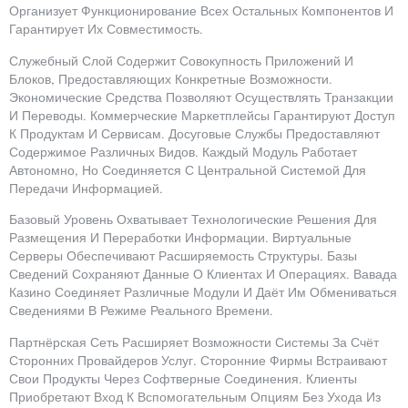
Организует Функционирование Всех Остальных Компонентов И
Гарантирует Их Совместимость.
Служебный Слой Содержит Совокупность Приложений И
Блоков, Предоставляющих Конкретные Возможности.
Экономические Средства Позволяют Осуществлять Транзакции
И Переводы. Коммерческие Маркетплейсы Гарантируют Доступ
К Продуктам И Сервисам. Досуговые Службы Предоставляют
Содержимое Различных Видов. Каждый Модуль Работает
Автономно, Но Соединяется С Центральной Системой Для
Передачи Информацией.
Базовый Уровень Охватывает Технологические Решения Для
Размещения И Переработки Информации. Виртуальные
Серверы Обеспечивают Расширяемость Структуры. Базы
Сведений Сохраняют Данные О Клиентах И Операциях. Вавада
Казино Соединяет Различные Модули И Даёт Им Обмениваться
Сведениями В Режиме Реального Времени.
Партнёрская Сеть Расширяет Возможности Системы За Счёт
Сторонних Провайдеров Услуг. Сторонние Фирмы Встраивают
Свои Продукты Через Софтверные Соединения. Клиенты
Приобретают Вход К Вспомогательным Опциям Без Ухода Из