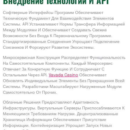
Внедрение Технологий И API
Софтверные Интерфейсы Программ Обеспечивают
Техническую Фундамент Для Взаимодействия Элементов
Системы. API Устанавливают Нормы Трансфера Информацией
Между Модулями И Обеспечивают Создавать Свежие
Возможности Без Входа К Первоначальному Программе.
Стандартизированные Соединения Упрощают Подключение
Союзников И Форсируют Развитие Экосистемы.
Микросервисная Конструкция Распределяет Функциональность
На Самостоятельные Компоненты. Каждый Микросервис
Отвечает За Конкретную Функцию И Сотрудничает С
Остальными Через API.
Vavada Casino
Обеспечивает
Обновлять Индивидуальные Элементы Без Прекращения Всей
Системы. Разработчики Масштабируют Нагруженные Модули
Самостоятельно От Прочих.
Облачные Решения Предоставляют Адаптивность
Инфраструктуры. Виртуальные Серверы Приспосабливаются К
Меняющимся Требованиям Нагрузки. Децентрализованные
Хранилища Информации Обеспечивают Присутствие
Информации. Контейнеризация Упрощает Запуск Новых