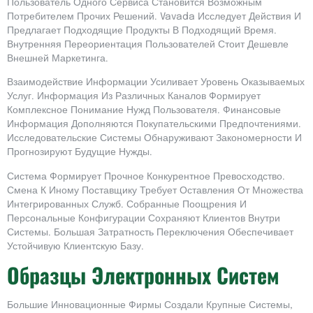
Пользователь Одного Сервиса Становится Возможным
Потребителем Прочих Решений. Vavada Исследует Действия И
Предлагает Подходящие Продукты В Подходящий Время.
Внутренняя Переориентация Пользователей Стоит Дешевле
Внешней Маркетинга.
Взаимодействие Информации Усиливает Уровень Оказываемых
Услуг. Информация Из Различных Каналов Формирует
Комплексное Понимание Нужд Пользователя. Финансовые
Информация Дополняются Покупательскими Предпочтениями.
Исследовательские Системы Обнаруживают Закономерности И
Прогнозируют Будущие Нужды.
Система Формирует Прочное Конкурентное Превосходство.
Смена К Иному Поставщику Требует Оставления От Множества
Интегрированных Служб. Собранные Поощрения И
Персональные Конфигурации Сохраняют Клиентов Внутри
Системы. Большая Затратность Переключения Обеспечивает
Устойчивую Клиентскую Базу.
Образцы Электронных Систем
Большие Инновационные Фирмы Создали Крупные Системы,