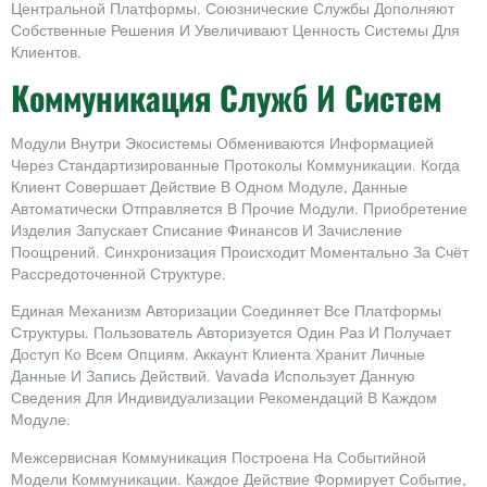
Центральной Платформы. Союзнические Службы Дополняют
Собственные Решения И Увеличивают Ценность Системы Для
Клиентов.
Коммуникация Служб И Систем
Модули Внутри Экосистемы Обмениваются Информацией
Через Стандартизированные Протоколы Коммуникации. Когда
Клиент Совершает Действие В Одном Модуле, Данные
Автоматически Отправляется В Прочие Модули. Приобретение
Изделия Запускает Списание Финансов И Зачисление
Поощрений. Синхронизация Происходит Моментально За Счёт
Рассредоточенной Структуре.
Единая Механизм Авторизации Соединяет Все Платформы
Структуры. Пользователь Авторизуется Один Раз И Получает
Доступ Ко Всем Опциям. Аккаунт Клиента Хранит Личные
Данные И Запись Действий. Vavada Использует Данную
Сведения Для Индивидуализации Рекомендаций В Каждом
Модуле.
Межсервисная Коммуникация Построена На Событийной
Модели Коммуникации. Каждое Действие Формирует Событие,