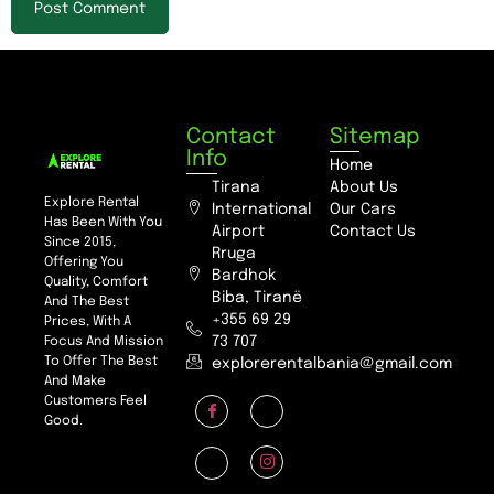
Contact
Sitemap
Info
Home
Tirana
About Us
Explore Rental
International
Our Cars
Has Been With You
Airport
Contact Us
Since 2015,
Rruga
Offering You
Bardhok
Quality, Comfort
Biba, Tiranë
And The Best
+355 69 29
Prices, With A
73 707
Focus And Mission
To Offer The Best
explorerentalbania@gmail.com
And Make
Customers Feel
Good.