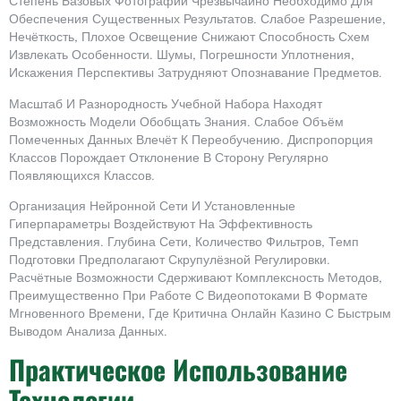
Степень Базовых Фотографий Чрезвычайно Необходимо Для
Обеспечения Существенных Результатов. Слабое Разрешение,
Нечёткость, Плохое Освещение Снижают Способность Схем
Извлекать Особенности. Шумы, Погрешности Уплотнения,
Искажения Перспективы Затрудняют Опознавание Предметов.
Масштаб И Разнородность Учебной Набора Находят
Возможность Модели Обобщать Знания. Слабое Объём
Помеченных Данных Влечёт К Переобучению. Диспропорция
Классов Порождает Отклонение В Сторону Регулярно
Появляющихся Классов.
Организация Нейронной Сети И Установленные
Гиперпараметры Воздействуют На Эффективность
Представления. Глубина Сети, Количество Фильтров, Темп
Подготовки Предполагают Скрупулёзной Регулировки.
Расчётные Возможности Сдерживают Комплексность Методов,
Преимущественно При Работе С Видеопотоками В Формате
Мгновенного Времени, Где Критична Онлайн Казино С Быстрым
Выводом Анализа Данных.
Практическое Использование
Технологии