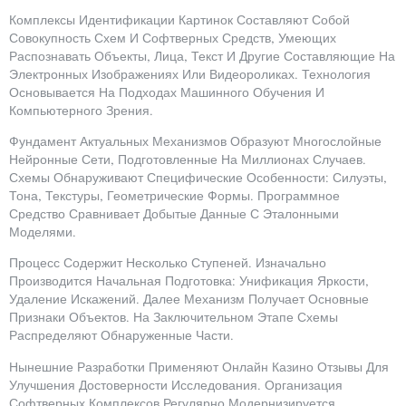
Комплексы Идентификации Картинок Составляют Собой
Совокупность Схем И Софтверных Средств, Умеющих
Распознавать Объекты, Лица, Текст И Другие Составляющие На
Электронных Изображениях Или Видеороликах. Технология
Основывается На Подходах Машинного Обучения И
Компьютерного Зрения.
Фундамент Актуальных Механизмов Образуют Многослойные
Нейронные Сети, Подготовленные На Миллионах Случаев.
Схемы Обнаруживают Специфические Особенности: Силуэты,
Тона, Текстуры, Геометрические Формы. Программное
Средство Сравнивает Добытые Данные С Эталонными
Моделями.
Процесс Содержит Несколько Ступеней. Изначально
Производится Начальная Подготовка: Унификация Яркости,
Удаление Искажений. Далее Механизм Получает Основные
Признаки Объектов. На Заключительном Этапе Схемы
Распределяют Обнаруженные Части.
Нынешние Разработки Применяют Онлайн Казино Отзывы Для
Улучшения Достоверности Исследования. Организация
Софтверных Комплексов Регулярно Модернизируется,