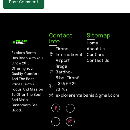
Contact
Sitemap
Info
Home
Tirana
About Us
Explore Rental
International
Our Cars
Has Been With You
Airport
Contact Us
Since 2015,
Rruga
Offering You
Bardhok
Quality, Comfort
Biba, Tiranë
And The Best
+355 69 29
Prices, With A
73 707
Focus And Mission
To Offer The Best
explorerentalbania@gmail.com
And Make
Customers Feel
Good.