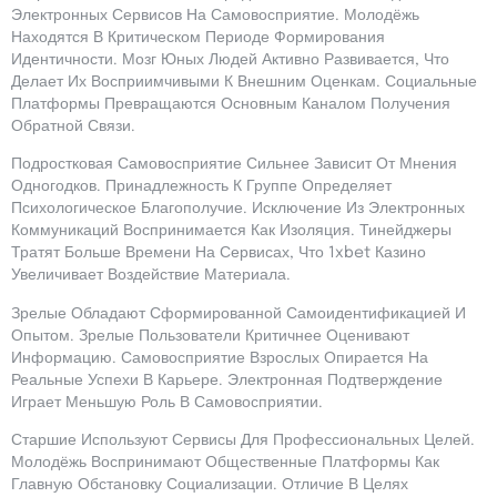
Электронных Сервисов На Самовосприятие. Молодёжь
Находятся В Критическом Периоде Формирования
Идентичности. Мозг Юных Людей Активно Развивается, Что
Делает Их Восприимчивыми К Внешним Оценкам. Социальные
Платформы Превращаются Основным Каналом Получения
Обратной Связи.
Подростковая Самовосприятие Сильнее Зависит От Мнения
Одногодков. Принадлежность К Группе Определяет
Психологическое Благополучие. Исключение Из Электронных
Коммуникаций Воспринимается Как Изоляция. Тинейджеры
Тратят Больше Времени На Сервисах, Что 1xbet Казино
Увеличивает Воздействие Материала.
Зрелые Обладают Сформированной Самоидентификацией И
Опытом. Зрелые Пользователи Критичнее Оценивают
Информацию. Самовосприятие Взрослых Опирается На
Реальные Успехи В Карьере. Электронная Подтверждение
Играет Меньшую Роль В Самовосприятии.
Старшие Используют Сервисы Для Профессиональных Целей.
Молодёжь Воспринимают Общественные Платформы Как
Главную Обстановку Социализации. Отличие В Целях