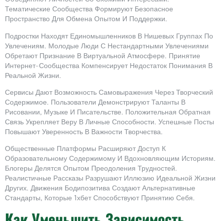
Тематические Сообщества Формируют Безопасное
Пространство Для Обмена Опытом И Поддержки.
Подростки Находят Единомышленников В Нишевых Группах По
Увлечениям. Молодые Люди С Нестандартными Увлечениями
Обретают Признание В Виртуальной Атмосфере. Принятие
Интернет-Сообщества Компенсирует Недостаток Понимания В
Реальной Жизни.
Сервисы Дают Возможность Самовыражения Через Творческий
Содержимое. Пользователи Демонстрируют Таланты В
Рисовании, Музыке И Писательстве. Положительная Обратная
Связь Укрепляет Веру В Личные Способности. Успешные Посты
Повышают Уверенность В Важности Творчества.
Общественные Платформы Расширяют Доступ К
Образовательному Содержимому И Вдохновляющим Историям.
Блогеры Делятся Опытом Преодоления Трудностей.
Реалистичные Рассказы Разрушают Иллюзию Идеальной Жизни
Других. Движения Бодипозитива Создают Альтернативные
Стандарты, Которые 1хбет Способствуют Принятию Себя.
Как Уменьшить Зависимость