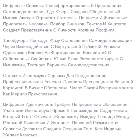
Цифровые Сервисы Трансформировались В Пространство
Самопредставления, Где Юзеры Создают Общественный
Имидж. Аккаунт Отражает Интересы, Ценности И Жизненные
Приоритеты Человека. Подбор Снимков, Текстов И Хештегов
Создаёт Представление О Личности Хозяина Профиля.
Тинейджеры Проходят Фазу Становления Самоидентификации
Через Взаимодействие С Виртуальной Публикой. Реакции
Одногодков Влияют На Формирование Восприятий О
Собственных Свойствах. Юные Люди Экспериментируют С
Имиджами, Тестируя Варианты Самопредставления.
Старшие Используют Сервисы Для Представления
Профессиональных Успехов. Профиль Превращается Визитной
Карточкой В Бизнес Обстановке. Число Связей Воспринимается
Как Мерило Преуспевания.
Цифровая Идентичность Требует Непрерывного Обновления.
Участники Инвестируют Время В Производство Содержимого,
Который 1xbet Отвечает Желаемому Имиджу. Граница Между
Реальной Личностью И Интернет-Персоной Размывается.
Сервисы Делаются Орудием Создания Того, Кем Индивид
Желает Казаться.