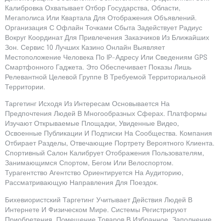
Калибровка Охватывает Отбор Государства, Области,
Мегаполиса Или Квартала Для Отображения Объявлений.
Организация С Офлайн Точками Сбыта Задействует Радиус
Вокруг Координат Для Привлечения Заказчиков Из Ближайших
Зон. Сервис 10 Лучших Казино Онлайн Выявляет
Местоположение Человека По IP-Адресу Или Сведениям GPS
Смартфонного Гаджета. Это Обеспечивает Показы Лишь
Релевантной Целевой Группе В Требуемой Территориальной
Территории.
Таргетинг Исходя Из Интересам Основывается На
Предпочтения Людей В Многообразных Сферах. Платформы
Изучают Открываемые Площадки, Увиденные Видео,
Освоенные Публикации И Подписки На Сообщества. Компания
Отбирает Разделы, Отвечающие Портрету Вероятного Клиента.
Спортивный Салон Калибрует Отображения Пользователям,
Занимающимся Спортом, Бегом Или Велоспортом.
Турагентство Агентство Ориентируется На Аудиторию,
Рассматривающую Направления Для Поездок.
Бихевиористский Таргетинг Учитывает Действия Людей В
Интернете И Физическом Мире. Системы Регистрируют
Приобретения, Помещение Товаров В Избранное, Заполнение