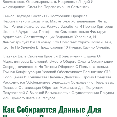
Возможность Отфильтровывать Нецелевых Людей И
Фокусировать Силы На Перспективных Сегментах.
Смысл Подхода Состоит В Построении Профиля
Перспективного Заказчика. Маркетолог Устанавливает Лета,
Пол, Регион Жительства, Размер Заработка И Прочие Критерии
Целевой Аудитории. Платформа Самостоятельно Фильтрует
Аудиторию, Соответствующих Заданным Условиям, И
Демонстрирует Им Рекламу. Это Помогает Убрать Показы Тем,
Кто Не Не Увлечён В Предложении 10 Лучших Казино Онлайн.
Главная Цель Системы Кроется В Увеличении Отдачи От
Маркетинговых Вложений. Вместо Общего Охвата Организации
Сосредотачиваются На Точном Общении С Пользователями.
Точная Конфигурация Условий Обеспечивает Повышение CTR
Сообщений И Количества Целевых Действий. Промо Средства
Расходуются Эффективнее Благодаря Сокращению Нецелевых
Показов. Организация Обретает Механизм Для Получения
Покупателей С Высокой Возможностью Осуществления Покупки
Или Нужного Шага На Ресурсе.
Как Собираются Данные Для