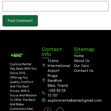
Contact
Sitemap
Info
Home
Tirana
About Us
Explore Rental
International
Our Cars
Has Been With You
Airport
Contact Us
Since 2015,
Rruga
Offering You
Bardhok
Quality, Comfort
Biba, Tiranë
And The Best
+355 69 29
Prices, With A
73 707
Focus And Mission
To Offer The Best
explorerentalbania@gmail.com
And Make
Customers Feel