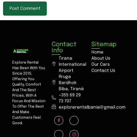
Contact
Sitemap
Info
Home
Tirana
About Us
Explore Rental
International
Our Cars
Has Been With You
Airport
Contact Us
Since 2015,
Rruga
Offering You
Bardhok
Quality, Comfort
Biba, Tiranë
And The Best
+355 69 29
Prices, With A
73 707
Focus And Mission
To Offer The Best
explorerentalbania@gmail.com
And Make
Customers Feel
Good.