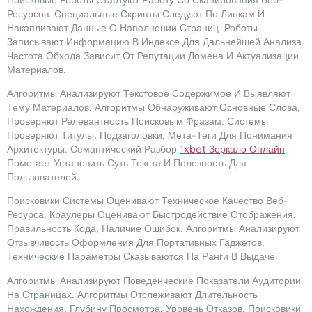
Поисковые Роботы Стартуют Работу Со Сканирования Веб-
Ресурсов. Специальные Скрипты Следуют По Линкам И
Накапливают Данные О Наполнении Страниц. Роботы
Записывают Информацию В Индексе Для Дальнейшей Анализа.
Частота Обхода Зависит От Репутации Домена И Актуализации
Материалов.
Алгоритмы Анализируют Текстовое Содержимое И Выявляют
Тему Материалов. Алгоритмы Обнаруживают Основные Слова,
Проверяют Релевантность Поисковым Фразам. Системы
Проверяют Титулы, Подзаголовки, Мета-Теги Для Понимания
Архитектуры. Семантический Разбор
1xbet Зеркало Онлайн
Помогает Установить Суть Текста И Полезность Для
Пользователей.
Поисковики Системы Оценивают Техническое Качество Веб-
Ресурса. Краулеры Оценивают Быстродействие Отображения,
Правильность Кода, Наличие Ошибок. Алгоритмы Анализируют
Отзывчивость Оформления Для Портативных Гаджетов.
Технические Параметры Сказываются На Ранги В Выдаче.
Алгоритмы Анализируют Поведенческие Показатели Аудитории
На Страницах. Алгоритмы Отслеживают Длительность
Нахождения, Глубину Просмотра, Уровень Отказов. Поисковики