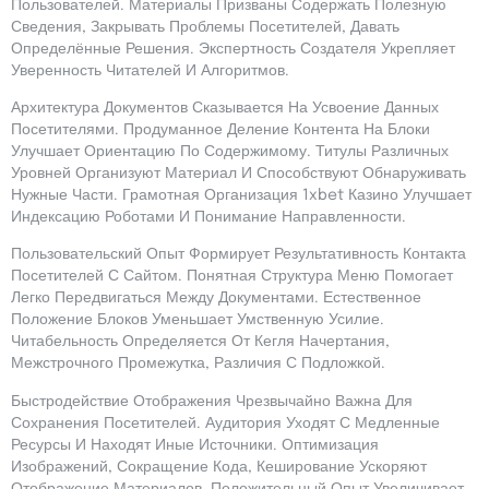
Пользователей. Материалы Призваны Содержать Полезную
Сведения, Закрывать Проблемы Посетителей, Давать
Определённые Решения. Экспертность Создателя Укрепляет
Уверенность Читателей И Алгоритмов.
Архитектура Документов Сказывается На Усвоение Данных
Посетителями. Продуманное Деление Контента На Блоки
Улучшает Ориентацию По Содержимому. Титулы Различных
Уровней Организуют Материал И Способствуют Обнаруживать
Нужные Части. Грамотная Организация 1xbet Казино Улучшает
Индексацию Роботами И Понимание Направленности.
Пользовательский Опыт Формирует Результативность Контакта
Посетителей С Сайтом. Понятная Структура Меню Помогает
Легко Передвигаться Между Документами. Естественное
Положение Блоков Уменьшает Умственную Усилие.
Читабельность Определяется От Кегля Начертания,
Межстрочного Промежутка, Различия С Подложкой.
Быстродействие Отображения Чрезвычайно Важна Для
Сохранения Посетителей. Аудитория Уходят С Медленные
Ресурсы И Находят Иные Источники. Оптимизация
Изображений, Сокращение Кода, Кеширование Ускоряют
Отображение Материалов. Положительный Опыт Увеличивает