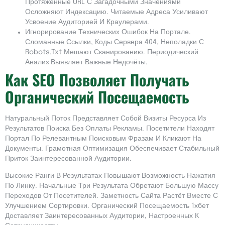
Протяжённые URL С Загадочными Значениями
Осложняют Индексацию. Читаемые Адреса Усиливают
Усвоение Аудиторией И Краулерами.
Игнорирование Технических Ошибок На Портале.
Сломанные Ссылки, Коды Сервера 404, Неполадки С
Robots.txt Мешают Сканированию. Периодический
Анализ Выявляет Важные Недочёты.
Как SEO Позволяет Получать
Органический Посещаемость
Натуральный Поток Представляет Собой Визиты Ресурса Из
Результатов Поиска Без Оплаты Рекламы. Посетители Находят
Портал По Релевантным Поисковым Фразам И Кликают На
Документы. Грамотная Оптимизация Обеспечивает Стабильный
Приток Заинтересованной Аудитории.
Высокие Ранги В Результатах Повышают Возможность Нажатия
По Линку. Начальные Три Результата Обретают Большую Массу
Переходов От Посетителей. Заметность Сайта Растёт Вместе С
Улучшением Сортировки. Органический Посещаемость 1хбет
Доставляет Заинтересованных Аудитории, Настроенных К