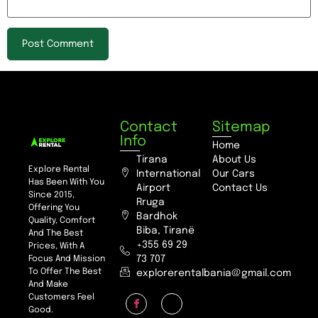
Contact
Sitemap
Info
Home
Tirana
About Us
Explore Rental
International
Our Cars
Has Been With You
Airport
Contact Us
Since 2015,
Rruga
Offering You
Bardhok
Quality, Comfort
Biba, Tiranë
And The Best
+355 69 29
Prices, With A
73 707
Focus And Mission
To Offer The Best
explorerentalbania@gmail.com
And Make
Customers Feel
Good.