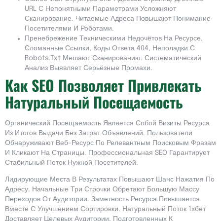
URL С Непонятными Параметрами Усложняют
Сканирование. Читаемые Адреса Повышают Понимание
Посетителями И Роботами.
Пренебрежение Техническими Недочётов На Ресурсе.
Сломанные Ссылки, Коды Ответа 404, Неполадки С
Robots.txt Мешают Сканированию. Систематический
Анализ Выявляет Серьёзные Промахи.
Как SEO Позволяет Привлекать
Натуральный Посещаемость
Органический Посещаемость Является Собой Визиты Ресурса
Из Итогов Выдачи Без Затрат Объявлений. Пользователи
Обнаруживают Веб-Ресурс По Релевантным Поисковым Фразам
И Кликают На Страницы. Профессиональная SEO Гарантирует
Стабильный Поток Нужной Посетителей.
Лидирующие Места В Результатах Повышают Шанс Нажатия По
Адресу. Начальные Три Строчки Обретают Большую Массу
Переходов От Аудитории. Заметность Ресурса Повышается
Вместе С Улучшением Сортировки. Натуральный Поток 1хбет
Доставляет Целевых Аудитории, Подготовленных К