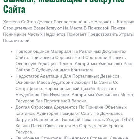
Сайта
Хозяева Сайтов Делают Распространённые Недочёты, Которые
Отрицательно Воздействуют На Места В Поисковой Поиске.
Понимание Частых Недочётов Помогает Предотвратить Утраты
Посетителей.
Повторяющийся Материал На Различных Документах
Сайта. Поисковики Сервисы Не В Состоянии Выявить
Основную Редакцию Текста. Алгоритмы Уменьшают Ранг
Сайтов С Дублирующимся Контентом.
Недостаток Адаптации Для Портативных Девайсов.
Основная Масса Аудитории Заходят На Сайты Со
Смартфонов. Нереспонсивный Дизайн Вызывает
Неудобства При Изучении. Алгоритмы Уменьшают Места
Ресурсов Без Портативной Версии.
Долгая Отрисовка Документов По Причине Объёмных
Картинок. Аудитория Покидают Сайт, Не Дожидаясь
Загрузки Наполнения. Большой Показатель Уходов 1xbet
Казино Плохо Сказывается На Определение Уровня
Ресурса.
Ошибочная Структура URL-Адресов Страниц. Длинные