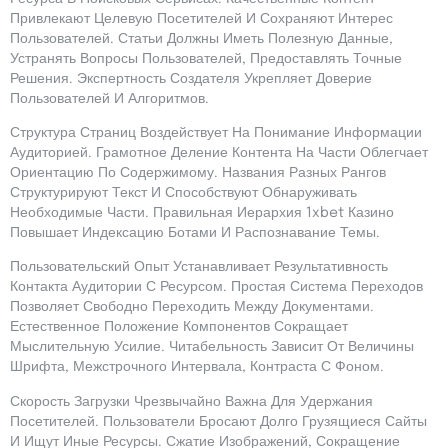
Привлекают Целевую Посетителей И Сохраняют Интерес
Пользователей. Статьи Должны Иметь Полезную Данные,
Устранять Вопросы Пользователей, Предоставлять Точные
Решения. Экспертность Создателя Укрепляет Доверие
Пользователей И Алгоритмов.
Структура Страниц Воздействует На Понимание Информации
Аудиторией. Грамотное Деление Контента На Части Облегчает
Ориентацию По Содержимому. Названия Разных Рангов
Структурируют Текст И Способствуют Обнаруживать
Необходимые Части. Правильная Иерархия 1xbet Казино
Повышает Индексацию Ботами И Распознавание Темы.
Пользовательский Опыт Устанавливает Результативность
Контакта Аудитории С Ресурсом. Простая Система Переходов
Позволяет Свободно Переходить Между Документами.
Естественное Положение Компонентов Сокращает
Мыслительную Усилие. Читабельность Зависит От Величины
Шрифта, Межстрочного Интервала, Контраста С Фоном.
Скорость Загрузки Чрезвычайно Важна Для Удержания
Посетителей. Пользователи Бросают Долго Грузящиеся Сайты
И Ищут Иные Ресурсы. Сжатие Изображений, Сокращение