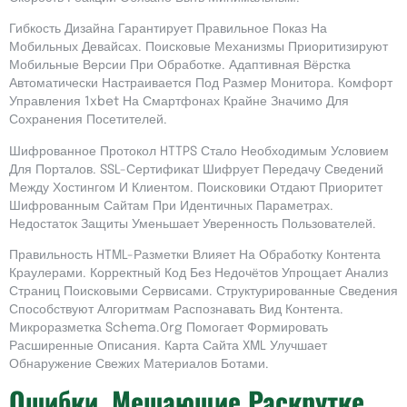
Гибкость Дизайна Гарантирует Правильное Показ На
Мобильных Девайсах. Поисковые Механизмы Приоритизируют
Мобильные Версии При Обработке. Адаптивная Вёрстка
Автоматически Настраивается Под Размер Монитора. Комфорт
Управления 1xbet На Смартфонах Крайне Значимо Для
Сохранения Посетителей.
Шифрованное Протокол HTTPS Стало Необходимым Условием
Для Порталов. SSL-Сертификат Шифрует Передачу Сведений
Между Хостингом И Клиентом. Поисковики Отдают Приоритет
Шифрованным Сайтам При Идентичных Параметрах.
Недостаток Защиты Уменьшает Уверенность Пользователей.
Правильность HTML-Разметки Влияет На Обработку Контента
Краулерами. Корректный Код Без Недочётов Упрощает Анализ
Страниц Поисковыми Сервисами. Структурированные Сведения
Способствуют Алгоритмам Распознавать Вид Контента.
Микроразметка Schema.org Помогает Формировать
Расширенные Описания. Карта Сайта XML Улучшает
Обнаружение Свежих Материалов Ботами.
Ошибки, Мешающие Раскрутке