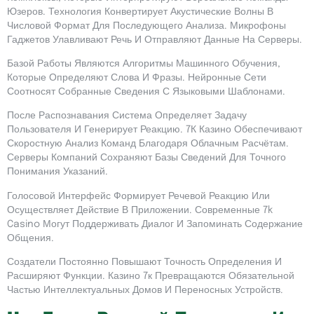
Юзеров. Технология Конвертирует Акустические Волны В
Числовой Формат Для Последующего Анализа. Микрофоны
Гаджетов Улавливают Речь И Отправляют Данные На Серверы.
Базой Работы Являются Алгоритмы Машинного Обучения,
Которые Определяют Слова И Фразы. Нейронные Сети
Соотносят Собранные Сведения С Языковыми Шаблонами.
После Распознавания Система Определяет Задачу
Пользователя И Генерирует Реакцию. 7К Казино Обеспечивают
Скоростную Анализ Команд Благодаря Облачным Расчётам.
Серверы Компаний Сохраняют Базы Сведений Для Точного
Понимания Указаний.
Голосовой Интерфейс Формирует Речевой Реакцию Или
Осуществляет Действие В Приложении. Современные 7k
Casino Могут Поддерживать Диалог И Запоминать Содержание
Общения.
Создатели Постоянно Повышают Точность Определения И
Расширяют Функции. Казино 7к Превращаются Обязательной
Частью Интеллектуальных Домов И Переносных Устройств.