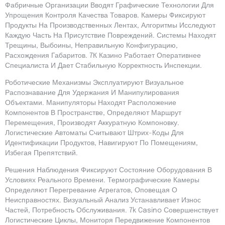
Фабричные Организации Вводят Графические Технологии Для
Упрощения Контроля Качества Товаров. Камеры Фиксируют
Продукты На Производственных Лентах, Алгоритмы Исследуют
Каждую Часть На Присутствие Повреждений. Системы Находят
Трещины, Выбоины, Неправильную Конфигурацию,
Расхождения Габаритов. 7К Казино Работает Оперативнее
Специалиста И Дает Стабильную Корректность Инспекции.
Роботические Механизмы Эксплуатируют Визуальное
Распознавание Для Удержания И Манипулирования
Объектами. Манипуляторы Находят Расположение
Компонентов В Пространстве, Определяют Маршрут
Перемещения, Производят Аккуратную Компоновку.
Логистические Автоматы Считывают Штрих-Коды Для
Идентификации Продуктов, Навигируют По Помещениям,
Избегая Препятствий.
Решения Наблюдения Фиксируют Состояние Оборудования В
Условиях Реального Времени. Термографические Камеры
Определяют Перегревание Агрегатов, Оповещая О
Неисправностях. Визуальный Анализ Устанавливает Износ
Частей, Потребность Обслуживания. 7k Casino Совершенствует
Логистические Циклы, Мониторя Передвижение Компонентов