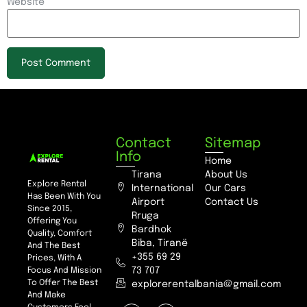
Website
Contact
Sitemap
Info
Home
Tirana
About Us
Explore Rental
International
Our Cars
Has Been With You
Airport
Contact Us
Since 2015,
Rruga
Offering You
Bardhok
Quality, Comfort
Biba, Tiranë
And The Best
+355 69 29
Prices, With A
73 707
Focus And Mission
To Offer The Best
explorerentalbania@gmail.com
And Make