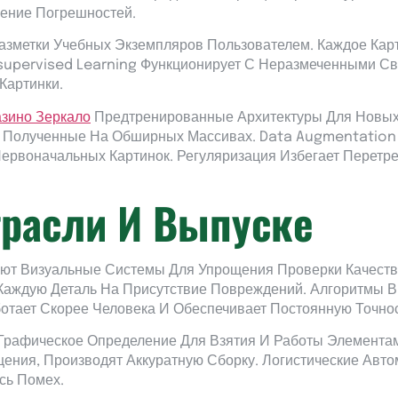
ение Погрешностей.
азметки Учебных Экземпляров Пользователем. Каждое Кар
upervised Learning Функционирует С Неразмеченными С
Картинки.
азино Зеркало
Предтренированные Архитектуры Для Новых
, Полученные На Обширных Массивах. Data Augmentation
ервоначальных Картинок. Регуляризация Избегает Перетр
трасли И Выпуске
ют Визуальные Системы Для Упрощения Проверки Качества
Каждую Деталь На Присутствие Повреждений. Алгоритмы 
ботает Скорее Человека И Обеспечивает Постоянную Точно
рафическое Определение Для Взятия И Работы Элементам
ения, Производят Аккуратную Сборку. Логистические Ав
сь Помех.