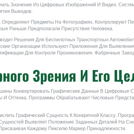
чать Значение Из Цифровых Изображений И Видео. Систе
ятия Выводов.
 Определяют Предметы На Фотографиях, Контролируют Пе
рые Раньше Предполагали Присутствия Человека.
одит Решения Для Беспилотных Транспортных Автомобиле
ческие Организации Используют Приложения Для Выявлени
тификации Для Контроля Проникновения. Фабричные Завод
ного Зрения И Его Це
шины Конвертировать Графические Данные В Цифровые Ст
ты И Оттенка. Программы Обрабатывают Числовые Предст
слить Графический Сущность К Конкретной Классу. Програ
 Сущностей Выявляет Положение Заданных Деталей На Сни
 Присваивая Каждому Пикселю Маркер Принадлежности.