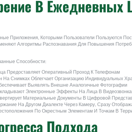
рение В Ежедневных
ые Приложения, Которыми Пользователи Пользуются Пос
няют Алгоритмы Распознавания Для Повышения Потребите
занные Способности:
ьца Предоставляет Оперативный Проход К Телефонам
н На Снимках Облегчает Организацию Индивидуальных Хр
беспечивает Выявлять Внешне Аналогичные Фотографии
акладывают Электронные Эффекты На Лица В Видеозвонка
вертирует Материальные Документы В Цифровой Предста
жание На Другом Диалекте Через Камеру, Сразу Отображ
стоположения По Окрестным Элементам И Точкам В Терри
огресса Подхода