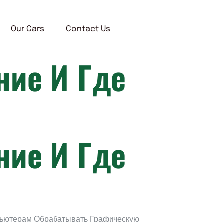
Our Cars
Contact Us
ние И Где
ние И Где
мпьютерам Обрабатывать Графическую