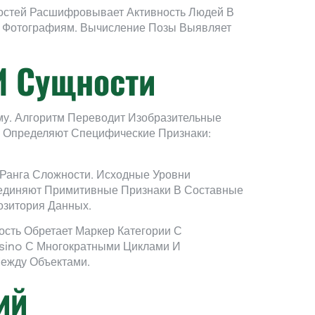
остей Расшифровывает Активность Людей В
м Фотографиям. Вычисление Позы Выявляет
И Сущности
у. Алгоритм Переводит Изобразительные
ы Определяют Специфические Признаки:
 Ранга Сложности. Исходные Уровни
ъединяют Примитивные Признаки В Составные
озитория Данных.
сть Обретает Маркер Категории С
asino С Многократными Циклами И
ежду Объектами.
ий