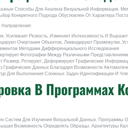
азные Способы Для Анализа Визуальной Информации. Ме
бор Конкретного Подхода Обусловлен От Характера Поста
 Направления:
я, Усиливает Резкость, Изменяет Интенсивность И Выразит
ируют Очертания Объектов, Ликвидируют Промежутки, Ус
лементов Методами Дифференциального Исследования
ертирует Фотографии Между Различными Представлениям
т Размер, Ротируют, Деформируют Графические Информа
 Графических Данных Благодаря Возможности Автоматичес
тур Для Выполнения Сложных Задач Идентификации И Чле
ровка В Программах К
х Систем Для Изучения Визуальной Данных. Программы 
ышая Возможность Определять Образцы. Архитектуры Кал