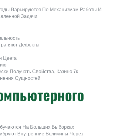
тоды Варьируются По Механизмам Работы И
вленной Задачи.
ельность
траняют Дефекты
и Цвета
цию
ки Получать Свойства. Казино 7к
нения Сущностей.
омпьютерного
Обучаются На Больших Выборках
ибруют Внутренние Величины Через