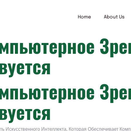
Home
About Us
омпьютерное Зре
вуется
омпьютерное Зре
вуется
ть Искусственного Интеллекта, Которая Обеспечивает Ко