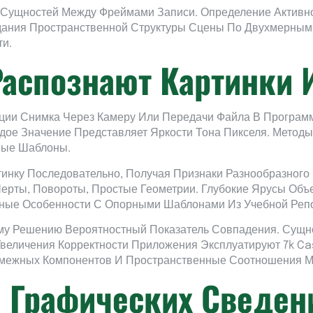
 Сущностей Между Фреймами Записи. Определение Активн
здания Пространственной Структуры Сцены По Двухмерны
ти.
Распознают Картинки 
ции Снимка Через Камеру Или Передачи Файла В Программ
дое Значение Представляет Яркости Тона Пикселя. Метод
вые Шаблоны.
инку Последовательно, Получая Признаки Разнообразного
рты, Повороты, Простые Геометрии. Глубокие Ярусы Об
нные Особенности С Опорными Шаблонами Из Учебной Реп
му Решению Вероятностный Показатель Совпадения. Сущно
величения Корректности Приложения Эксплуатируют 7k C
межных Компонентов И Пространственные Соотношения М
 Графических Сведен