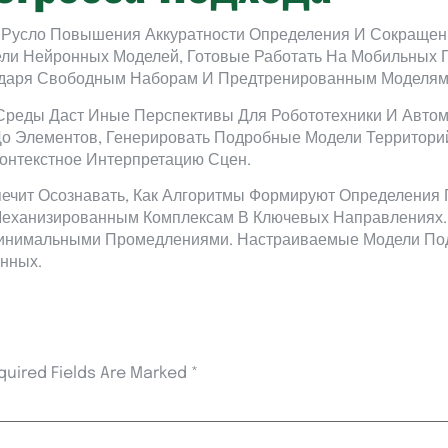
В Русло Повышения Аккуратности Определения И Сокраще
ли Нейронных Моделей, Готовые Работать На Мобильных 
годаря Свободным Наборам И Предтренированным Моделям
Среды Даст Иные Перспективы Для Робототехники И Авто
До Элементов, Генерировать Подробные Модели Территори
онтекстное Интерпретацию Сцен.
ечит Осознавать, Как Алгоритмы Формируют Определения 
Механизированным Комплексам В Ключевых Направлениях. 
инимальными Промедлениями. Настраиваемые Модели По
нных.
quired Fields Are Marked
*