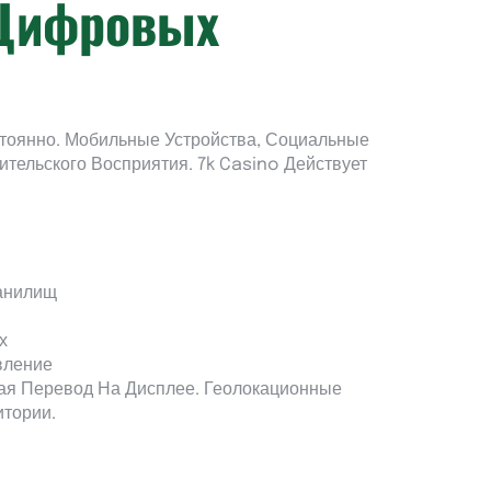
 Цифровых
тоянно. Мобильные Устройства, Социальные
льского Восприятия. 7k Casino Действует
анилищ
х
вление
ая Перевод На Дисплее. Геолокационные
тории.