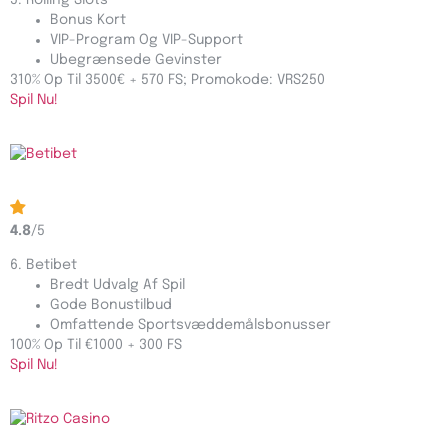
Bonus Kort
VIP-Program Og VIP-Support
Ubegrænsede Gevinster
310% Op Til 3500€ + 570 FS; Promokode: VRS250
Spil Nu!
4.8
/5
6. Betibet
Bredt Udvalg Af Spil
Gode Bonustilbud
Omfattende Sportsvæddemålsbonusser
100% Op Til €1000 + 300 FS
Spil Nu!