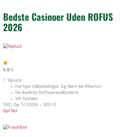
Bedste Casinoer Uden ROFUS
2026
5.0
/5
1. Vipluck
Hurtige Udbetalinger Og Nem Verifikation
De Bedste Softwareudbydere
VIP System
100% Op Til 2000€ + 300 FS
Spil Nu!