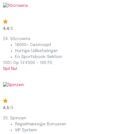
4.4
/5
24. 50crowns
16000+ Casinospil
Hurtige Udbetalinger
En Sportsbook-Sektion
100% Op Til €500 + 100 FS
Spil Nu!
4.5
/5
25. Spinzen
Regelmæssige Bonusser
VIP System