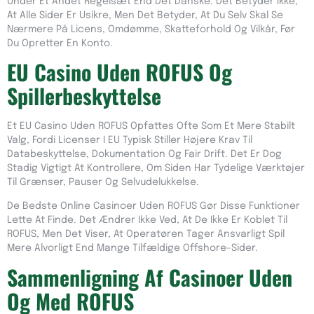
Under Et Andet Regelsæt End Det Danske. Det Betyder Ikke,
At Alle Sider Er Usikre, Men Det Betyder, At Du Selv Skal Se
Nærmere På Licens, Omdømme, Skatteforhold Og Vilkår, Før
Du Opretter En Konto.
EU Casino Uden ROFUS Og
Spillerbeskyttelse
Et EU Casino Uden ROFUS Opfattes Ofte Som Et Mere Stabilt
Valg, Fordi Licenser I EU Typisk Stiller Højere Krav Til
Databeskyttelse, Dokumentation Og Fair Drift. Det Er Dog
Stadig Vigtigt At Kontrollere, Om Siden Har Tydelige Værktøjer
Til Grænser, Pauser Og Selvudelukkelse.
De Bedste Online Casinoer Uden ROFUS Gør Disse Funktioner
Lette At Finde. Det Ændrer Ikke Ved, At De Ikke Er Koblet Til
ROFUS, Men Det Viser, At Operatøren Tager Ansvarligt Spil
Mere Alvorligt End Mange Tilfældige Offshore-Sider.
Sammenligning Af Casinoer Uden
Og Med ROFUS