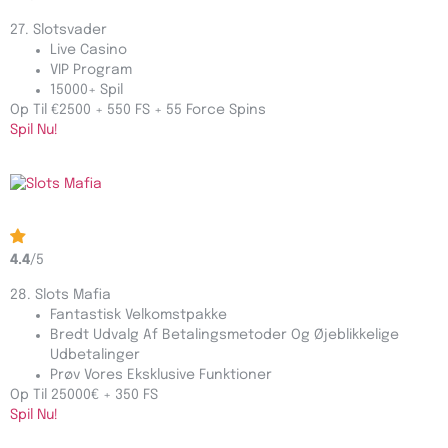
27. Slotsvader
Live Casino
VIP Program
15000+ Spil
Op Til €2500 + 550 FS + 55 Force Spins
Spil Nu!
4.4
/5
28. Slots Mafia
Fantastisk Velkomstpakke
Bredt Udvalg Af Betalingsmetoder Og Øjeblikkelige
Udbetalinger
Prøv Vores Eksklusive Funktioner
Op Til 25000€ + 350 FS
Spil Nu!