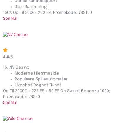
Dansk Kundesupport
Stor Spilsamling
150% Op Til 300€+ 200 FS; Promokode: VRS150
Spil Nu!
4.4
/5
16. NV Casino
Moderne Hjemmeside
Populære Spilleautomater
Livechat Døgnet Rundt
Op Til 2000€ + 225 FS + 50 FS On Sweet Bonanza 1000;
Promokode: VRS50
Spil Nu!