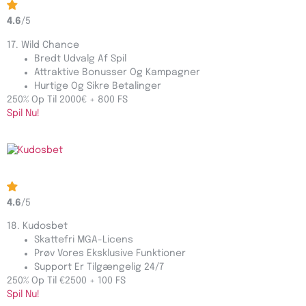
4.6
/5
17. Wild Chance
Bredt Udvalg Af Spil
Attraktive Bonusser Og Kampagner
Hurtige Og Sikre Betalinger
250% Op Til 2000€ + 800 FS
Spil Nu!
4.6
/5
18. Kudosbet
Skattefri MGA-Licens
Prøv Vores Eksklusive Funktioner
Support Er Tilgængelig 24/7
250% Op Til €2500 + 100 FS
Spil Nu!