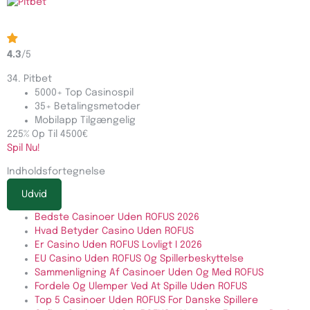
4.3
/5
34. Pitbet
5000+ Top Casinospil
35+ Betalingsmetoder
Mobilapp Tilgængelig
225% Op Til 4500€
Spil Nu!
Indholdsfortegnelse
Udvid
Bedste Casinoer Uden ROFUS 2026
Hvad Betyder Casino Uden ROFUS
Er Casino Uden ROFUS Lovligt I 2026
EU Casino Uden ROFUS Og Spillerbeskyttelse
Sammenligning Af Casinoer Uden Og Med ROFUS
Fordele Og Ulemper Ved At Spille Uden ROFUS
Top 5 Casinoer Uden ROFUS For Danske Spillere