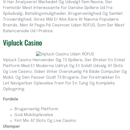
Vi Har Analyseret Markedet Og Udvalgt Fem Navne, Der
Fremstår Mest Interessante For Danske Spillere Ud Fra
Spiludvalg, Betalingsmuligheder, Brugervenlighed Og Samlet
Troværdighed. Vores Mål Er Ikke Bare At Nævne Populære
Brands, Men At Pege På Casinoer Uden ROFUS, Som Ser Mest
Balancerede Ud I Praksis.
Vipluck Casino
Vipluck Casino Henvender Sig Til Spillere, Der Ønsker En Enkel
Platform Med Et Moderne Udtryk Og Et Solidt Udvalg Af Slots
Og Live Casino. Siden Virker Overskuelig På Både Computer Og
Mobil, Og Den Passer Godt Til Brugere, Der Foretrækker En
Let Navigerbar Oplevelse Frem For En Tung Og Kompleks
Opbygning.
Fordele
Brugervenlig Platform
God Mobiloplevelse
Fint Mix Af Slots Og Live Casino
Ulemper