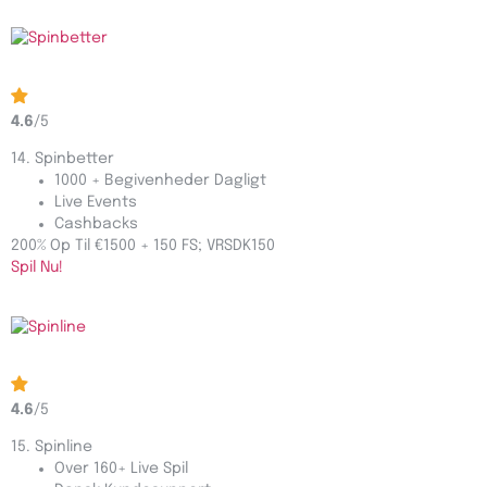
4.6
/5
14. Spinbetter
1000 + Begivenheder Dagligt
Live Events
Cashbacks
200% Op Til €1500 + 150 FS; VRSDK150
Spil Nu!
4.6
/5
15. Spinline
Over 160+ Live Spil