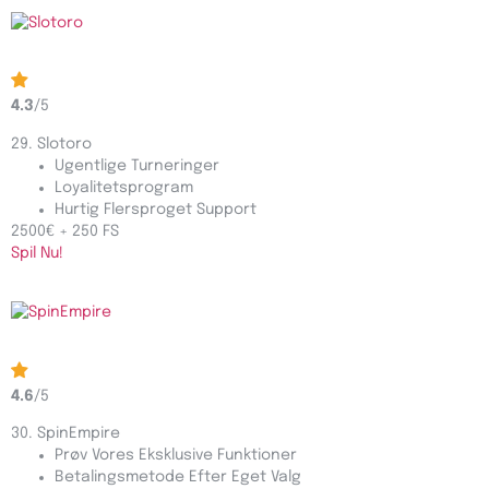
4.3
/5
29. Slotoro
Ugentlige Turneringer
Loyalitetsprogram
Hurtig Flersproget Support
2500€ + 250 FS
Spil Nu!
4.6
/5
30. SpinEmpire
Prøv Vores Eksklusive Funktioner
Betalingsmetode Efter Eget Valg