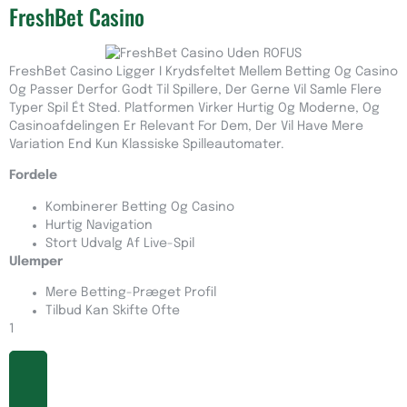
FreshBet Casino
FreshBet Casino Ligger I Krydsfeltet Mellem Betting Og Casino
Og Passer Derfor Godt Til Spillere, Der Gerne Vil Samle Flere
Typer Spil Ét Sted. Platformen Virker Hurtig Og Moderne, Og
Casinoafdelingen Er Relevant For Dem, Der Vil Have Mere
Variation End Kun Klassiske Spilleautomater.
Fordele
Kombinerer Betting Og Casino
Hurtig Navigation
Stort Udvalg Af Live-Spil
Ulemper
Mere Betting-Præget Profil
Tilbud Kan Skifte Ofte
1