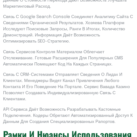
Данные О Стоимости Перехода Дают Возможность Улучшать
Маркетинговый Расход.
Связь С Google Search Console Соединяет Аналитику Сайта С
Сведениями Органической Результатов. Хозяева Платформ
Исследуют Поисковые Запросы, Ранги В Итогах, Количество
Демонстраций. Информация Даёт Возможность
Оптимизировать SEO-Стратегию.
Связь Сервисов Контроля Материалом Облегчает
Отслеживание. Готовые Расширения Для Популярных CMS
Автоматически Помещают Код На Каждых Страницах.
Связь С CRM-Системами Отправляет Сведения О Лидах И
Клиентах. Менеджеры Видят Канал Привлечения Любого
Контакта И Его Поведение На Портале. Сервис Вавада Казино
Позволяет Создавать Индивидуализированную Связь С
Клиентами.
API Сервиса Даёт Возможность Разрабатывать Кастомные
Подключения. Кодеры Обретают Автоматизированный Доступ К
Данным Для Создания Специализированных Рапортов.
Рамки И Нюансы Использования