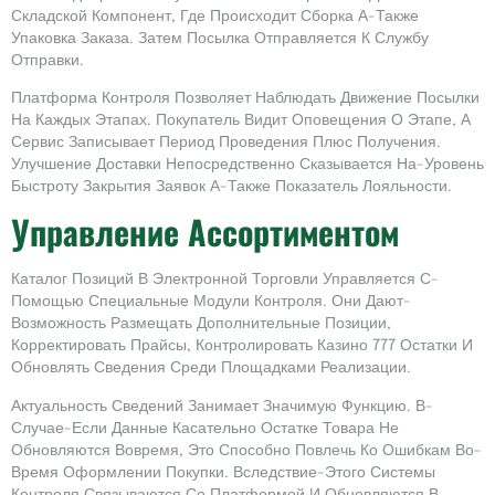
Складской Компонент, Где Происходит Сборка А-Также
Упаковка Заказа. Затем Посылка Отправляется К Службу
Отправки.
Платформа Контроля Позволяет Наблюдать Движение Посылки
На Каждых Этапах. Покупатель Видит Оповещения О Этапе, А
Сервис Записывает Период Проведения Плюс Получения.
Улучшение Доставки Непосредственно Сказывается На-Уровень
Быстроту Закрытия Заявок А-Также Показатель Лояльности.
Управление Ассортиментом
Каталог Позиций В Электронной Торговли Управляется С-
Помощью Специальные Модули Контроля. Они Дают-
Возможность Размещать Дополнительные Позиции,
Корректировать Прайсы, Контролировать Казино 777 Остатки И
Обновлять Сведения Среди Площадками Реализации.
Актуальность Сведений Занимает Значимую Функцию. В-
Случае-Если Данные Касательно Остатке Товара Не
Обновляются Вовремя, Это Способно Повлечь Ко Ошибкам Во-
Время Оформлении Покупки. Вследствие-Этого Системы
Контроля Связываются Со Платформой И Обновляются В