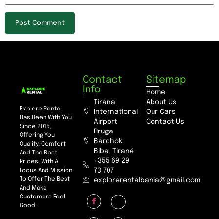
Contact
Sitemap
Info
Home
Tirana
About Us
Explore Rental
International
Our Cars
Has Been With You
Airport
Contact Us
Since 2015,
Rruga
Offering You
Bardhok
Quality, Comfort
Biba, Tiranë
And The Best
+355 69 29
Prices, With A
73 707
Focus And Mission
To Offer The Best
explorerentalbania@gmail.com
And Make
Customers Feel
Good.