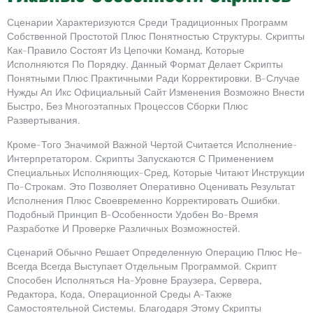
Сценарии Характеризуются Среди Традиционных Программ
Собственной Простотой Плюс Понятностью Структуры. Скрипты
Как-Правило Состоят Из Цепочки Команд, Которые
Исполняются По Порядку. Данный Формат Делает Скрипты
Понятными Плюс Практичными Ради Корректировки. В-Случае
Нужды Ап Икс Официальный Сайт Изменения Возможно Внести
Быстро, Без Многоэтапных Процессов Сборки Плюс
Развертывания.
Кроме-Того Значимой Важной Чертой Считается Исполнение-
Интерпретатором. Скрипты Запускаются С Применением
Специальных Исполняющих-Сред, Которые Читают Инструкции
По-Строкам. Это Позволяет Оперативно Оценивать Результат
Исполнения Плюс Своевременно Корректировать Ошибки.
Подобный Принцип В-Особенности Удобен Во-Время
Разработке И Проверке Различных Возможностей.
Сценарий Обычно Решает Определенную Операцию Плюс Не-
Всегда Всегда Выступает Отдельным Программой. Скрипт
Способен Исполняться На-Уровне Браузера, Сервера,
Редактора, Кода, Операционной Среды А-Также
Самостоятельной Системы. Благодаря Этому Скрипты