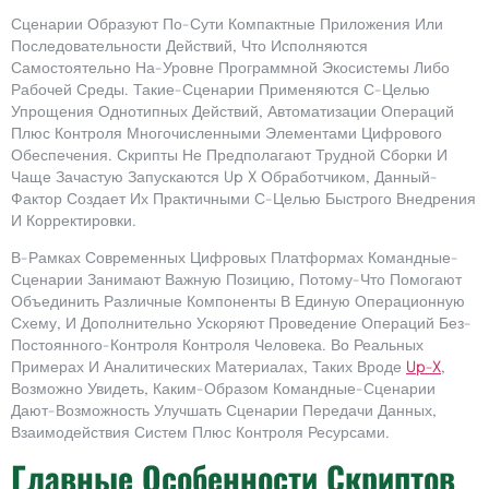
Сценарии Образуют По-Сути Компактные Приложения Или
Последовательности Действий, Что Исполняются
Самостоятельно На-Уровне Программной Экосистемы Либо
Рабочей Среды. Такие-Сценарии Применяются С-Целью
Упрощения Однотипных Действий, Автоматизации Операций
Плюс Контроля Многочисленными Элементами Цифрового
Обеспечения. Скрипты Не Предполагают Трудной Сборки И
Чаще Зачастую Запускаются Up X Обработчиком, Данный-
Фактор Создает Их Практичными С-Целью Быстрого Внедрения
И Корректировки.
В-Рамках Современных Цифровых Платформах Командные-
Сценарии Занимают Важную Позицию, Потому-Что Помогают
Объединить Различные Компоненты В Единую Операционную
Схему, И Дополнительно Ускоряют Проведение Операций Без-
Постоянного-Контроля Контроля Человека. Во Реальных
Примерах И Аналитических Материалах, Таких Вроде
Up-X
,
Возможно Увидеть, Каким-Образом Командные-Сценарии
Дают-Возможность Улучшать Сценарии Передачи Данных,
Взаимодействия Систем Плюс Контроля Ресурсами.
Главные Особенности Скриптов