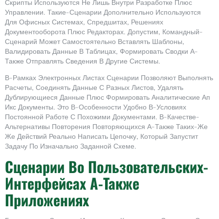
Скрипты Используются Не Лишь Внутри Разработке Плюс
Управлении. Такие-Сценарии Дополнительно Используются
Для Офисных Системах, Спредшитах, Решениях
Документооборота Плюс Редакторах. Допустим, Командный-
Сценарий Может Самостоятельно Вставлять Шаблоны,
Валидировать Данные В Таблицах, Формировать Сводки А-
Также Отправлять Сведения В Другие Системы.
В-Рамках Электронных Листах Сценарии Позволяют Выполнять
Расчеты, Соединять Данные С Разных Листов, Удалять
Дублирующиеся Данные Плюс Формировать Аналитические Ап
Икс Документы. Это В-Особенности Удобно В-Условиях
Постоянной Работе С Похожими Документами. В-Качестве-
Альтернативы Повторения Повторяющихся А-Также Таких-Же
Же Действий Реально Написать Цепочку, Который Запустит
Задачу По Изначально Заданной Схеме.
Сценарии Во Пользовательских-
Интерфейсах А-Также
Приложениях