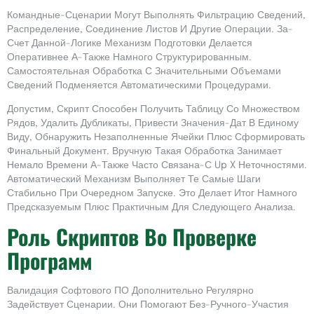
Командные-Сценарии Могут Выполнять Фильтрацию Сведений,
Распределение, Соединение Листов И Другие Операции. За-
Счет Данной-Логике Механизм Подготовки Делается
Оперативнее А-Также Намного Структурированным.
Самостоятельная Обработка С Значительными Объемами
Сведений Подменяется Автоматическими Процедурами.
Допустим, Скрипт Способен Получить Таблицу Со Множеством
Рядов, Удалить Дубликаты, Привести Значения-Дат В Единому
Виду, Обнаружить Незаполненные Ячейки Плюс Сформировать
Финальный Документ. Вручную Такая Обработка Занимает
Немало Времени А-Также Часто Связана-С Up X Неточностями.
Автоматический Механизм Выполняет Те Самые Шаги
Стабильно При Очередном Запуске. Это Делает Итог Намного
Предсказуемым Плюс Практичным Для Следующего Анализа.
Роль Скриптов Во Проверке
Программ
Валидация Софтового ПО Дополнительно Регулярно
Задействует Сценарии. Они Помогают Без-Ручного-Участия