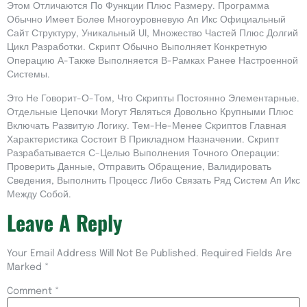
Этом Отличаются По Функции Плюс Размеру. Программа
Обычно Имеет Более Многоуровневую Ап Икс Официальный
Сайт Структуру, Уникальный UI, Множество Частей Плюс Долгий
Цикл Разработки. Скрипт Обычно Выполняет Конкретную
Операцию А-Также Выполняется В-Рамках Ранее Настроенной
Системы.
Это Не Говорит-О-Том, Что Скрипты Постоянно Элементарные.
Отдельные Цепочки Могут Являться Довольно Крупными Плюс
Включать Развитую Логику. Тем-Не-Менее Скриптов Главная
Характеристика Состоит В Прикладном Назначении. Скрипт
Разрабатывается С-Целью Выполнения Точного Операции:
Проверить Данные, Отправить Обращение, Валидировать
Сведения, Выполнить Процесс Либо Связать Ряд Систем Ап Икс
Между Собой.
Leave A Reply
Your Email Address Will Not Be Published.
Required Fields Are
Marked
*
Comment
*