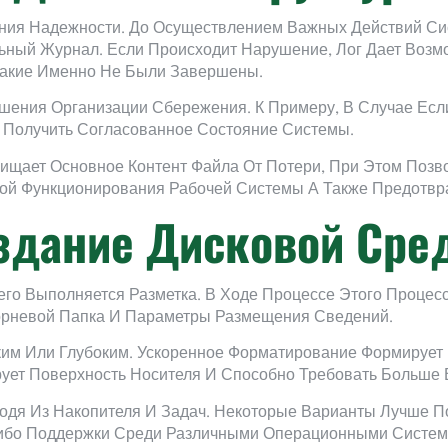
ия Надежности. До Осуществлением Важных Действий Сис
ный Журнал. Если Происходит Нарушение, Лог Дает Возмож
Какие Именно Не Были Завершены.
шения Организации Сбережения. К Примеру, В Случае Ес
 Получить Согласованное Состояние Системы.
щает Основное Контент Файла От Потери, При Этом Позво
ной Функционирования Рабочей Системы А Также Предотв
оздание Дисковой Ср
го Выполняется Разметка. В Ходе Процессе Этого Процес
Корневой Папка И Параметры Размещения Сведений.
ким Или Глубоким. Ускоренное Форматирование Формирует
рует Поверхность Носителя И Способно Требовать Больше
одя Из Накопителя И Задач. Некоторые Варианты Лучше По
Либо Поддержки Среди Различными Операционными Систем