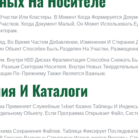
ных На Носителе
Участки Или Кластеры. В Момент Когда Формируется Докум
частков. Когда Документ Малый, Он Может Использовать Е
кторам.
яд. Во Время Частом Добавлении, Изменении И Стирании 
ин Объект Способен Быть Разделен На Участки, Размещенн
м. Внутри HDD Дисках Фрагментация Способна Снижать Бы
 Разным Секторам Носителя. Внутри Новых Твердотельных
ации По-Прежнему Также Является Важным.
ия И Каталоги
а Применяет Служебные 1xbet Казино Таблицы И Индексы
тдельному Объекту. Если Программа Открывает Файл, Сист
хема Сохранения Файлов. Таблица Фиксирует Последовате