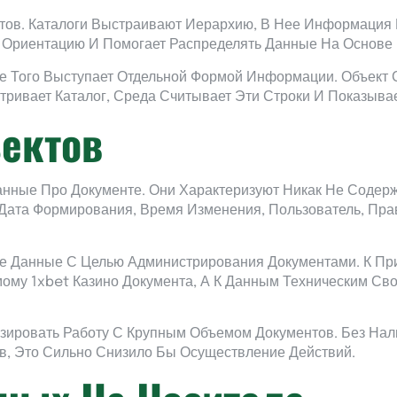
тов. Каталоги Выстраивают Иерархию, В Нее Информация
 Ориентацию И Помогает Распределять Данные На Основе 
ме Того Выступает Отдельной Формой Информации. Объект 
ривает Каталог, Среда Считывает Эти Строки И Показывае
ектов
нные Про Документе. Они Характеризуют Никак Не Содерж
ата Формирования, Время Изменения, Пользователь, Прав
Данные С Целью Администрирования Документами. К При
ому 1xbet Казино Документа, А К Данным Техническим Св
ировать Работу С Крупным Объемом Документов. Без Нал
в, Это Сильно Снизило Бы Осуществление Действий.