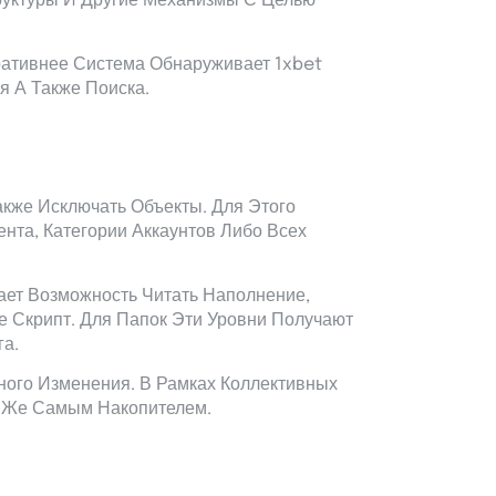
труктуры И Другие Механизмы С Целью
ативнее Система Обнаруживает 1xbet
 А Также Поиска.
акже Исключать Объекты. Для Этого
нта, Категории Аккаунтов Либо Всех
ает Возможность Читать Наполнение,
е Скрипт. Для Папок Эти Уровни Получают
га.
ого Изменения. В Рамках Коллективных
м Же Самым Накопителем.