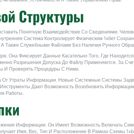
Считывания, Устойчивости А Также Управлению Прав.
ой Структуры
ставить Понятную Взаимодействие Со Сведениями. Челов
нутренняя Система Контролирует Физическим 1хбет Сохра
и А Также Служебными Файлами Без Наличия Ручного Обращ
к. Она Фиксирует Данные Касательно Того, Где Находится
 Именно Разрешения Допуска До Файлу Применяются. За Сч
ы И Проверять Процедуры С Ними.
а От Утраты Информации. Новые Системные Системы Заде
е Инструменты Дают Возможность Возобновить Информаци
ия Работы.
пки
ежения Информации. Он Имеет Возможность Включать Симв
лучает Имя, Вес, Тип И Расположение В Рамках Схемы 1xb