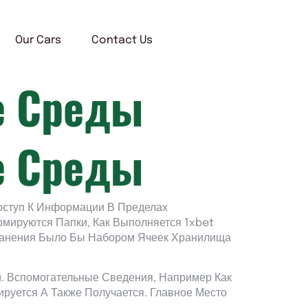
Our Cars
Contact Us
е Среды
е Среды
оступ К Информации В Пределах
рмируются Папки, Как Выполняется 1xbet
Хранения Было Бы Набором Ячеек Хранилища
. Вспомогательные Сведения, Например Как
ируется А Также Получается. Главное Место