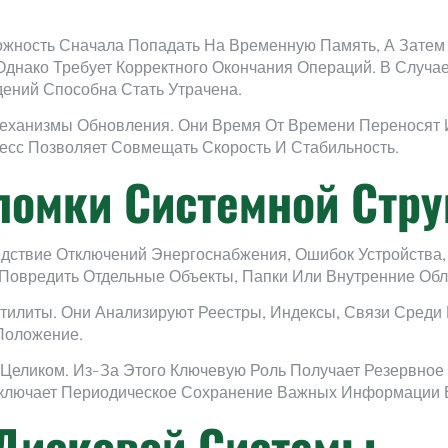
жность Сначала Попадать На Временную Память, А Затем 
 Однако Требует Корректного Окончания Операций. В Случ
дений Способна Стать Утрачена.
ханизмы Обновления. Они Время От Времени Переносят 
есс Позволяет Совмещать Скорость И Стабильность.
ломки Системной Стр
дствие Отключений Энергоснабжения, Ошибок Устройства,
овредить Отдельные Объекты, Папки Или Внутренние Обл
тилиты. Они Анализируют Реестры, Индексы, Связи Среди
Положение.
Целиком. Из-За Этого Ключевую Роль Получает Резервное
ключает Периодическое Сохранение Важных Информации В
Дисковой Системы