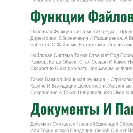
Направляется Организации Хранения, Темпу 
Функции Файлов
Основная Функция Системной Среды — Предо
Директории, Обозначения И Расширения, А В
Работать С Файлами, Картинками, Сервисам
Файловая Система Также Отвечает Под Порядо
Размер, Когда Объект Стал Создан И Какие
Скоростно Обнаруживать Необходимые Файл
Также Важная Значимая Функция — Страховк
Казино И Валидации Целостности. Указанны
Сохранения А Также Неправильного Окончан
Документы И Па
Документ Считается Главной Единицей Сбер
Или Техническую Сведения. Любой Объект По