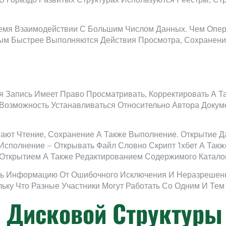
 В Гораздо Развитых Структурах Используются Реестры, С
емя Взаимодействии С Большим Числом Данных. Чем Опер
м Быстрее Выполняются Действия Просмотра, Сохранения
ая Запись Имеет Право Просматривать, Корректировать А Т
Возможность Устанавливаться Относительно Автора Докуме
ают Чтение, Сохранение А Также Выполнение. Открытие Д
сполнение — Открывать Файл Словно Скрипт 1хбет А Такж
 Открытием А Также Редактированием Содержимого Катало
ть Информацию От Ошибочного Исключения И Неразрешенн
ьку Что Разные Участники Могут Работать Со Одним И Те
 Дисковой Структуры