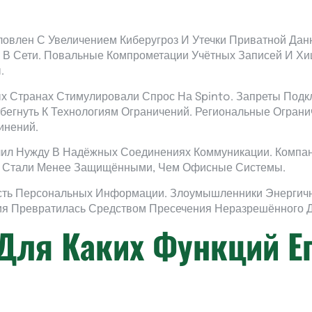
ловлен С Увеличением Киберугроз И Утечки Приватной Дан
 В Сети. Повальные Компрометации Учётных Записей И Х
.
ых Странах Стимулировали Спрос На Spinto. Запреты Под
гнуть К Технологиям Ограничений. Региональные Огран
инений.
чил Нужду В Надёжных Соединениях Коммуникации. Компа
и Стали Менее Защищёнными, Чем Офисные Системы.
сть Персональных Информации. Злоумышленники Энергич
ия Превратилась Средством Пресечения Неразрешённого 
 Для Каких Функций Е