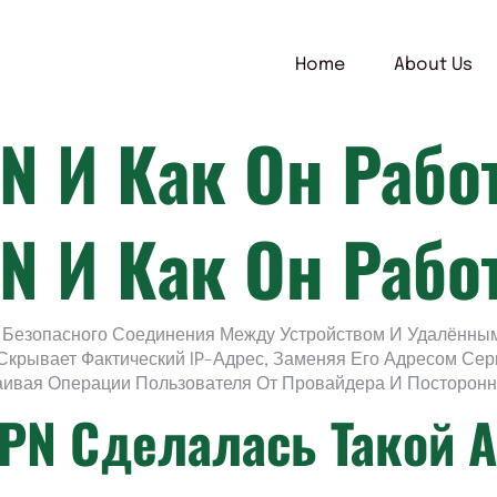
Home
About Us
N И Как Он Рабо
N И Как Он Рабо
 Безопасного Соединения Между Устройством И Удалённым
Скрывает Фактический IP-Адрес, Заменяя Его Адресом Сер
аивая Операции Пользователя От Провайдера И Посторонн
PN Сделалась Такой 