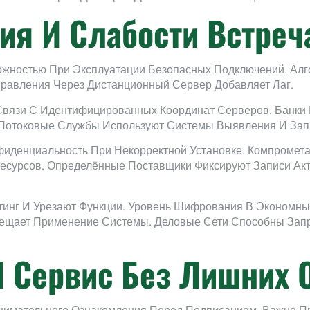
ия И Слабости Встреч
ожностью При Эксплуатации Безопасных Подключений. Ал
равления Через Дистанционный Сервер Добавляет Лаг.
вязи С Идентифицированных Координат Серверов. Банки 
 Потоковые Службы Используют Системы Выявления И Зап
фиденциальность При Некорректной Установке. Компроме
есурсов. Определённые Поставщики Фиксируют Записи Акт
инг И Урезают Функции. Уровень Шифрования В Экономны
рещает Применение Системы. Деловые Сети Способны Зап
N Сервис Без Лишних 