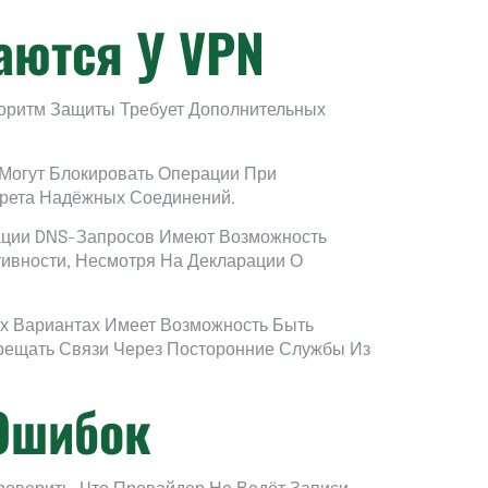
аются У VPN
горитм Защиты Требует Дополнительных
Могут Блокировать Операции При
рета Надёжных Соединений.
тации DNS-Запросов Имеют Возможность
ивности, Несмотря На Декларации О
х Вариантах Имеет Возможность Быть
рещать Связи Через Посторонние Службы Из
Ошибок