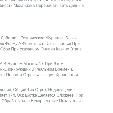
вать Знания А Создать Логичный Подход К
собности Механизма Перерабатывать Данные
Действия, Технические Журналы, Блоки
ую Форму А Формат, Это Сказывается При
 Сбои При Указанном Онлайн Казино Этапе
 А В Нужном Масштабе. При Этом
ункционирующих В Реальном Времени,
ет Полнота Строк, Фиксация Хронологии
едений, Общий Тип Строк, Недопущение
яет Тип, Обработка Делается Сложнее. При
 Обрабатывала Некорректные Показатели