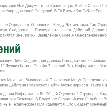
ормации Или Документных Хранилищах. Выбор Связан По 
Для Упорядоченной Сведений, В То Время Как Гибкие Реш
анее Определить Отношения Между Элементами. Так, Отде
тики, Следующая — Последовательность Действий. Данная
Хранятся Вне Логики, Выявление Сбоев А Обновление Ин
ений
изации Либо Содержания Данных Под Достижения Конкрет
 10 Лучших Казино Онлайн Значений. Так, Информация Мо
за.
тся Механика Вычислений. Показатели Могут Определятьс
Такие Действия Позволяют Найти Закономерности Также С
едения Информации До Общей Оценочной Структуре. Когд
начаться Различно. В Подобном Случае Имена Столбцов 
очные Технические Поля Удаляются. Это Создает Конечны