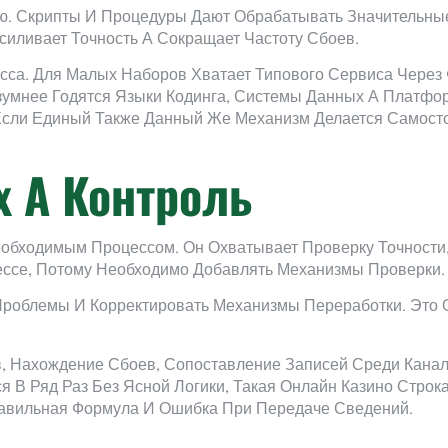
ю. Скрипты И Процедуры Дают Обрабатывать Значительн
силивает Точность А Сокращает Частоту Сбоев.
сса. Для Малых Наборов Хватает Типового Сервиса Через
зумнее Годятся Языки Кодинга, Системы Данных А Платфо
Если Единый Также Данный Же Механизм Делается Самосто
 А Контроль
обходимым Процессом. Он Охватывает Проверку Точности,
ссе, Потому Необходимо Добавлять Механизмы Проверки.
Проблемы И Корректировать Механизмы Переработки. Это 
в, Нахождение Сбоев, Сопоставление Записей Среди Кана
ся В Ряд Раз Без Ясной Логики, Такая Онлайн Казино Стро
равильная Формула И Ошибка При Передаче Сведений.