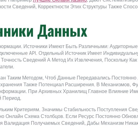
ные Например
Лучшие Онлайн Казино
, Дают Систематизиро
ности Сведений, Корректности Этих Структуры Также Спо
очники Данных
рмации. Источники Имеют Быть Различными: Аудиторные 
ключенные API. Отдельный Источник Имеет Индивидуальн
Точность Сведений А Метод Их Извлечения, Поскольку Как
атели.
ан Таким Методом, Чтоб Данные Передавались Постоянно
охранения Также Потенциал Расширения. В Механизмов, Ф
нформации. При Архивных Хранилищ Главное Влияние Име
 Период.
ольким Критериям. Значимы Стабильность Поступления Св
о Онлайн Схема Столбцов. Если Ресурс Постоянно Обновл
я Валидация Получаемых Сведений, Дабы Механизм Никак