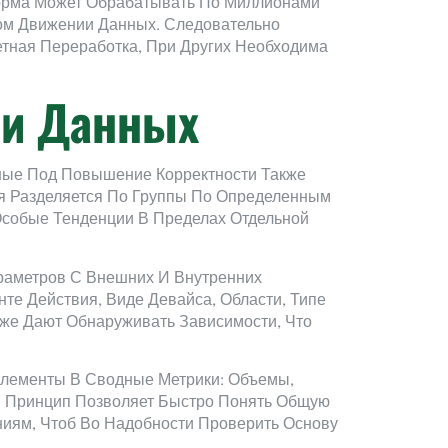
форма Может Обрабатывать По Миллионами
ном Движении Данных. Следовательно
етная Переработка, При Других Необходима
ки Данных
ные Под Повышение Корректности Также
я Разделяется По Группы По Определенным
Особые Тенденции В Пределах Отдельной
раметров С Внешних И Внутренних
те Действия, Виде Девайса, Области, Типе
же Дают Обнаруживать Зависимости, Что
Элементы В Сводные Метрики: Объемы,
й Принцип Позволяет Быстро Понять Общую
иям, Чтоб Во Надобности Проверить Основу