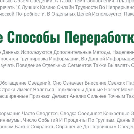
олько Объем Сведений, А Также Темп Обновления. Плат
тречать 10 Лучших Казино Онлайн Трудности Во Непрерыв
ческой Потребности. В Отдельных Целей Используется Пак
 Способы Переработ
е Данных Используются Дополнительные Методы, Нацелен
тносится Группировка Информации, Во Данной Информаци
Изучать Поведение Отдельных Сегментов Также Выявлять 
богащение Сведений. Оно Означает Внесение Свежих Па
о Строки Имеют Являться Подключены Данные Насчет Момен
Расширенные Признаки Делают Анализ Сильнее Точным Так
рмация Часто Сводятся. Сводка Соединяет Конкретные 
Минимумы, Число Событий И Проценты По Группам. Данны
Данном Важно Сохранять Обращение До Первичным Сведен