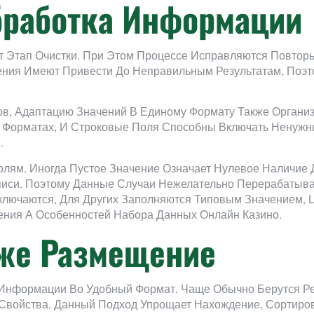
бработка Информации
Этап Очистки. При Этом Процессе Исправляются Повтор
ения Имеют Привести До Неправильным Результатам, Поэ
в, Адаптацию Значений В Единому Формату Также Организа
 Форматах, И Строковые Поля Способны Включать Ненужн
.
лям. Иногда Пустое Значение Означает Нулевое Наличие 
писи. Поэтому Данные Случаи Нежелательно Перерабатыват
ключаются, Для Других Заполняются Типовым Значением, 
ения А Особенностей Набора Данных Онлайн Казино.
кже Размещение
Информации Во Удобный Формат. Чаще Обычно Берутся Ре
Свойства. Данный Подход Упрощает Нахождение, Сортиров