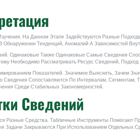
ретация
зучения. На Данном Этапе Задействуются Разные Подходы:
В Обнаружении Тенденций, Аномалий А Зависимостей Внут
овий. Одинаковые Также Одинаковые Самые Сведения Спо
ому Необходимо Рассматривать Ресурс Сведений, Подход 
ммированием Показателей. Значимее Выяснить, Зачем Зн
ого Сведения Сопоставляются По Интервалам, Сегментам,
нения Среди Стабильных Закономерностей.
тки Сведений
я Разные Средства. Табличные Инструменты Помогают Пр
ные Задачи Закрываются При Использованием Отдельных С