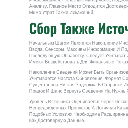
Информацией. Полезные Материалы, Подоб
Анализу. Главное Место Отводится Достовер
Мимо Утрат Также Искажений.
Сбор Также Ист
Начальным Шагом Является Накопление Инфо
Ввода, Сенсоры, Массивы Информации И Под
Последующую Обработку. Следует Учитывать 
Имеют Воздействовать Для Финальные Показ
Накопление Сведений Может Быть Организов
Учитывается Частота Обновления, Формат С
Существенна Низкая Задержка В Отправке И
Правок И Шанс Вернуть Сведения На Нужный
Уровень Источника Оценивается Через Неск
Непредвиденных Пропусков А Логичная Казин
Подобных Условиях Необходима Расширенна
Как Достоверную Данные.