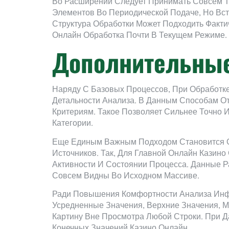
Во Расширении Следует Принимать Совсем Т
Элементов Во Периодической Подаче, Но Вс
Структура Обработки Может Подходить Факти
Онлайн Обработка Почти В Текущем Режиме.
Дополнительные
Наряду С Базовых Процессов, При Обработк
Детальности Анализа. В Данным Способам О
Критериям. Такое Позволяет Сильнее Точно 
Категории.
Еще Единым Важным Подходом Становится О
Источников. Так, Для Главной Онлайн Казин
Активности И Состоянии Процесса. Данные 
Совсем Видны Во Исходном Массиве.
Ради Повышения Комфортности Анализа Инфо
Усредненные Значения, Верхние Значения, 
Картину Вне Просмотра Любой Строки. При 
Конечных Значений Казино Онлайн.