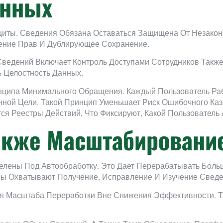
анных
иты. Сведения Обязана Оставаться Защищена От Незаконн
ение Прав И Дублирующее Сохранение.
едений Включает Контроль Доступами Сотрудников Также 
 Целостность Данных.
нципа Минимального Обращения. Каждый Пользователь Р
нной Цели. Такой Принцип Уменьшает Риск Ошибочного Ка
ся Реестры Действий, Что Фиксируют, Какой Пользовател
акже Масштабировани
лены Под Автообработку. Это Дает Перерабатывать Боль
сы Охватывают Получение, Исправление И Изучение Сведе
я Масштаба Переработки Вне Снижения Эффективности. Та