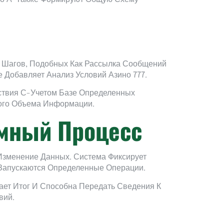
х Шагов, Подобных Как Рассылка Сообщений
Добавляет Анализ Условий Азино 777.
ствия С-Учетом Базе Определенных
ого Объема Информации.
емный Процесс
Изменение Данных. Система Фиксирует
 Запускаются Определенные Операции.
ет Итог И Способна Передать Сведения К
вий.