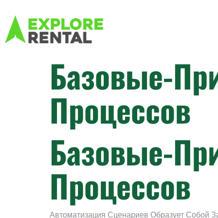
Базовые-Пр
Процессов
Базовые-Пр
Процессов
Автоматизация Сценариев Образует Собой З