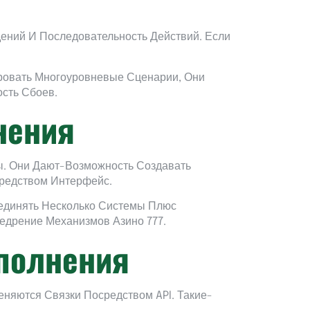
ений И Последовательность Действий. Если
ровать Многоуровневые Сценарии, Они
сть Сбоев.
нения
. Они Дают-Возможность Создавать
редством Интерфейс.
единять Несколько Системы Плюс
дрение Механизмов Азино 777.
полнения
няются Связки Посредством API. Такие-