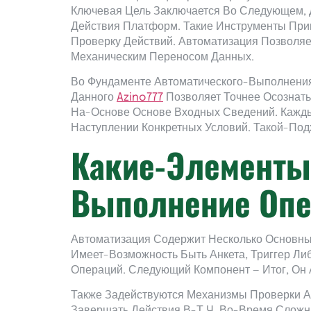
Ключевая Цель Заключается Во Следующем,
Действия Платформ. Такие Инструменты При
Проверку Действий. Автоматизация Позволяе
Механическим Переносом Данных.
Во Фундаменте Автоматического-Выполнени
Данного
Azino777
Позволяет Точнее Осознат
На-Основе Основе Входных Сведений. Кажды
Наступлении Конкретных Условий. Такой-По
Какие-Элементы
Выполнение Опе
Автоматизация Содержит Несколько Основных
Имеет-Возможность Быть Анкета, Триггер Ли
Операций. Следующий Компонент — Итог, Он
Также Задействуются Механизмы Проверки А
Завершать Действия В-Т.ч. Во-Время Слож