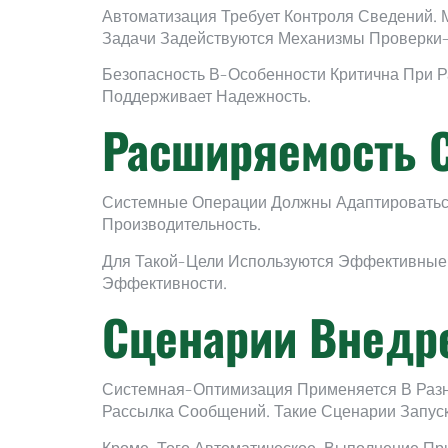
Автоматизация Требует Контроля Сведений.
Задачи Задействуются Механизмы Проверки
Безопасность В-Особенности Критична При 
Поддерживает Надежность.
Расширяемость 
Системные Операции Должны Адаптироваться
Производительность.
Для Такой-Цели Используются Эффективные 
Эффективности.
Сценарии Внедр
Системная-Оптимизация Применяется В Раз
Рассылка Сообщений. Такие Сценарии Запус