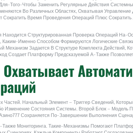
 Для-Того-Чтобы Заменить Регулярные Действия Системн
меняются Во Различных Областях, Охватывая Управление 
т Сократить Время Проведения Операций Плюс Сократить 
я Находится Структурированная Проверка Операций На-О
ь, Каким-Именно Способом Формируются Логические Связ
й Механизм Задается В Структуре Комплекта Действий, К
дход Создает Платформу Предсказуемой А-Также Позволяе
 Охватывает Автомати
раций
 Частей. Начальный Элемент — Триггер Сведений, Которы
бо Изменение Состояния Системы. Второй Блок — Модель 
 Азино777 Сохраняется По-Завершении Выполнения Сцена
-Также Мониторинга. Такие-Механизмы Помогают Платфо
ных Сценариях. Каждые Компоненты Работают Согласован