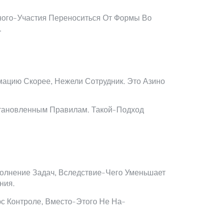
ого-Участия Переноситься От Формы Во
.
цию Скорее, Нежели Сотрудник. Это Азино
тановленным Правилам. Такой-Подход
олнение Задач, Вследствие-Чего Уменьшает
ния.
с Контроле, Вместо-Этого Не На-