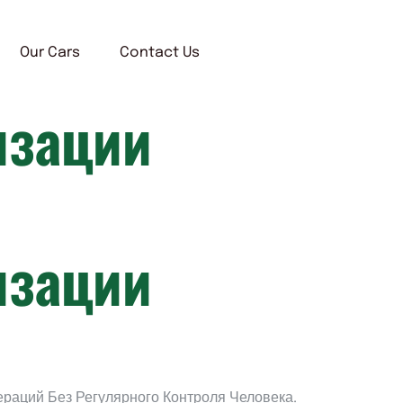
Our Cars
Contact Us
изации
изации
раций Без Регулярного Контроля Человека.