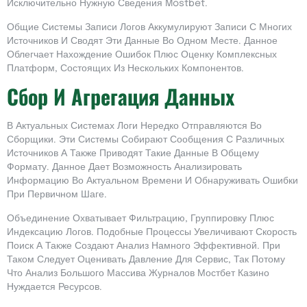
Исключительно Нужную Сведения Mostbet.
Общие Системы Записи Логов Аккумулируют Записи С Многих
Источников И Сводят Эти Данные Во Одном Месте. Данное
Облегчает Нахождение Ошибок Плюс Оценку Комплексных
Платформ, Состоящих Из Нескольких Компонентов.
Сбор И Агрегация Данных
В Актуальных Системах Логи Нередко Отправляются Во
Сборщики. Эти Системы Собирают Сообщения С Различных
Источников А Также Приводят Такие Данные В Общему
Формату. Данное Дает Возможность Анализировать
Информацию Во Актуальном Времени И Обнаруживать Ошибки
При Первичном Шаге.
Объединение Охватывает Фильтрацию, Группировку Плюс
Индексацию Логов. Подобные Процессы Увеличивают Скорость
Поиск А Также Создают Анализ Намного Эффективной. При
Таком Следует Оценивать Давление Для Сервис, Так Потому
Что Анализ Большого Массива Журналов Мостбет Казино
Нуждается Ресурсов.