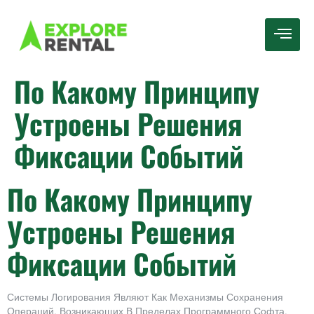
По Какому Принципу
Устроены Решения
Фиксации Событий
По Какому Принципу
Устроены Решения
Фиксации Событий
Системы Логирования Являют Как Механизмы Сохранения
Операций, Возникающих В Пределах Программного Софта,