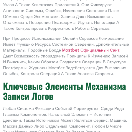
Узлов А Также Клиентских Приложений. Они Фиксируют
Активности Системы, Ошибки, Изменения Состояния Плюс
Обмены Среди Элементами. Записи Дают Возможность
Отслеживать Поведение Платформы, Изучать Неполадки А
Также Контролировать Корректность Работы Сервисов.
При Процессе Использования Онлайн Сервисов Логирование
Имеет Функцию Ресурса Системной Сведений. Дополнительные
Материалы, Подобные Вроде
Mostbet Официальный Сайт
,
Дают Возможность Упорядочить Принципы К Изучению Записей
И Выяснить, Каким Образом Создаются Операции В Структуре
Платформы. Журналы Мостбет Задействуются Для Выявления
Ошибок, Контроля Операций А Также Анализа Скорости.
Ключевые Элементы Механизма
Записи Логов
Любая Система Фиксации Событий Формируется Среди Ряда
Главных Компонентов. Начальный Элемент — Источник
Действий. Таким Источником Может Являться Сервис, Машина,
Массив Данных Либо Отдельный Компонент. Любой В Числе