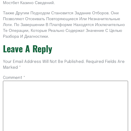
Мостбет Казино Сведений.
Также Другим Подходом Становится Задание Отборов. Они
Позволяют Отсеивать Повторяющиеся Или Незначительные
Логи. По Завершении В Платформе Находятся Исключительно
Те Операции, Которые Реально Содержат Значение С Целью
Разбора И Диагностики.
Leave A Reply
Your Email Address Will Not Be Published.
Required Fields Are
Marked
*
Comment
*