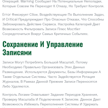
Операций. Warning Сообщает На Потенциальные Неполадки,
Которые Совсем Не Переходят К Отказу, Но Требуют Контроля.
Error Фиксирует Сбои, Воздействующие По Выполнение Задач,
И Critical Предупреждает Про Опасных Отказах, Что Способны
Заблокировать Действие Сервиса. Настройка Категорий Дает
Возможность Фильтровать Записи Плюс Мостбет
Сосредоточиться Вокруг Самых Критичных Событиях.
Сохранение И Управление
Записями
Записи Могут Потреблять Большой Масштаб, Потому
Необходимо Правильно Организовать Этих Данных
Размещение. Используются Документы, Базы Информации А
Также Отдельные Системы. Часто Задействуется Ротация
Журналов, В Рамках Данной Прежние Записи Переносятся
Либо Удаляются.
Контроль Логами Охватывает Задание Периодов Хранения,
Проверку Масштаба И Подключение К Записям. Данное Дает
Возможность Избежать Переполнения Системы И Удержать