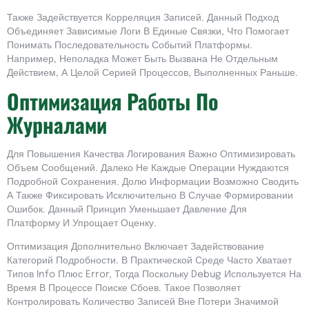
Также Задействуется Корреляция Записей. Данный Подход
Объединяет Зависимые Логи В Единые Связки, Что Помогает
Понимать Последовательность Событий Платформы.
Например, Неполадка Может Быть Вызвана Не Отдельным
Действием, А Целой Серией Процессов, Выполненных Раньше.
Оптимизация Работы По
Журналами
Для Повышения Качества Логирования Важно Оптимизировать
Объем Сообщений. Далеко Не Каждые Операции Нуждаются
Подробной Сохранения. Долю Информации Возможно Сводить
А Также Фиксировать Исключительно В Случае Формировании
Ошибок. Данный Принцип Уменьшает Давление Для
Платформу И Упрощает Оценку.
Оптимизация Дополнительно Включает Задействование
Категорий Подробности. В Практической Среде Часто Хватает
Типов Info Плюс Error, Тогда Поскольку Debug Используется На
Время В Процессе Поиске Сбоев. Такое Позволяет
Контролировать Количество Записей Вне Потери Значимой