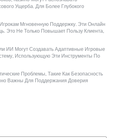
вого Ущерба. Для Более Глубокого
Игрокам Мгновенную Поддержку. Эти Онлайн
ь. Это Не Только Повышает Пользу Клиента,
ели ИИ Могут Создавать Адаптивные Игровые
истему, Использующую Эти Инструменты По
ические Проблемы, Такие Как Безопасность
енно Важны Для Поддержания Доверия