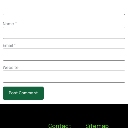
Name
*
Email
*
Website
Contact
Sitemap