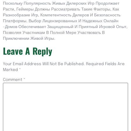
Поскольку Популярность Живых Дилерских Игр Продолжает
Расти, Геймеры Должны Рассматривать Такие Факторы, Как
Разнообразие Игр, Компетентность Дилеров И Безопасность
Платформы. Выбор Лицензированных И Надежных Онлайн
-домов Обеспечивает Защищенный И Приятный Игровой Опыт,
Позволяя Участникам В Полной Мере Участвовать В
Приключении Живой Игры.
Leave A Reply
Your Email Address Will Not Be Published.
Required Fields Are
Marked
*
Comment
*