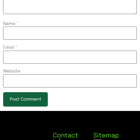
Name
*
Email
*
Website
Contact
Sitemap