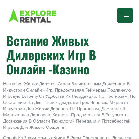
Встание Живых
Дилерских Игр В
Онлайн -казино
Названия Живых Дилеров Стали Значительным Движением В
Индустрии Онлайн -игр, Предоставляя Геймерам Подлинную
Игровую Встречу От Удобства Их Резиденций. По Прогнозам, По
Состоянию На Две Тысячи Двадцати Трех Человек, Мировая
Индустрия Для Живых Дилеров, По Прогнозам, Достигнет 3
Миллиардов Долларов, Которые Продвигаются В Результате
Достижения В Области Технологий Передачи И Потребностей
Игроков Для Живого Общения.
Одной Из Значительных Фирм В Этом Пространстве Является