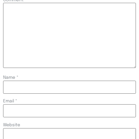
Name
*
Email
*
Website