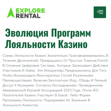
Эволюция Программ
Лояльности Казино
Схемы Лояльности Казино Значительно Трансформировались В
Течение Десятилетий, Превращаясь От Простых Токенов Punch
В Сложные Цифровые Системы, Которые Записывают Действия
Участников И Лайки. Эти Инициативы Предназначены Для Того,
Чтобы Вознаградить Многократных Гостей Различными
Преимуществами, Включая Бесплатную Игру, Обеды И Личный
Доступ К Функциям. Согласно Исследованию, Проведенному
Американской Игровой Ассоциацией 2023 Года, Почти 80%
Посетителей Казино Участвуют В Какой -либо Форме
Программы Лояльности, Подчеркивая Их Значение В
Лояльности Клиентов.