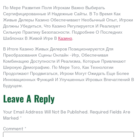
По Мере Развития Поля Игрокам Важно Выбирать
Сертифицированные И Надежные Сайты. В То Время Как
Живые Дилеры Казино Обеспечивают Необычный Опыт, Игроки
Должны Убедиться, Что Казино Регулируется И Реализует
Сильную Практику Безопасности. Подробнее О Последних
Шаблонах В Живой Игре В
Казино
.
В Итоге Казино Живых Дилеров Позиционируются Для
Преобразования Сцены Онлайн -игр, Обеспечивая
Комбинацию Доступности И Реализма, Которые Привлекают
Широкую Демографию. По Мере Того, Как Технологии
Продолжают Продвигаться, Игроки Могут Ожидать Еще Более
Инновационных Функций И Улучшенных Игровых Впечатлений В
Будущем.
Leave A Reply
Your Email Address Will Not Be Published.
Required Fields Are
Marked
*
Comment
*