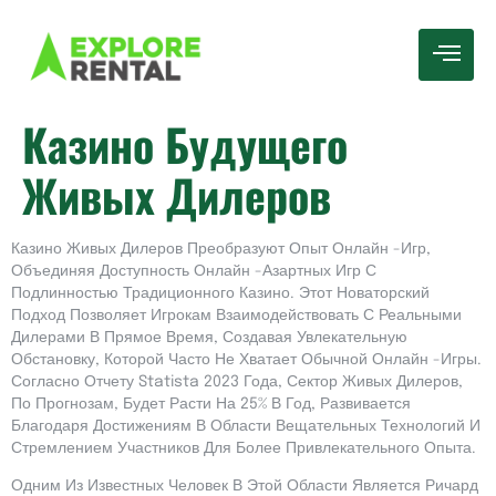
Казино Будущего
Живых Дилеров
Казино Живых Дилеров Преобразуют Опыт Онлайн -игр,
Объединяя Доступность Онлайн -азартных Игр С
Подлинностью Традиционного Казино. Этот Новаторский
Подход Позволяет Игрокам Взаимодействовать С Реальными
Дилерами В Прямое Время, Создавая Увлекательную
Обстановку, Которой Часто Не Хватает Обычной Онлайн -игры.
Согласно Отчету Statista 2023 Года, Сектор Живых Дилеров,
По Прогнозам, Будет Расти На 25% В Год, Развивается
Благодаря Достижениям В Области Вещательных Технологий И
Стремлением Участников Для Более Привлекательного Опыта.
Одним Из Известных Человек В Этой Области Является Ричард