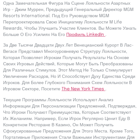
Одна Замечательная Фигура На Сцене Лояльности Азартных
Игр - Джим Муррен, Предыдущий Генеральный Директор MGM
Resorts International. Под Его Руководством MGM
Перепроектировала Свою Инициативу Лояльности M Life
Rewards, Чтобы Улучшить Участие Клиентов. Вы Можете Узнать
Больше О Его Усилиях На Его
Профиль LinkedIn
.
За Две Тысячи Двадцати Двух Лет Венецианский Курорт В Лас-
Вегасе Представил Многоуровневую Структуру Лояльности,
Которая Позволяет Игрокам Получать Результаты На Основе
Своих Игровых Действий, Которые Могут Быть Преобразованы
Для Различных Стимулов. Этот Метод Не Только Стимулирует
Увеличение Расходов, Но И Способствует Духу Единства Среди
Игроков. Для Более Глубокого Понимания Схем Лояльности В
Игровом Секторе, Посетите
The New York Times
.
Текущие Программы Лояльности Используют Анализ
Информации Для Персонализации Предложений, Подтверждая,
Что Игроки Получают Преимущества, Которые Соответствуют
Их Желаниям. Например, Если Игрок Регулярно Ценит Еду В
Конкретном Ресторане В Казино, Он Может Получить
Сфокусированные Предложения Для Этого Места. Кроме Того,
Портативные Приложения Стали Важными Инструментами Для