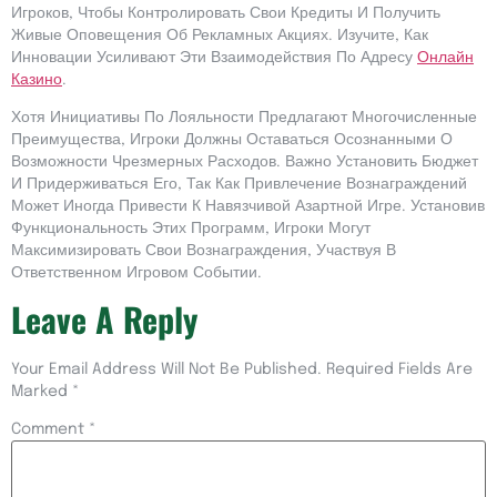
Игроков, Чтобы Контролировать Свои Кредиты И Получить
Живые Оповещения Об Рекламных Акциях. Изучите, Как
Инновации Усиливают Эти Взаимодействия По Адресу
Онлайн
Казино
.
Хотя Инициативы По Лояльности Предлагают Многочисленные
Преимущества, Игроки Должны Оставаться Осознанными О
Возможности Чрезмерных Расходов. Важно Установить Бюджет
И Придерживаться Его, Так Как Привлечение Вознаграждений
Может Иногда Привести К Навязчивой Азартной Игре. Установив
Функциональность Этих Программ, Игроки Могут
Максимизировать Свои Вознаграждения, Участвуя В
Ответственном Игровом Событии.
Leave A Reply
Your Email Address Will Not Be Published.
Required Fields Are
Marked
*
Comment
*