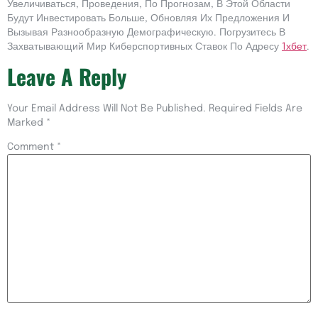
Увеличиваться, Проведения, По Прогнозам, В Этой Области
Будут Инвестировать Больше, Обновляя Их Предложения И
Вызывая Разнообразную Демографическую. Погрузитесь В
Захватывающий Мир Киберспортивных Ставок По Адресу
1хбет
.
Leave A Reply
Your Email Address Will Not Be Published.
Required Fields Are
Marked
*
Comment
*