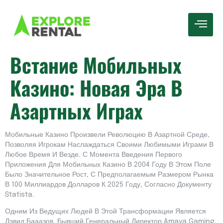
Встание Мобильных
Казино: Новая Эра В
Азартных Играх
Мобильные Казино Произвели Революцию В Азартной Среде,
Позволяя Игрокам Наслаждаться Своими Любимыми Играми В
Любое Время И Везде. С Момента Введения Первого
Приложения Для Мобильных Казино В 2004 Году В Этом Поле
Было Значительное Рост, С Предполагаемым Размером Рынка
В 100 Миллиардов Долларов К 2025 Году, Согласно Документу
Statista.
Одним Из Ведущих Людей В Этой Трансформации Является
Дэвид Бааазов, Бывший Генеральный Директор Amaya Gaming,