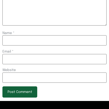
Name
*
Email
*
Website