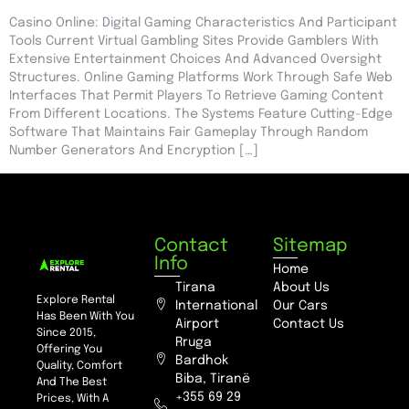
Casino Online: Digital Gaming Characteristics And Participant
Tools Current Virtual Gambling Sites Provide Gamblers With
Extensive Entertainment Choices And Advanced Oversight
Structures. Online Gaming Platforms Work Through Safe Web
Interfaces That Permit Players To Retrieve Gaming Content
From Different Locations. The Systems Feature Cutting-Edge
Software That Maintains Fair Gameplay Through Random
Number Generators And Encryption […]
Contact
Sitemap
Info
Home
Tirana
About Us
Explore Rental
International
Our Cars
Has Been With You
Airport
Contact Us
Since 2015,
Rruga
Offering You
Bardhok
Quality, Comfort
Biba, Tiranë
And The Best
+355 69 29
Prices, With A