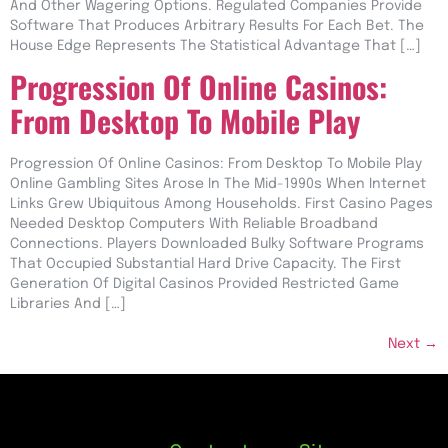
And Other Wagering Options. Regulated Companies Provide
Software That Produces Arbitrary Results For Each Bet. The
House Edge Represents The Statistical Advantage That […]
Progression Of Online Casinos:
From Desktop To Mobile Play
Progression Of Online Casinos: From Desktop To Mobile Play
Online Gambling Sites Arose In The Mid-1990s When Internet
Links Grew Ubiquitous Among Households. First Casino Pages
Needed Desktop Computers With Reliable Broadband
Connections. Players Downloaded Bulky Software Programs
That Occupied Substantial Hard Drive Capacity. The First
Generation Of Digital Casinos Provided Restricted Game
Libraries And […]
Next
→