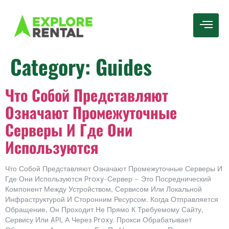
Category:
Guides
Что Собой Представляют
Означают Промежуточные
Серверы И Где Они
Используются
Что Собой Представляют Означают Промежуточные Серверы И
Где Они Используются Proxy-Сервер — Это Посреднический
Компонент Между Устройством, Сервисом Или Локальной
Инфраструктурой И Сторонним Ресурсом. Когда Отправляется
Обращение, Он Проходит Не Прямо К Требуемому Сайту,
Сервису Или API, А Через Proxy. Прокси Обрабатывает