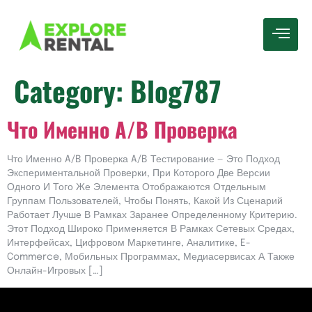
Category:
Blog787
Что Именно A/B Проверка
Что Именно A/B Проверка A/B Тестирование — Это Подход
Экспериментальной Проверки, При Которого Две Версии
Одного И Того Же Элемента Отображаются Отдельным
Группам Пользователей, Чтобы Понять, Какой Из Сценарий
Работает Лучше В Рамках Заранее Определенному Критерию.
Этот Подход Широко Применяется В Рамках Сетевых Средах,
Интерфейсах, Цифровом Маркетинге, Аналитике, E-
Commerce, Мобильных Программах, Медиасервисах А Также
Онлайн-Игровых […]