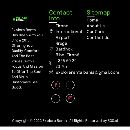
Contact
Sitemap
Info
Home
Tirana
About Us
Explore Rental
International
Our Cars
Has Been With You
Airport
Contact Us
Since 2015,
Rruga
Offering You
Bardhok
Quality, Comfort
Biba, Tiranë
And The Best
+355 69 29
Prices, With A
73 707
Focus And Mission
To Offer The Best
explorerentalbania@gmail.com
And Make
Customers Feel
Good.
Copyright © 2023 Explore Rental. All Rights Reserved by BOS.al