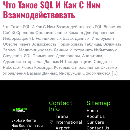
Что Такое SQL И Как С Ним
Взаимодействовать
Что Такое SQL И Как С Ним Взаимодействовать SQL Является
Собой Средство Организованных Команд Для Управления
Информацией В Реляционных Базах Данных. Инструмент
Обеспечивает Возможность Формировать Таблицы, Включать
Записи, Модифицировать Данные И Устранять Избыточную
Сведения. SQL Применяют Девелоперы, Аналитики,
Администраторы Баз Данных И Тестировщики. Средство
Работает Через Команды, Которые Отправляются Системе
Управления Базами Данных. Инструкции Оформляются […]
Contact
Sitemap
Info
Home
Tirana
About Us
Explore Rental
International
Our Cars
Has Been With You
Airport
Contact Us